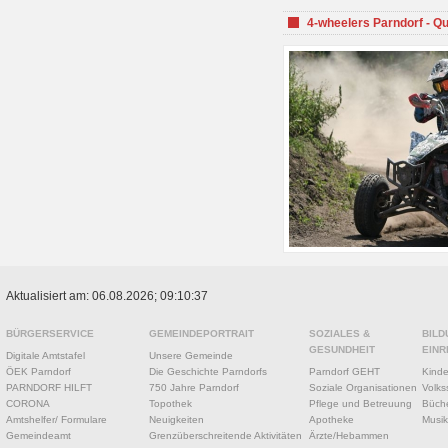
4-wheelers Parndorf - Q
Aktualisiert am: 06.08.2026; 09:10:37
BÜRGERSERVICE
GEMEINDEPORTRAIT
SOZIALES &
BILD
GESUNDHEIT
EINR
Digitale Amtstafel
Unsere Gemeinde
ÖEK Parndorf
Die Geschichte Parndorfs
Parndorf GEHT
Kinde
PARNDORF HILFT
750 Jahre Parndorf
Soziale Organisationen
Volks
CORONA
Topothek
Pflege und Betreuung
Büche
Amtshelfer/ Formulare
Neuigkeiten
Apotheke
Musik
Gemeindeamt
Grenzüberschreitende Aktivitäten
Ärzte/Hebammen