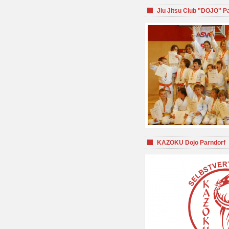
Jiu Jitsu Club "DOJO" P
KAZOKU Dojo Parndorf