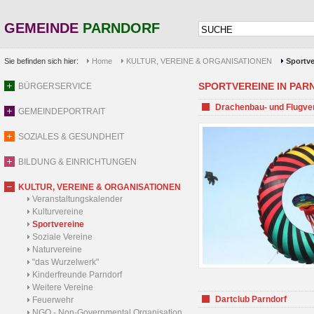
GEMEINDE
PARNDORF
Sie befinden sich hier:
Home
KULTUR, VEREINE & ORGANISATIONEN
Sportve
SPORTVEREINE IN PARND
BÜRGERSERVICE
Drachenbau- und Flugve
GEMEINDEPORTRAIT
SOZIALES & GESUNDHEIT
BILDUNG & EINRICHTUNGEN
KULTUR, VEREINE & ORGANISATIONEN
Veranstaltungskalender
Kulturvereine
Sportvereine
Soziale Vereine
Naturvereine
"das Wurzelwerk"
Kinderfreunde Parndorf
Weitere Vereine
Dartclub Parndorf
Feuerwehr
NGO - Non-Governmental Organisation