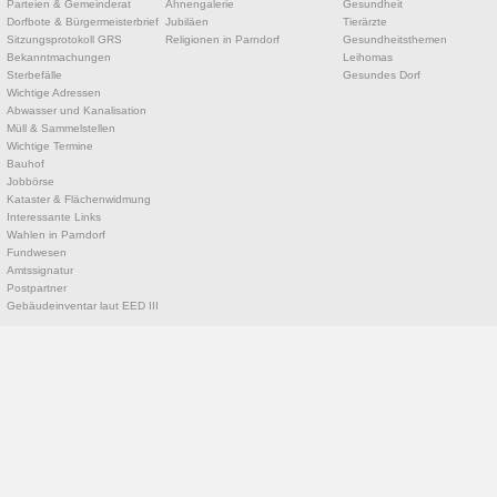
Parteien & Gemeinderat
Ahnengalerie
Gesundheit
Dorfbote & Bürgermeisterbrief
Jubiläen
Tierärzte
Sitzungsprotokoll GRS
Religionen in Parndorf
Gesundheitsthemen
Bekanntmachungen
Leihomas
Sterbefälle
Gesundes Dorf
Wichtige Adressen
Abwasser und Kanalisation
Müll & Sammelstellen
Wichtige Termine
Bauhof
Jobbörse
Kataster & Flächenwidmung
Interessante Links
Wahlen in Parndorf
Fundwesen
Amtssignatur
Postpartner
Gebäudeinventar laut EED III