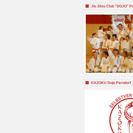
Jiu Jitsu Club "DOJO" P
KAZOKU Dojo Parndorf