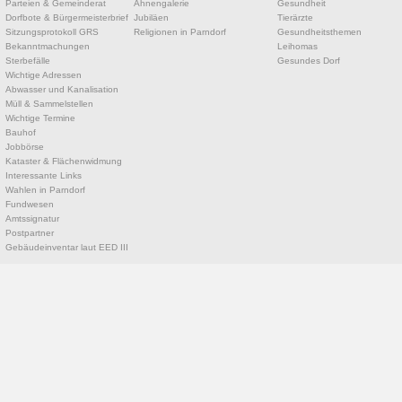
Parteien & Gemeinderat
Ahnengalerie
Gesundheit
Dorfbote & Bürgermeisterbrief
Jubiläen
Tierärzte
Sitzungsprotokoll GRS
Religionen in Parndorf
Gesundheitsthemen
Bekanntmachungen
Leihomas
Sterbefälle
Gesundes Dorf
Wichtige Adressen
Abwasser und Kanalisation
Müll & Sammelstellen
Wichtige Termine
Bauhof
Jobbörse
Kataster & Flächenwidmung
Interessante Links
Wahlen in Parndorf
Fundwesen
Amtssignatur
Postpartner
Gebäudeinventar laut EED III