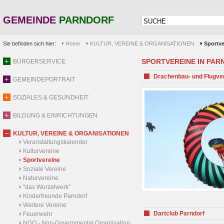
GEMEINDE
PARNDORF
Sie befinden sich hier:
Home
KULTUR, VEREINE & ORGANISATIONEN
Sportve
SPORTVEREINE IN PARND
BÜRGERSERVICE
Drachenbau- und Flugve
GEMEINDEPORTRAIT
SOZIALES & GESUNDHEIT
BILDUNG & EINRICHTUNGEN
KULTUR, VEREINE & ORGANISATIONEN
Veranstaltungskalender
Kulturvereine
Sportvereine
Soziale Vereine
Naturvereine
"das Wurzelwerk"
Kinderfreunde Parndorf
Weitere Vereine
Dartclub Parndorf
Feuerwehr
NGO - Non-Governmental Organisation