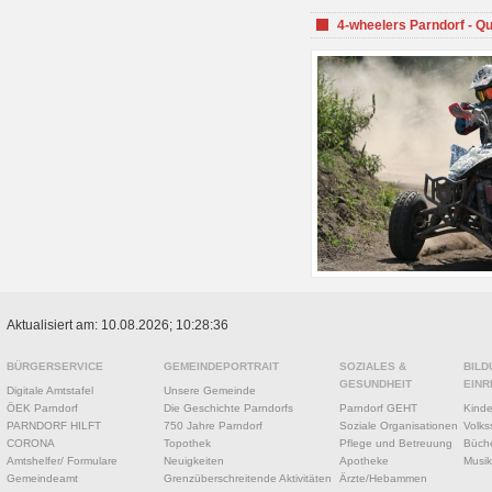
4-wheelers Parndorf - Q
Aktualisiert am: 10.08.2026; 10:28:36
BÜRGERSERVICE
GEMEINDEPORTRAIT
SOZIALES &
BILD
GESUNDHEIT
EINR
Digitale Amtstafel
Unsere Gemeinde
ÖEK Parndorf
Die Geschichte Parndorfs
Parndorf GEHT
Kinde
PARNDORF HILFT
750 Jahre Parndorf
Soziale Organisationen
Volks
CORONA
Topothek
Pflege und Betreuung
Büche
Amtshelfer/ Formulare
Neuigkeiten
Apotheke
Musik
Gemeindeamt
Grenzüberschreitende Aktivitäten
Ärzte/Hebammen