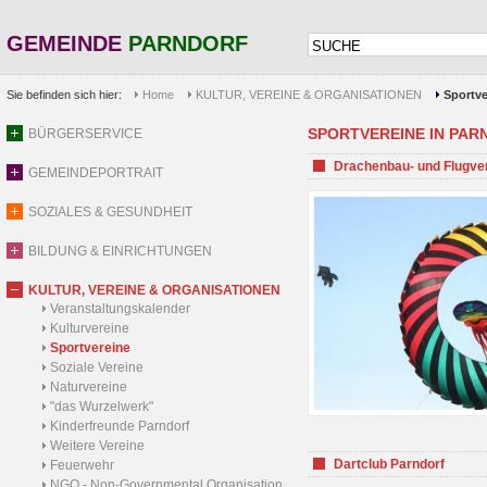
GEMEINDE
PARNDORF
Sie befinden sich hier:
Home
KULTUR, VEREINE & ORGANISATIONEN
Sportve
SPORTVEREINE IN PARND
BÜRGERSERVICE
Drachenbau- und Flugve
GEMEINDEPORTRAIT
SOZIALES & GESUNDHEIT
BILDUNG & EINRICHTUNGEN
KULTUR, VEREINE & ORGANISATIONEN
Veranstaltungskalender
Kulturvereine
Sportvereine
Soziale Vereine
Naturvereine
"das Wurzelwerk"
Kinderfreunde Parndorf
Weitere Vereine
Dartclub Parndorf
Feuerwehr
NGO - Non-Governmental Organisation