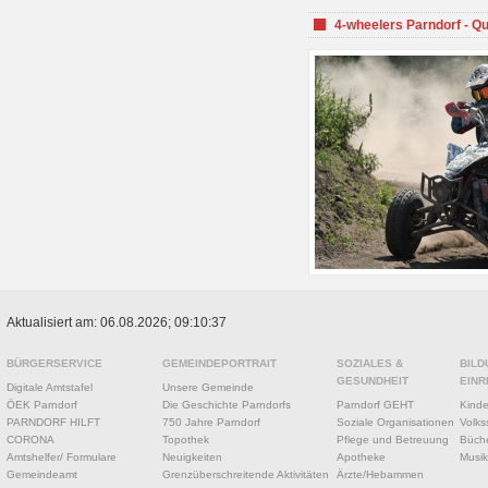
4-wheelers Parndorf - Q
Aktualisiert am: 06.08.2026; 09:10:37
BÜRGERSERVICE
GEMEINDEPORTRAIT
SOZIALES &
BILD
GESUNDHEIT
EINR
Digitale Amtstafel
Unsere Gemeinde
ÖEK Parndorf
Die Geschichte Parndorfs
Parndorf GEHT
Kinde
PARNDORF HILFT
750 Jahre Parndorf
Soziale Organisationen
Volks
CORONA
Topothek
Pflege und Betreuung
Büche
Amtshelfer/ Formulare
Neuigkeiten
Apotheke
Musik
Gemeindeamt
Grenzüberschreitende Aktivitäten
Ärzte/Hebammen