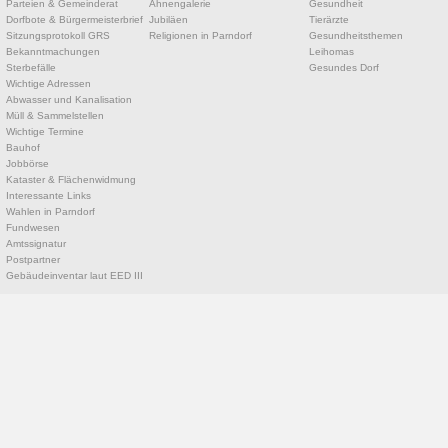
Parteien & Gemeinderat
Ahnengalerie
Gesundheit
Dorfbote & Bürgermeisterbrief
Jubiläen
Tierärzte
Sitzungsprotokoll GRS
Religionen in Parndorf
Gesundheitsthemen
Bekanntmachungen
Leihomas
Sterbefälle
Gesundes Dorf
Wichtige Adressen
Abwasser und Kanalisation
Müll & Sammelstellen
Wichtige Termine
Bauhof
Jobbörse
Kataster & Flächenwidmung
Interessante Links
Wahlen in Parndorf
Fundwesen
Amtssignatur
Postpartner
Gebäudeinventar laut EED III