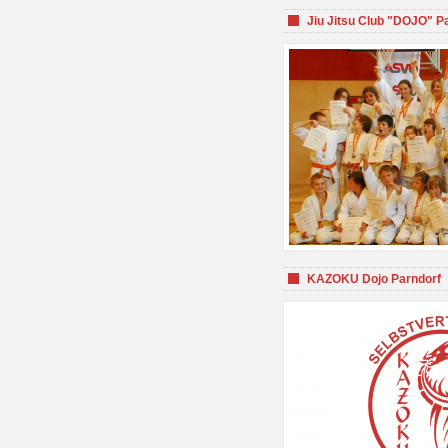
Jiu Jitsu Club "DOJO" P
KAZOKU Dojo Parndorf