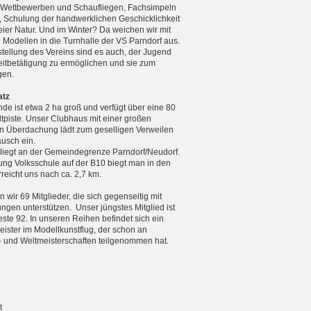
n Wettbewerben und Schaufliegen, Fachsimpeln
, Schulung der handwerklichen Geschicklichkeit
reier Natur. Und im Winter? Da weichen wir mit
n Modellen in die Turnhalle der VS Parndorf aus.
tellung des Vereins sind es auch, der Jugend
zeitbetätigung zu ermöglichen und sie zum
gen.
atz
de ist etwa 2 ha groß und verfügt über eine 80
tpiste. Unser Clubhaus mit einer großen
 Überdachung lädt zum geselligen Verweilen
usch ein.
 liegt an der Gemeindegrenze Parndorf/Neudorf.
ng Volksschule auf der B10 biegt man in den
eicht uns nach ca. 2,7 km.
 wir 69 Mitglieder, die sich gegenseitig mit
ungen unterstützen. Unser jüngstes Mitglied ist
teste 92. In unseren Reihen befindet sich ein
ister im Modellkunstflug, der schon an
 und Weltmeister­schaften teilgenommen hat.
t