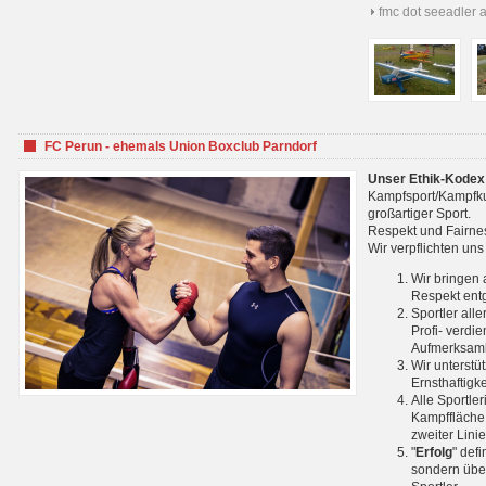
fmc dot seeadler 
FC Perun - ehemals Union Boxclub Parndorf
Unser Ethik-Kodex
Kampfsport/Kampfkuns
großartiger Sport.
Respekt und Fairnes
Wir verpflichten un
Wir bringen 
Respekt ent
Sportler all
Profi- verdi
Aufmerksamk
Wir unterstü
Ernsthaftigk
Alle Sportle
Kampffläche 
zweiter Lini
"
Erfolg
" def
sondern über