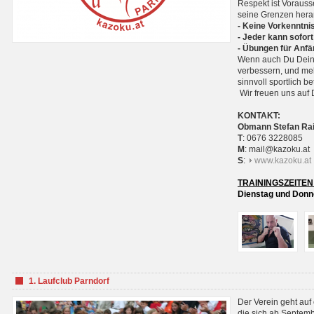
Respekt ist Voraus
seine Grenzen hera
- Keine Vorkenntnis
- Jeder kann sofort
- Übungen für Anfä
Wenn auch Du Deine
verbessern, und meh
sinnvoll sportlich 
Wir freuen uns auf 
KONTAKT:
Obmann Stefan Ra
T
: 0676 3228085
M
: mail@kazoku.at
S
:
www.kazoku.at
TRAININGSZEITEN
Dienstag und Donne
1. Laufclub Parndorf
Der Verein geht auf
die sich ab Septem