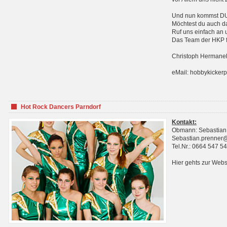
Und nun kommst DU 
Möchtest du auch da
Ruf uns einfach an 
Das Team der HKP fr
Christoph Hermanek
eMail: hobbykicker
Hot Rock Dancers Parndorf
Kontakt:
Obmann: Sebastian
Sebastian.prenner
Tel.Nr.: 0664 547 5
Hier gehts zur Webs