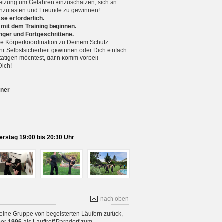
setzung um Gefahren einzuschätzen, sich an
nzutasten und Freunde zu gewinnen!
se erforderlich.
 mit dem Training beginnen.
nger und Fortgeschrittene.
 Körperkoordination zu Deinem Schutz
r Selbstsicherheit gewinnen oder Dich einfach
betätigen möchtest, dann komm vorbei!
Dich!
iner
:
rstag 19:00 bis 20:30 Uhr
nach oben
 eine Gruppe von begeisterten Läufern zurück,
ber
1996
als Lauftreff Parndorf zum