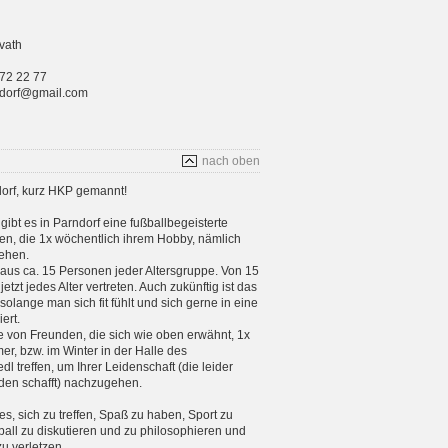
vath
 72 22 77
rndorf@gmail.com
nach oben
orf, kurz HKP gemannt!
gibt es in Parndorf eine fußballbegeisterte
n, die 1x wöchentlich ihrem Hobby, nämlich
ehen.
aus ca. 15 Personen jeder Altersgruppe. Von 15
etzt jedes Alter vertreten. Auch zukünftig ist das
 solange man sich fit fühlt und sich gerne in eine
ert.
e von Freunden, die sich wie oben erwähnt, 1x
, bzw. im Winter in der Halle des
 treffen, um Ihrer Leidenschaft (die leider
en schafft) nachzugehen.
 es, sich zu treffen, Spaß zu haben, Sport zu
ball zu diskutieren und zu philosophieren und
zu verletzen.