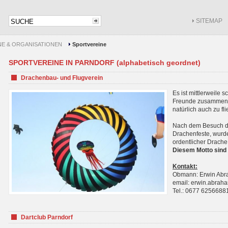
SITEMAP
NE & ORGANISATIONEN
Sportvereine
SPORTVEREINE IN PARNDORF (alphabetisch geordnet)
Drachenbau- und Flugverein
Es ist mittlerweile 
Freunde zusammenf
natürlich auch zu fl
Nach dem Besuch de
Drachenfeste, wurde
ordentlicher Drache
Diesem Motto sind 
Kontakt:
Obmann: Erwin Ab
email: erwin.abra
Tel.: 0677 6256688
Dartclub Parndorf