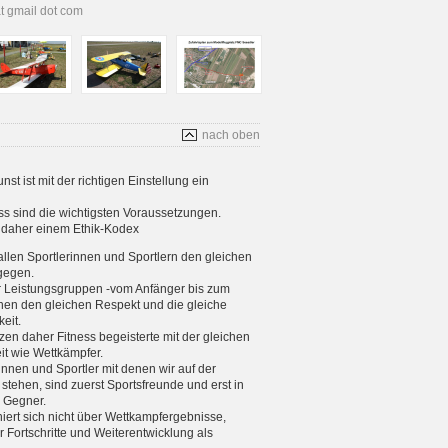
at gmail dot com
nach oben
t ist mit der richtigen Einstellung ein
s sind die wichtigsten Voraussetzungen.
s daher einem Ethik-Kodex
allen Sportlerinnen und Sportlern den gleichen
gegen.
er Leistungsgruppen -vom Anfänger bis zum
enen den gleichen Respekt und die gleiche
eit.
tzen daher Fitness begeisterte mit der gleichen
eit wie Wettkämpfer.
rinnen und Sportler mit denen wir auf der
stehen, sind zuerst Sportsfreunde und erst in
e Gegner.
iniert sich nicht über Wettkampfergebnisse,
 Fortschritte und Weiterentwicklung als