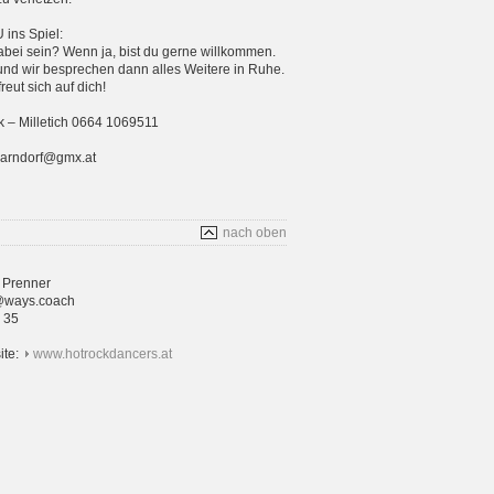
ins Spiel:
bei sein? Wenn ja, bist du gerne willkommen.
und wir besprechen dann alles Weitere in Ruhe.
eut sich auf dich!
 – Milletich 0664 1069511
parndorf@gmx.at
nach oben
 Prenner
@ways.coach
4 35
ite:
www.hotrockdancers.at