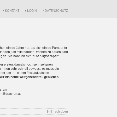
KONTAKT
LOGIN
DATENSCHUTZ
schon einige Jahre her, als sich einige Parndorfer
anden, um miteinander Drachen zu bauen, und
iegen. Sie nannten sich
"The Skyscraper"
.
r ersten, damals noch sehr seltenen
 ihnen sehr schnell bewusst, es muss ein
 her, um auf einem Fest aufzufallen.
wir bis heute weitgehend treu geblieben.
raham
ham@drachen.at
1
nach oben