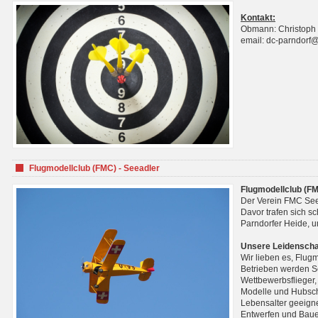
Kontakt:
Obmann: Christoph
email: dc-parndorf
Flugmodellclub (FMC) - Seeadler
Flugmodellclub (FM
Der Verein FMC See
Davor trafen sich s
Parndorfer Heide, u
Unsere Leidenscha
Wir lieben es, Flug
Betrieben werden Se
Wettbewerbsflieger,
Modelle und Hubsch
Lebensalter geeignet
Entwerfen und Baue