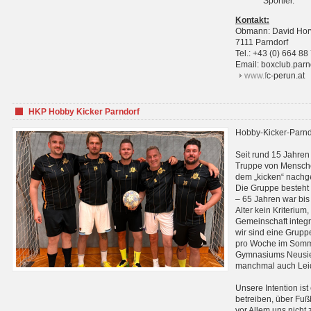
Sportler.
Kontakt:
Obmann: David Hor
7111 Parndorf
Tel.: +43 (0) 664 88
Email: boxclub.pa
www.f
c-perun.at
HKP Hobby Kicker Parndorf
Hobby-Kicker-Parnd
Seit rund 15 Jahren 
Truppe von Mensche
dem „kicken“ nachg
Die Gruppe besteht 
– 65 Jahren war bis j
Alter kein Kriterium,
Gemeinschaft integri
wir sind eine Grupp
pro Woche im Sommer
Gymnasiums Neusiedl
manchmal auch Leid
Unsere Intention ist
betreiben, über Fuß
vor Allem uns nicht 