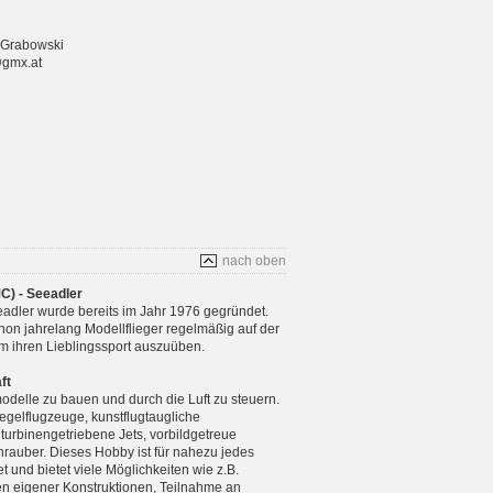
 Grabowski
@gmx.at
nach oben
C) - Seeadler
adler wurde bereits im Jahr 1976 gegründet.
chon jahrelang Modellflieger regelmäßig auf der
m ihren Lieblingssport auszuüben.
ft
modelle zu bauen und durch die Luft zu steuern.
gelflugzeuge, kunstflugtaugliche
 turbinengetriebene Jets, vorbildgetreue
rauber. Dieses Hobby ist für nahezu jedes
 und bietet viele Möglichkeiten wie z.B.
n eigener Konstruktionen, Teilnahme an