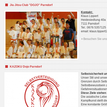
Jiu Jitsu Club "DOJO" Parndorf
Kontakt:
Klaus Lippert
Heidesiedlung 40a
7111 Parndorf
Tel.: 0676 5357125
email: klaus.lippe
Besuchen Sie uns 
KAZOKU Dojo Parndorf
Selbstsicherheit u
Unser Stil und unse
Grenzen durch Selb
Selbstbewusstsein z
Gefahrensituationen
Diese Ziele stehen
Die asiatische Lebe
Kampfkunst stellt 
Eine konstante Größ