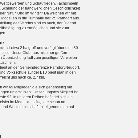
n Wettbewerben und Schaufliegen, Fachsimpeln
, Schulung der handwerklichen Geschicklichkeit
reier Natur. Und im Winter? Da weichen wir mit
n Modellen in die Turnhalle der VS Parndorf aus.
tellung des Vereins sind es auch, der Jugend
zeitbetätigung zu ermöglichen und sie zum
gen.
atz
de ist etwa 2 ha groß und verfügt über eine 80
tpiste. Unser Clubhaus mit einer großen
 Überdachung lädt zum geselligen Verweilen
usch ein.
 liegt an der Gemeindegrenze Parndorf/Neudorf.
ng Volksschule auf der B10 biegt man in den
eicht uns nach ca. 2,7 km.
 wir 69 Mitglieder, die sich gegenseitig mit
ungen unterstützen. Unser jüngstes Mitglied ist
teste 92. In unseren Reihen befindet sich ein
ister im Modellkunstflug, der schon an
 und Weltmeister­schaften teilgenommen hat.
t