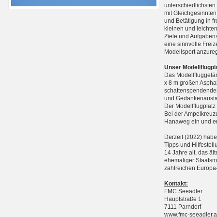
unterschiedlichste
mit Gleichgesinnten
und Betätigung in f
kleinen und leichte
Ziele und Aufgabens
eine sinnvolle Frei
Modellsport anzure
Unser Modellflugpl
Das Modellfluggelän
x 8 m großen Asphal
schattenspendenden
und Gedankenausta
Der Modellflugplatz
Bei der Ampelkreuzu
Hanaweg ein und err
Derzeit (2022) haben
Tipps und Hilfestell
14 Jahre alt, das äl
ehemaliger Staatsme
zahlreichen Europa-
Kontakt:
FMC Seeadler
Hauptstraße 1
7111 Parndorf
www.fmc-seeadler.a