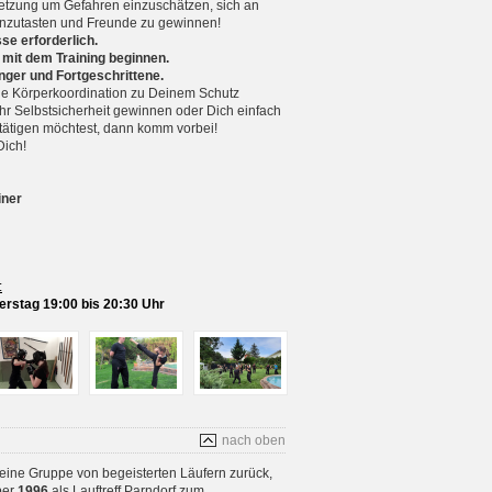
setzung um Gefahren einzuschätzen, sich an
nzutasten und Freunde zu gewinnen!
se erforderlich.
 mit dem Training beginnen.
nger und Fortgeschrittene.
 Körperkoordination zu Deinem Schutz
r Selbstsicherheit gewinnen oder Dich einfach
betätigen möchtest, dann komm vorbei!
Dich!
iner
:
rstag 19:00 bis 20:30 Uhr
nach oben
 eine Gruppe von begeisterten Läufern zurück,
ber
1996
als Lauftreff Parndorf zum