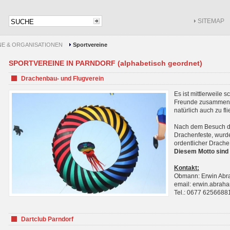
SITEMAP
NE & ORGANISATIONEN
Sportvereine
SPORTVEREINE IN PARNDORF (alphabetisch geordnet)
Drachenbau- und Flugverein
Es ist mittlerweile 
Freunde zusammenf
natürlich auch zu fl
Nach dem Besuch de
Drachenfeste, wurde
ordentlicher Drache
Diesem Motto sind 
Kontakt:
Obmann: Erwin Ab
email: erwin.abra
Tel.: 0677 6256688
Dartclub Parndorf