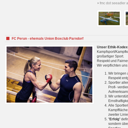
fmc dot seeadler 
FC Perun - ehemals Union Boxclub Parndorf
Unser Ethik-Kodex
Kampfsport/Kampfkuns
großartiger Sport.
Respekt und Fairnes
Wir verpflichten un
Wir bringen 
Respekt ent
Sportler all
Profi- verdi
Aufmerksamk
Wir unterstü
Ernsthaftigk
Alle Sportle
Kampffläche 
zweiter Lini
"
Erfolg
" def
sondern über