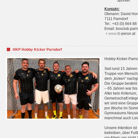
Sportler.
Kontakt:
Obmann: David Hor
7111 Parndorf
Tel.: +43 (0) 664 88
Email: boxclub.pa
www.f
c-perun.at
HKP Hobby Kicker Parndorf
Hobby-Kicker-Parnd
Seit rund 15 Jahren 
Truppe von Mensche
dem „kicken“ nachg
Die Gruppe besteht 
– 65 Jahren war bis j
Alter kein Kriterium,
Gemeinschaft integri
wir sind eine Grupp
pro Woche im Sommer
Gymnasiums Neusiedl
manchmal auch Leid
Unsere Intention ist
betreiben, über Fuß
vor Allem uns nicht 