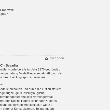
 Grabowski
@gmx.at
nach oben
C) - Seeadler
adler wurde bereits im Jahr 1976 gegründet.
chon jahrelang Modellflieger regelmäßig auf der
m ihren Lieblingssport auszuüben.
ft
modelle zu bauen und durch die Luft zu steuern.
gelflugzeuge, kunstflugtaugliche
 turbinengetriebene Jets, vorbildgetreue
rauber. Dieses Hobby ist für nahezu jedes
 und bietet viele Möglichkeiten wie z.B.
n eigener Konstruktionen, Teilnahme an