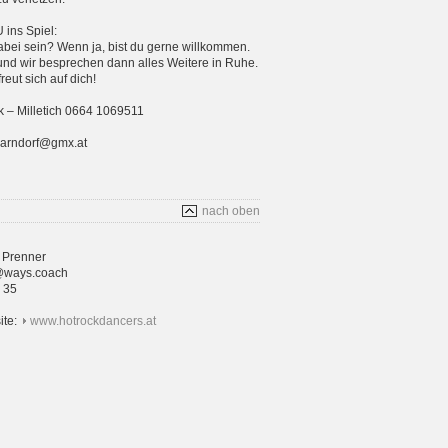
ins Spiel:
bei sein? Wenn ja, bist du gerne willkommen.
und wir besprechen dann alles Weitere in Ruhe.
eut sich auf dich!
 – Milletich 0664 1069511
parndorf@gmx.at
nach oben
 Prenner
@ways.coach
4 35
ite:
www.hotrockdancers.at