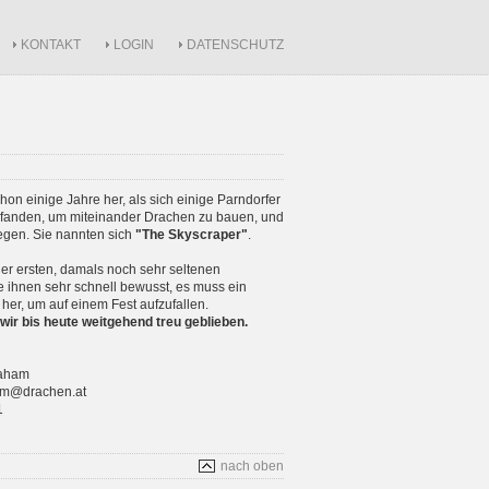
KONTAKT
LOGIN
DATENSCHUTZ
schon einige Jahre her, als sich einige Parndorfer
anden, um miteinander Drachen zu bauen, und
iegen. Sie nannten sich
"The Skyscraper"
.
r ersten, damals noch sehr seltenen
 ihnen sehr schnell bewusst, es muss ein
 her, um auf einem Fest aufzufallen.
wir bis heute weitgehend treu geblieben.
raham
ham@drachen.at
1
nach oben