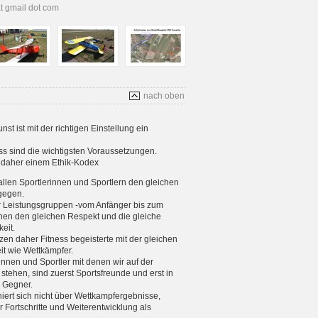
at gmail dot com
nach oben
t ist mit der richtigen Einstellung ein
s sind die wichtigsten Voraussetzungen.
s daher einem Ethik-Kodex
allen Sportlerinnen und Sportlern den gleichen
gegen.
er Leistungsgruppen -vom Anfänger bis zum
enen den gleichen Respekt und die gleiche
eit.
tzen daher Fitness begeisterte mit der gleichen
eit wie Wettkämpfer.
rinnen und Sportler mit denen wir auf der
stehen, sind zuerst Sportsfreunde und erst in
e Gegner.
iniert sich nicht über Wettkampfergebnisse,
 Fortschritte und Weiterentwicklung als