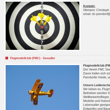
Kontakt:
Obmann: Christoph
email: dc-parndorf
Flugmodellclub (FMC) - Seeadler
Flugmodellclub (FM
Der Verein FMC See
Davor trafen sich s
Parndorfer Heide, u
Unsere Leidenscha
Wir lieben es, Flug
Betrieben werden Se
Wettbewerbsflieger,
Modelle und Hubsch
Lebensalter geeignet
Entwerfen und Baue