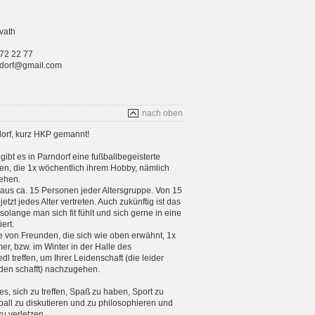
vath
 72 22 77
rndorf@gmail.com
nach oben
orf, kurz HKP gemannt!
gibt es in Parndorf eine fußballbegeisterte
n, die 1x wöchentlich ihrem Hobby, nämlich
ehen.
aus ca. 15 Personen jeder Altersgruppe. Von 15
etzt jedes Alter vertreten. Auch zukünftig ist das
 solange man sich fit fühlt und sich gerne in eine
ert.
e von Freunden, die sich wie oben erwähnt, 1x
, bzw. im Winter in der Halle des
 treffen, um Ihrer Leidenschaft (die leider
en schafft) nachzugehen.
 es, sich zu treffen, Spaß zu haben, Sport zu
ball zu diskutieren und zu philosophieren und
zu verletzen.