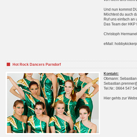
Und nun kommst DU 
Möchtest du auch da
Ruf uns einfach an 
Das Team der HKP fr
Christoph Hermanek
eMail: hobbykicker
Hot Rock Dancers Parndorf
Kontakt:
Obmann: Sebastian
Sebastian.prenner
Tel.Nr.: 0664 547 5
Hier gehts zur Webs