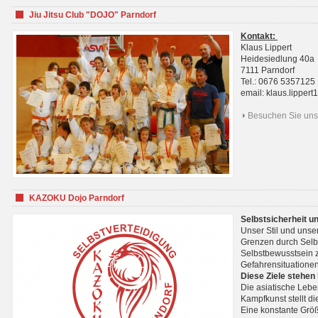
Jiu Jitsu Club "DOJO" Parndorf
Kontakt:
Klaus Lippert
Heidesiedlung 40a
7111 Parndorf
Tel.: 0676 5357125
email: klaus.lippe
Besuchen Sie uns 
KAZOKU Dojo Parndorf
Selbstsicherheit u
Unser Stil und unse
Grenzen durch Selb
Selbstbewusstsein z
Gefahrensituationen
Diese Ziele stehen
Die asiatische Lebe
Kampfkunst stellt 
Eine konstante Größ