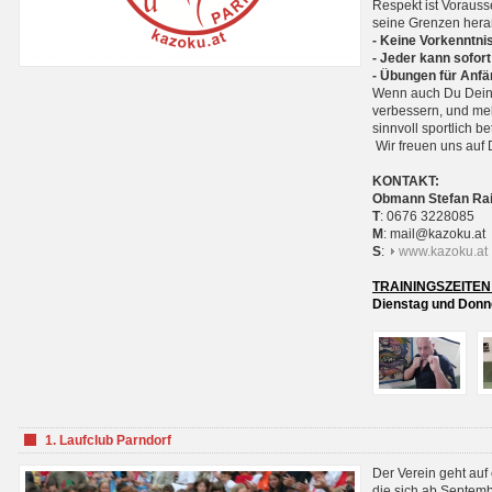
Respekt ist Voraus
seine Grenzen hera
- Keine Vorkenntnis
- Jeder kann sofort
- Übungen für Anfä
Wenn auch Du Deine
verbessern, und meh
sinnvoll sportlich 
Wir freuen uns auf 
KONTAKT:
Obmann Stefan Ra
T
: 0676 3228085
M
: mail@kazoku.at
S
:
www.kazoku.at
TRAININGSZEITEN
Dienstag und Donne
1. Laufclub Parndorf
Der Verein geht auf
die sich ab Septem