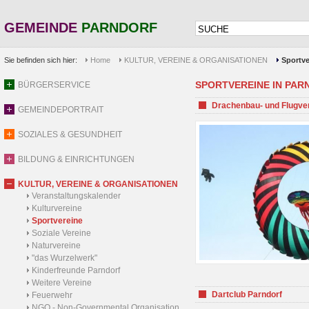
GEMEINDE
PARNDORF
Sie befinden sich hier:
Home
KULTUR, VEREINE & ORGANISATIONEN
Sportve
SPORTVEREINE IN PARND
BÜRGERSERVICE
Drachenbau- und Flugve
GEMEINDEPORTRAIT
SOZIALES & GESUNDHEIT
BILDUNG & EINRICHTUNGEN
KULTUR, VEREINE & ORGANISATIONEN
Veranstaltungskalender
Kulturvereine
Sportvereine
Soziale Vereine
Naturvereine
"das Wurzelwerk"
Kinderfreunde Parndorf
Weitere Vereine
Dartclub Parndorf
Feuerwehr
NGO - Non-Governmental Organisation