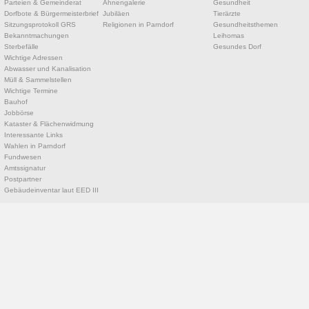
Parteien & Gemeinderat
Ahnengalerie
Gesundheit
Dorfbote & Bürgermeisterbrief
Jubiläen
Tierärzte
Sitzungsprotokoll GRS
Religionen in Parndorf
Gesundheitsthemen
Bekanntmachungen
Leihomas
Sterbefälle
Gesundes Dorf
Wichtige Adressen
Abwasser und Kanalisation
Müll & Sammelstellen
Wichtige Termine
Bauhof
Jobbörse
Kataster & Flächenwidmung
Interessante Links
Wahlen in Parndorf
Fundwesen
Amtssignatur
Postpartner
Gebäudeinventar laut EED III