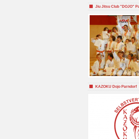
Jiu Jitsu Club "DOJO" P
KAZOKU Dojo Parndorf