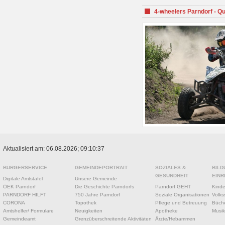
4-wheelers Parndorf - Q
Aktualisiert am: 06.08.2026; 09:10:37
BÜRGERSERVICE
GEMEINDEPORTRAIT
SOZIALES &
BILD
GESUNDHEIT
EINR
Digitale Amtstafel
Unsere Gemeinde
ÖEK Parndorf
Die Geschichte Parndorfs
Parndorf GEHT
Kinde
PARNDORF HILFT
750 Jahre Parndorf
Soziale Organisationen
Volks
CORONA
Topothek
Pflege und Betreuung
Büche
Amtshelfer/ Formulare
Neuigkeiten
Apotheke
Musik
Gemeindeamt
Grenzüberschreitende Aktivitäten
Ärzte/Hebammen