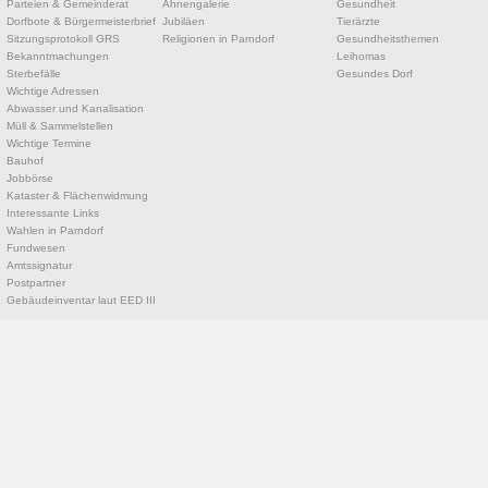
Parteien & Gemeinderat
Ahnengalerie
Gesundheit
Dorfbote & Bürgermeisterbrief
Jubiläen
Tierärzte
Sitzungsprotokoll GRS
Religionen in Parndorf
Gesundheitsthemen
Bekanntmachungen
Leihomas
Sterbefälle
Gesundes Dorf
Wichtige Adressen
Abwasser und Kanalisation
Müll & Sammelstellen
Wichtige Termine
Bauhof
Jobbörse
Kataster & Flächenwidmung
Interessante Links
Wahlen in Parndorf
Fundwesen
Amtssignatur
Postpartner
Gebäudeinventar laut EED III