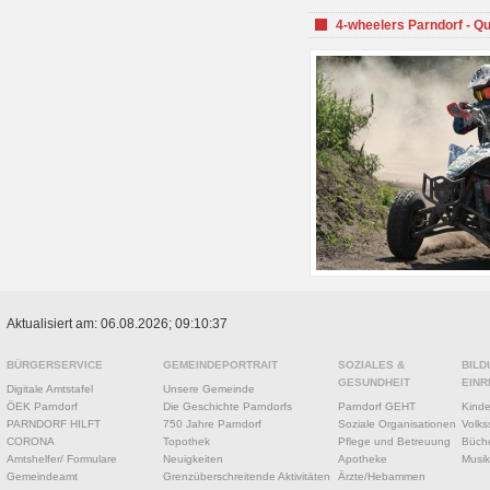
4-wheelers Parndorf - Q
Aktualisiert am: 06.08.2026; 09:10:37
BÜRGERSERVICE
GEMEINDEPORTRAIT
SOZIALES &
BILD
GESUNDHEIT
EINR
Digitale Amtstafel
Unsere Gemeinde
ÖEK Parndorf
Die Geschichte Parndorfs
Parndorf GEHT
Kinde
PARNDORF HILFT
750 Jahre Parndorf
Soziale Organisationen
Volks
CORONA
Topothek
Pflege und Betreuung
Büche
Amtshelfer/ Formulare
Neuigkeiten
Apotheke
Musik
Gemeindeamt
Grenzüberschreitende Aktivitäten
Ärzte/Hebammen