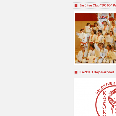
Jiu Jitsu Club "DOJO" P
KAZOKU Dojo Parndorf