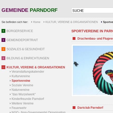
GEMEINDE
PARNDORF
Sie befinden sich hier:
Home
KULTUR, VEREINE & ORGANISATIONEN
Sportve
SPORTVEREINE IN PARND
BÜRGERSERVICE
Drachenbau- und Flugve
GEMEINDEPORTRAIT
SOZIALES & GESUNDHEIT
BILDUNG & EINRICHTUNGEN
KULTUR, VEREINE & ORGANISATIONEN
Veranstaltungskalender
Kulturvereine
Sportvereine
Soziale Vereine
Naturvereine
"das Wurzelwerk"
Kinderfreunde Parndorf
Weitere Vereine
Dartclub Parndorf
Feuerwehr
NGO - Non-Governmental Organisation