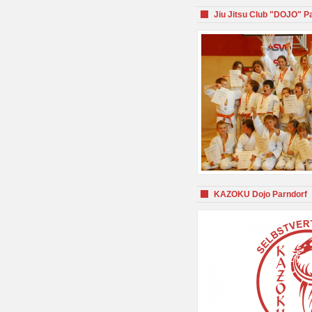
Jiu Jitsu Club "DOJO" P
KAZOKU Dojo Parndorf