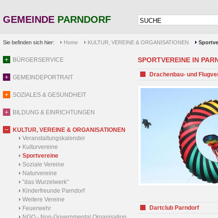
GEMEINDE
PARNDORF
Sie befinden sich hier:
Home
KULTUR, VEREINE & ORGANISATIONEN
Sportve
SPORTVEREINE IN PARND
BÜRGERSERVICE
Drachenbau- und Flugve
GEMEINDEPORTRAIT
SOZIALES & GESUNDHEIT
BILDUNG & EINRICHTUNGEN
KULTUR, VEREINE & ORGANISATIONEN
Veranstaltungskalender
Kulturvereine
Sportvereine
Soziale Vereine
Naturvereine
"das Wurzelwerk"
Kinderfreunde Parndorf
Weitere Vereine
Dartclub Parndorf
Feuerwehr
NGO - Non-Governmental Organisation