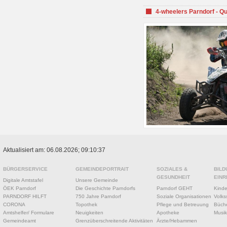
4-wheelers Parndorf - Q
Aktualisiert am: 06.08.2026; 09:10:37
BÜRGERSERVICE
GEMEINDEPORTRAIT
SOZIALES &
BILD
GESUNDHEIT
EINR
Digitale Amtstafel
Unsere Gemeinde
ÖEK Parndorf
Die Geschichte Parndorfs
Parndorf GEHT
Kinde
PARNDORF HILFT
750 Jahre Parndorf
Soziale Organisationen
Volks
CORONA
Topothek
Pflege und Betreuung
Büche
Amtshelfer/ Formulare
Neuigkeiten
Apotheke
Musik
Gemeindeamt
Grenzüberschreitende Aktivitäten
Ärzte/Hebammen