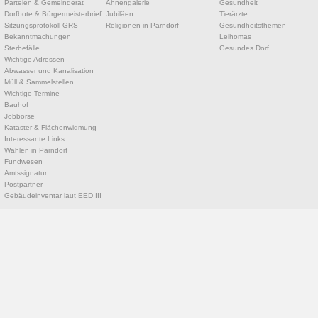
Parteien & Gemeinderat
Ahnengalerie
Gesundheit
Dorfbote & Bürgermeisterbrief
Jubiläen
Tierärzte
Sitzungsprotokoll GRS
Religionen in Parndorf
Gesundheitsthemen
Bekanntmachungen
Leihomas
Sterbefälle
Gesundes Dorf
Wichtige Adressen
Abwasser und Kanalisation
Müll & Sammelstellen
Wichtige Termine
Bauhof
Jobbörse
Kataster & Flächenwidmung
Interessante Links
Wahlen in Parndorf
Fundwesen
Amtssignatur
Postpartner
Gebäudeinventar laut EED III