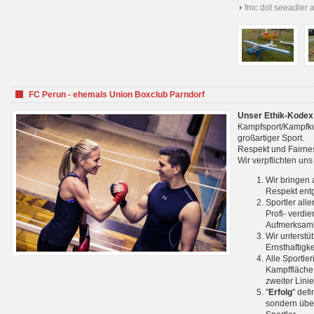
fmc dot seeadler 
FC Perun - ehemals Union Boxclub Parndorf
Unser Ethik-Kodex
Kampfsport/Kampfkuns
großartiger Sport.
Respekt und Fairnes
Wir verpflichten un
Wir bringen 
Respekt ent
Sportler all
Profi- verdi
Aufmerksamk
Wir unterstü
Ernsthaftigk
Alle Sportle
Kampffläche 
zweiter Lini
"
Erfolg
" def
sondern über