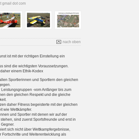
at gmail dot com
nach oben
t ist mit der richtigen Einstellung ein
s sind die wichtigsten Voraussetzungen.
s daher einem Ethik-Kodex
allen Sportlerinnen und Sportlern den gleichen
gegen.
er Leistungsgruppen -vom Anfänger bis zum
enen den gleichen Respekt und die gleiche
eit.
tzen daher Fitness begeisterte mit der gleichen
eit wie Wettkämpfer.
rinnen und Sportler mit denen wir auf der
stehen, sind zuerst Sportsfreunde und erst in
e Gegner.
iniert sich nicht über Wettkampfergebnisse,
 Fortschritte und Weiterentwicklung als