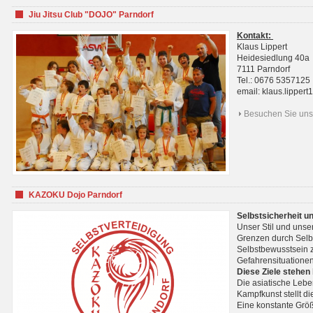
Jiu Jitsu Club "DOJO" Parndorf
Kontakt:
Klaus Lippert
Heidesiedlung 40a
7111 Parndorf
Tel.: 0676 5357125
email: klaus.lippe
Besuchen Sie uns 
KAZOKU Dojo Parndorf
Selbstsicherheit u
Unser Stil und unse
Grenzen durch Selb
Selbstbewusstsein z
Gefahrensituationen
Diese Ziele stehen
Die asiatische Lebe
Kampfkunst stellt 
Eine konstante Größ