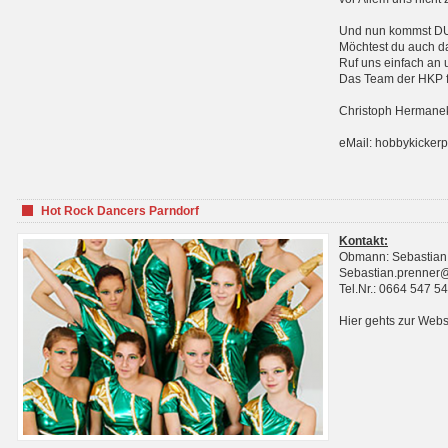
Und nun kommst DU 
Möchtest du auch da
Ruf uns einfach an 
Das Team der HKP fr
Christoph Hermanek
eMail: hobbykicker
Hot Rock Dancers Parndorf
Kontakt:
Obmann: Sebastian
Sebastian.prenner
Tel.Nr.: 0664 547 5
Hier gehts zur Webs