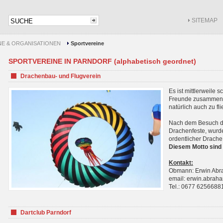
SITEMAP
NE & ORGANISATIONEN
Sportvereine
SPORTVEREINE IN PARNDORF (alphabetisch geordnet)
Drachenbau- und Flugverein
Es ist mittlerweile 
Freunde zusammenf
natürlich auch zu fl
Nach dem Besuch de
Drachenfeste, wurde
ordentlicher Drache
Diesem Motto sind 
Kontakt:
Obmann: Erwin Ab
email: erwin.abra
Tel.: 0677 6256688
Dartclub Parndorf