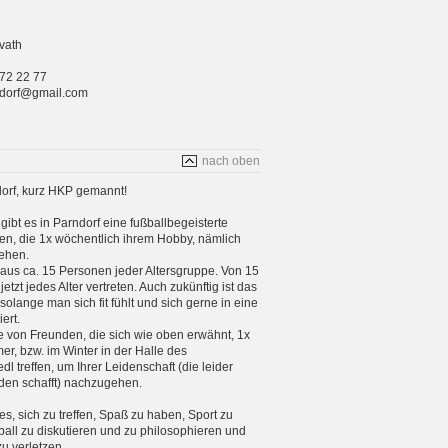
vath
 72 22 77
rndorf@gmail.com
nach oben
orf, kurz HKP gemannt!
gibt es in Parndorf eine fußballbegeisterte
n, die 1x wöchentlich ihrem Hobby, nämlich
ehen.
aus ca. 15 Personen jeder Altersgruppe. Von 15
etzt jedes Alter vertreten. Auch zukünftig ist das
 solange man sich fit fühlt und sich gerne in eine
ert.
e von Freunden, die sich wie oben erwähnt, 1x
, bzw. im Winter in der Halle des
 treffen, um Ihrer Leidenschaft (die leider
en schafft) nachzugehen.
 es, sich zu treffen, Spaß zu haben, Sport zu
ball zu diskutieren und zu philosophieren und
zu verletzen.