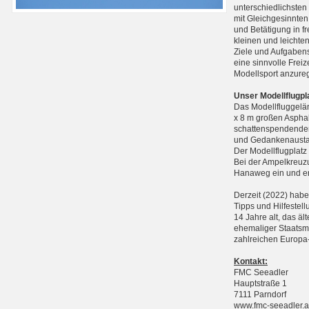
unterschiedlichste
mit Gleichgesinnten
und Betätigung in f
kleinen und leichte
Ziele und Aufgabens
eine sinnvolle Frei
Modellsport anzure
Unser Modellflugpl
Das Modellfluggelän
x 8 m großen Asphal
schattenspendenden
und Gedankenausta
Der Modellflugplatz
Bei der Ampelkreuzu
Hanaweg ein und err
Derzeit (2022) haben
Tipps und Hilfestell
14 Jahre alt, das äl
ehemaliger Staatsme
zahlreichen Europa-
Kontakt:
FMC Seeadler
Hauptstraße 1
7111 Parndorf
www.fmc-seeadler.a