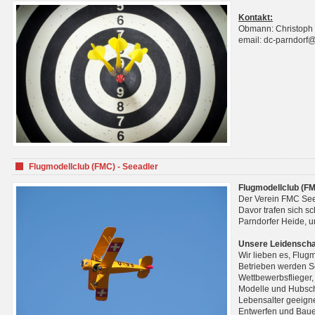
Kontakt:
Obmann: Christoph
email: dc-parndorf
Flugmodellclub (FMC) - Seeadler
Flugmodellclub (FM
Der Verein FMC See
Davor trafen sich s
Parndorfer Heide, u
Unsere Leidenscha
Wir lieben es, Flug
Betrieben werden Se
Wettbewerbsflieger,
Modelle und Hubsch
Lebensalter geeignet
Entwerfen und Baue