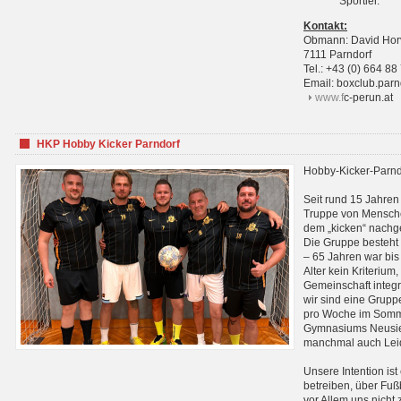
Sportler.
Kontakt:
Obmann: David Hor
7111 Parndorf
Tel.: +43 (0) 664 88
Email: boxclub.pa
www.f
c-perun.at
HKP Hobby Kicker Parndorf
Hobby-Kicker-Parnd
Seit rund 15 Jahren 
Truppe von Mensche
dem „kicken“ nachg
Die Gruppe besteht 
– 65 Jahren war bis j
Alter kein Kriterium,
Gemeinschaft integri
wir sind eine Grupp
pro Woche im Sommer
Gymnasiums Neusiedl
manchmal auch Leid
Unsere Intention ist
betreiben, über Fuß
vor Allem uns nicht 