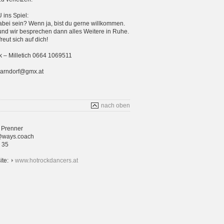
ins Spiel:
bei sein? Wenn ja, bist du gerne willkommen.
und wir besprechen dann alles Weitere in Ruhe.
eut sich auf dich!
 – Milletich 0664 1069511
parndorf@gmx.at
nach oben
 Prenner
@ways.coach
4 35
ite:
www.hotrockdancers.at