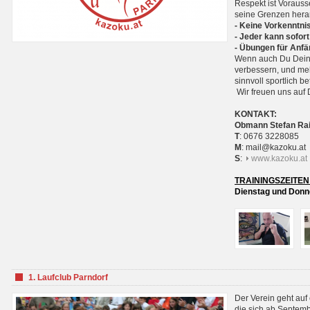
Respekt ist Voraus
seine Grenzen hera
- Keine Vorkenntnis
- Jeder kann sofort
- Übungen für Anfä
Wenn auch Du Deine
verbessern, und meh
sinnvoll sportlich 
Wir freuen uns auf 
KONTAKT:
Obmann Stefan Ra
T
: 0676 3228085
M
: mail@kazoku.at
S
:
www.kazoku.at
TRAININGSZEITEN
Dienstag und Donne
1. Laufclub Parndorf
Der Verein geht auf
die sich ab Septem