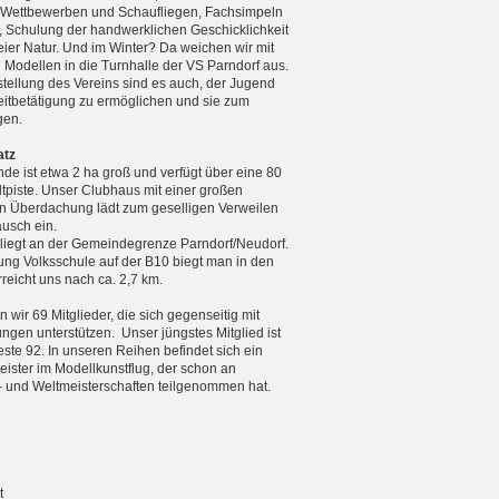
n Wettbewerben und Schaufliegen, Fachsimpeln
, Schulung der handwerklichen Geschicklichkeit
reier Natur. Und im Winter? Da weichen wir mit
n Modellen in die Turnhalle der VS Parndorf aus.
tellung des Vereins sind es auch, der Jugend
zeitbetätigung zu ermöglichen und sie zum
gen.
atz
de ist etwa 2 ha groß und verfügt über eine 80
tpiste. Unser Clubhaus mit einer großen
 Überdachung lädt zum geselligen Verweilen
usch ein.
 liegt an der Gemeindegrenze Parndorf/Neudorf.
ng Volksschule auf der B10 biegt man in den
eicht uns nach ca. 2,7 km.
 wir 69 Mitglieder, die sich gegenseitig mit
ungen unterstützen. Unser jüngstes Mitglied ist
teste 92. In unseren Reihen befindet sich ein
ister im Modellkunstflug, der schon an
 und Weltmeister­schaften teilgenommen hat.
t