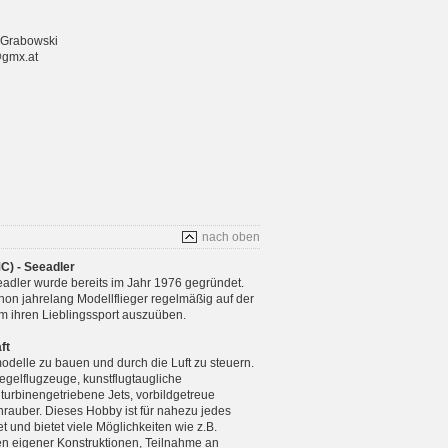
 Grabowski
@gmx.at
nach oben
C) - Seeadler
adler wurde bereits im Jahr 1976 gegründet.
chon jahrelang Modellflieger regelmäßig auf der
m ihren Lieblingssport auszuüben.
ft
modelle zu bauen und durch die Luft zu steuern.
gelflugzeuge, kunstflugtaugliche
 turbinengetriebene Jets, vorbildgetreue
rauber. Dieses Hobby ist für nahezu jedes
 und bietet viele Möglichkeiten wie z.B.
n eigener Konstruktionen, Teilnahme an