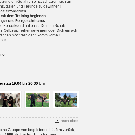
setzung um Gefahren einzuschätzen, sich an
nzutasten und Freunde zu gewinnen!
se erforderlich.
 mit dem Training beginnen.
nger und Fortgeschrittene.
 Körperkoordination zu Deinem Schutz
r Selbstsicherheit gewinnen oder Dich einfach
betätigen möchtest, dann komm vorbei!
Dich!
iner
:
rstag 19:00 bis 20:30 Uhr
nach oben
 eine Gruppe von begeisterten Läufern zurück,
ber
1996
als Lauftreff Parndorf zum