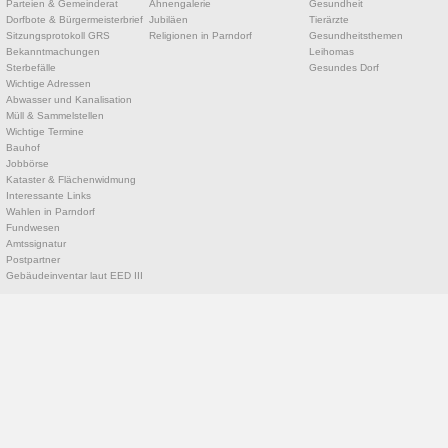
Parteien & Gemeinderat
Ahnengalerie
Gesundheit
Dorfbote & Bürgermeisterbrief
Jubiläen
Tierärzte
Sitzungsprotokoll GRS
Religionen in Parndorf
Gesundheitsthemen
Bekanntmachungen
Leihomas
Sterbefälle
Gesundes Dorf
Wichtige Adressen
Abwasser und Kanalisation
Müll & Sammelstellen
Wichtige Termine
Bauhof
Jobbörse
Kataster & Flächenwidmung
Interessante Links
Wahlen in Parndorf
Fundwesen
Amtssignatur
Postpartner
Gebäudeinventar laut EED III