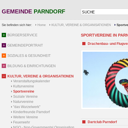
GEMEINDE
PARNDORF
Sie befinden sich hier:
Home
KULTUR, VEREINE & ORGANISATIONEN
Sportve
SPORTVEREINE IN PARND
BÜRGERSERVICE
Drachenbau- und Flugve
GEMEINDEPORTRAIT
SOZIALES & GESUNDHEIT
BILDUNG & EINRICHTUNGEN
KULTUR, VEREINE & ORGANISATIONEN
Veranstaltungskalender
Kulturvereine
Sportvereine
Soziale Vereine
Naturvereine
"das Wurzelwerk"
Kinderfreunde Parndorf
Weitere Vereine
Dartclub Parndorf
Feuerwehr
NGO - Non-Governmental Organisation