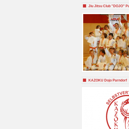
Jiu Jitsu Club "DOJO" P
KAZOKU Dojo Parndorf