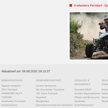
4-wheelers Parndorf - Q
Aktualisiert am: 06.08.2026; 09:10:37
BÜRGERSERVICE
GEMEINDEPORTRAIT
SOZIALES &
BILD
GESUNDHEIT
EINR
Digitale Amtstafel
Unsere Gemeinde
ÖEK Parndorf
Die Geschichte Parndorfs
Parndorf GEHT
Kinde
PARNDORF HILFT
750 Jahre Parndorf
Soziale Organisationen
Volks
CORONA
Topothek
Pflege und Betreuung
Büche
Amtshelfer/ Formulare
Neuigkeiten
Apotheke
Musik
Gemeindeamt
Grenzüberschreitende Aktivitäten
Ärzte/Hebammen