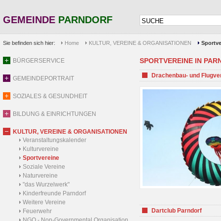
GEMEINDE
PARNDORF
Sie befinden sich hier:
Home
KULTUR, VEREINE & ORGANISATIONEN
Sportve
SPORTVEREINE IN PARND
BÜRGERSERVICE
Drachenbau- und Flugve
GEMEINDEPORTRAIT
SOZIALES & GESUNDHEIT
BILDUNG & EINRICHTUNGEN
KULTUR, VEREINE & ORGANISATIONEN
Veranstaltungskalender
Kulturvereine
Sportvereine
Soziale Vereine
Naturvereine
"das Wurzelwerk"
Kinderfreunde Parndorf
Weitere Vereine
Dartclub Parndorf
Feuerwehr
NGO - Non-Governmental Organisation