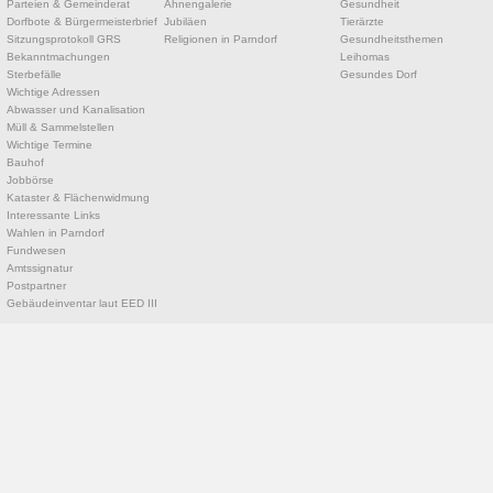
Parteien & Gemeinderat
Ahnengalerie
Gesundheit
Dorfbote & Bürgermeisterbrief
Jubiläen
Tierärzte
Sitzungsprotokoll GRS
Religionen in Parndorf
Gesundheitsthemen
Bekanntmachungen
Leihomas
Sterbefälle
Gesundes Dorf
Wichtige Adressen
Abwasser und Kanalisation
Müll & Sammelstellen
Wichtige Termine
Bauhof
Jobbörse
Kataster & Flächenwidmung
Interessante Links
Wahlen in Parndorf
Fundwesen
Amtssignatur
Postpartner
Gebäudeinventar laut EED III