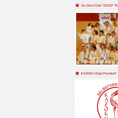
Jiu Jitsu Club "DOJO" P
KAZOKU Dojo Parndorf