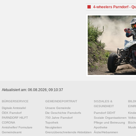
4-wheelers Parndorf - Q
Aktualisiert am: 06.08.2026; 09:10:37
BÜRGERSERVICE
GEMEINDEPORTRAIT
SOZIALES &
BILD
GESUNDHEIT
EINR
Digitale Amtstafel
Unsere Gemeinde
ÖEK Parndorf
Die Geschichte Parndorfs
Parndorf GEHT
Kinde
PARNDORF HILFT
750 Jahre Parndorf
Soziale Organisationen
Volks
CORONA
Topothek
Pflege und Betreuung
Büche
Amtshelfer/ Formulare
Neuigkeiten
Apotheke
Musik
Gemeindeamt
Grenzüberschreitende Aktivitäten
Ärzte/Hebammen