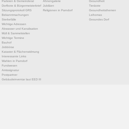
Parteien & Gemeinderat
Ahnengalerie
Gesundheit
Dorfbote & Bürgermeisterbrief
Jubiläen
Tierärzte
Sitzungsprotokoll GRS
Religionen in Parndorf
Gesundheitsthemen
Bekanntmachungen
Leihomas
Sterbefälle
Gesundes Dorf
Wichtige Adressen
Abwasser und Kanalisation
Müll & Sammelstellen
Wichtige Termine
Bauhof
Jobbörse
Kataster & Flächenwidmung
Interessante Links
Wahlen in Parndorf
Fundwesen
Amtssignatur
Postpartner
Gebäudeinventar laut EED III