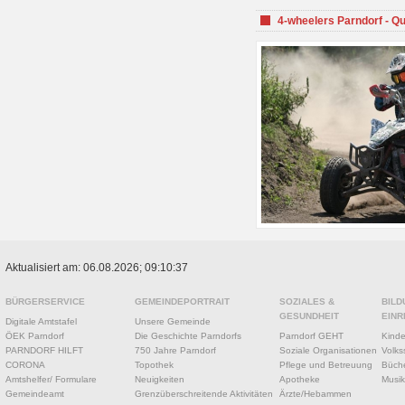
4-wheelers Parndorf - Q
Aktualisiert am: 06.08.2026; 09:10:37
BÜRGERSERVICE
GEMEINDEPORTRAIT
SOZIALES &
BILD
GESUNDHEIT
EINR
Digitale Amtstafel
Unsere Gemeinde
ÖEK Parndorf
Die Geschichte Parndorfs
Parndorf GEHT
Kinde
PARNDORF HILFT
750 Jahre Parndorf
Soziale Organisationen
Volks
CORONA
Topothek
Pflege und Betreuung
Büche
Amtshelfer/ Formulare
Neuigkeiten
Apotheke
Musik
Gemeindeamt
Grenzüberschreitende Aktivitäten
Ärzte/Hebammen