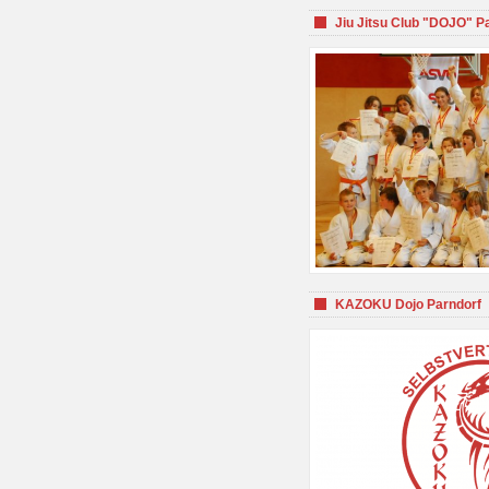
Jiu Jitsu Club "DOJO" P
KAZOKU Dojo Parndorf