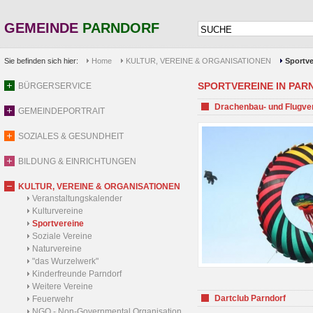
GEMEINDE
PARNDORF
Sie befinden sich hier:
Home
KULTUR, VEREINE & ORGANISATIONEN
Sportve
SPORTVEREINE IN PARND
BÜRGERSERVICE
Drachenbau- und Flugve
GEMEINDEPORTRAIT
SOZIALES & GESUNDHEIT
BILDUNG & EINRICHTUNGEN
KULTUR, VEREINE & ORGANISATIONEN
Veranstaltungskalender
Kulturvereine
Sportvereine
Soziale Vereine
Naturvereine
"das Wurzelwerk"
Kinderfreunde Parndorf
Weitere Vereine
Dartclub Parndorf
Feuerwehr
NGO - Non-Governmental Organisation