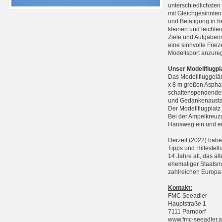
unterschiedlichste
mit Gleichgesinnten
und Betätigung in f
kleinen und leichte
Ziele und Aufgabens
eine sinnvolle Frei
Modellsport anzure
Unser Modellflugpl
Das Modellfluggelän
x 8 m großen Asphal
schattenspendenden
und Gedankenausta
Der Modellflugplatz
Bei der Ampelkreuzu
Hanaweg ein und err
Derzeit (2022) haben
Tipps und Hilfestell
14 Jahre alt, das äl
ehemaliger Staatsme
zahlreichen Europa-
Kontakt:
FMC Seeadler
Hauptstraße 1
7111 Parndorf
www.fmc-seeadler.a