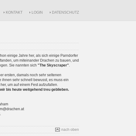
KONTAKT
LOGIN
DATENSCHUTZ
schon einige Jahre her, als sich einige Parndorfer
anden, um miteinander Drachen zu bauen, und
iegen. Sie nannten sich
"The Skyscraper"
.
r ersten, damals noch sehr seltenen
 ihnen sehr schnell bewusst, es muss ein
 her, um auf einem Fest aufzufallen.
wir bis heute weitgehend treu geblieben.
raham
ham@drachen.at
1
nach oben