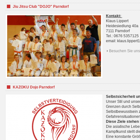
Jiu Jitsu Club "DOJO" Parndorf
Kontakt:
Klaus Lippert
Heidesiedlung 40a
7111 Parndorf
Tel.: 0676 5357125
email: klaus.lippe
Besuchen Sie uns 
KAZOKU Dojo Parndorf
Selbstsicherheit u
Unser Stil und unse
Grenzen durch Selb
Selbstbewusstsein z
Gefahrensituationen
Diese Ziele stehen
Die asiatische Lebe
Kampfkunst stellt 
Eine konstante Größ