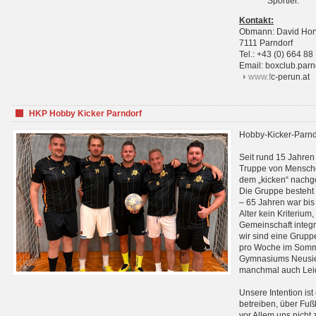
Sportler.
Kontakt:
Obmann: David Hor
7111 Parndorf
Tel.: +43 (0) 664 88
Email: boxclub.pa
www.f
c-perun.at
HKP Hobby Kicker Parndorf
Hobby-Kicker-Parnd
Seit rund 15 Jahren 
Truppe von Mensche
dem „kicken“ nachg
Die Gruppe besteht 
– 65 Jahren war bis j
Alter kein Kriterium,
Gemeinschaft integri
wir sind eine Grupp
pro Woche im Sommer
Gymnasiums Neusiedl
manchmal auch Leid
Unsere Intention ist
betreiben, über Fuß
vor Allem uns nicht 