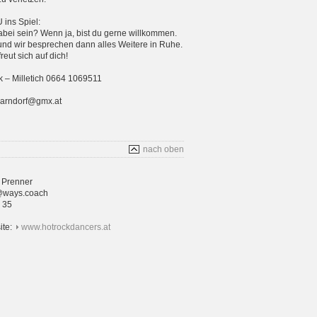
ins Spiel:
bei sein? Wenn ja, bist du gerne willkommen.
und wir besprechen dann alles Weitere in Ruhe.
eut sich auf dich!
 – Milletich 0664 1069511
parndorf@gmx.at
nach oben
 Prenner
@ways.coach
4 35
ite:
www.hotrockdancers.at