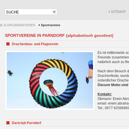
SITEMAP
NE & ORGANISATIONEN
Sportvereine
SPORTVEREINE IN PARNDORF (alphabetisch geordnet)
Drachenbau- und Flugverein
Es ist mittlerweile 
Freunde zusammenf
natürlich auch zu fl
Nach dem Besuch de
Drachenfeste, wurde
ordentlicher Drache
Diesem Motto sind 
Kontakt:
Obmann: Erwin Ab
email: erwin.abra
Tel.: 0677 6256688
Dartclub Parndorf