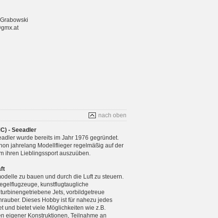
 Grabowski
@gmx.at
nach oben
C) - Seeadler
adler wurde bereits im Jahr 1976 gegründet.
chon jahrelang Modellflieger regelmäßig auf der
m ihren Lieblingssport auszuüben.
ft
modelle zu bauen und durch die Luft zu steuern.
gelflugzeuge, kunstflugtaugliche
 turbinengetriebene Jets, vorbildgetreue
rauber. Dieses Hobby ist für nahezu jedes
 und bietet viele Möglichkeiten wie z.B.
n eigener Konstruktionen, Teilnahme an