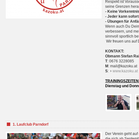
Respekt ist Voraus
seine Grenzen hera
- Keine Vorkenntnis
- Jeder kann sofort
- Übungen für Anfä
Wenn auch Du Deine
verbessern, und meh
sinnvoll sportlich 
Wir freuen uns auf 
KONTAKT:
Obmann Stefan Ra
T
: 0676 3228085
M
: mail@kazoku.at
S
:
www.kazoku.at
TRAININGSZEITEN
Dienstag und Donne
1. Laufclub Parndorf
Der Verein geht auf
die sich ab Septem