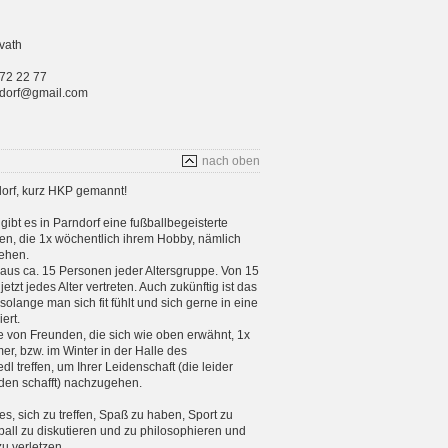
vath
 72 22 77
rndorf@gmail.com
nach oben
orf, kurz HKP gemannt!
gibt es in Parndorf eine fußballbegeisterte
n, die 1x wöchentlich ihrem Hobby, nämlich
ehen.
aus ca. 15 Personen jeder Altersgruppe. Von 15
etzt jedes Alter vertreten. Auch zukünftig ist das
 solange man sich fit fühlt und sich gerne in eine
ert.
e von Freunden, die sich wie oben erwähnt, 1x
, bzw. im Winter in der Halle des
 treffen, um Ihrer Leidenschaft (die leider
en schafft) nachzugehen.
 es, sich zu treffen, Spaß zu haben, Sport zu
ball zu diskutieren und zu philosophieren und
zu verletzen.