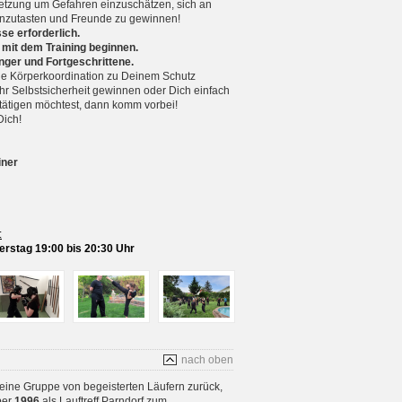
setzung um Gefahren einzuschätzen, sich an
nzutasten und Freunde zu gewinnen!
se erforderlich.
 mit dem Training beginnen.
nger und Fortgeschrittene.
 Körperkoordination zu Deinem Schutz
r Selbstsicherheit gewinnen oder Dich einfach
betätigen möchtest, dann komm vorbei!
Dich!
iner
:
rstag 19:00 bis 20:30 Uhr
nach oben
 eine Gruppe von begeisterten Läufern zurück,
ber
1996
als Lauftreff Parndorf zum