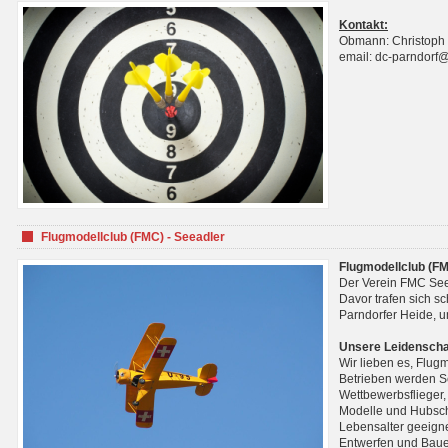
Kontakt:
Obmann: Christoph
email: dc-parndorf
Flugmodellclub (FMC) - Seeadler
Flugmodellclub (FM
Der Verein FMC See
Davor trafen sich s
Parndorfer Heide, u
Unsere Leidenscha
Wir lieben es, Flug
Betrieben werden Se
Wettbewerbsflieger,
Modelle und Hubsch
Lebensalter geeignet
Entwerfen und Baue