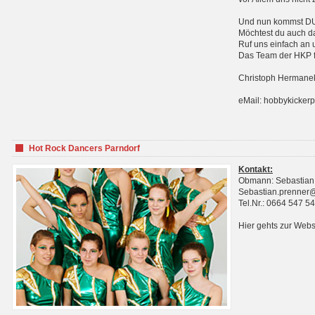
Und nun kommst DU 
Möchtest du auch da
Ruf uns einfach an 
Das Team der HKP fr
Christoph Hermanek
eMail: hobbykicker
Hot Rock Dancers Parndorf
Kontakt:
Obmann: Sebastian
Sebastian.prenner
Tel.Nr.: 0664 547 5
Hier gehts zur Webs