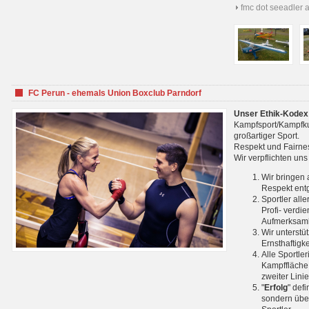
fmc dot seeadler 
FC Perun - ehemals Union Boxclub Parndorf
Unser Ethik-Kodex
Kampfsport/Kampfkuns
großartiger Sport.
Respekt und Fairnes
Wir verpflichten un
Wir bringen 
Respekt ent
Sportler all
Profi- verdi
Aufmerksamk
Wir unterstü
Ernsthaftigk
Alle Sportle
Kampffläche 
zweiter Lini
"
Erfolg
" def
sondern über