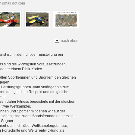
at gmail dot com
nach oben
t ist mit der richtigen Einstellung ein
s sind die wichtigsten Voraussetzungen.
s daher einem Ethik-Kodex
allen Sportlerinnen und Sportlern den gleichen
gegen.
er Leistungsgruppen -vom Anfänger bis zum
enen den gleichen Respekt und die gleiche
eit.
tzen daher Fitness begeisterte mit der gleichen
eit wie Wettkämpfer.
rinnen und Sportler mit denen wir auf der
stehen, sind zuerst Sportsfreunde und erst in
e Gegner.
iniert sich nicht über Wettkampfergebnisse,
 Fortschritte und Weiterentwicklung als