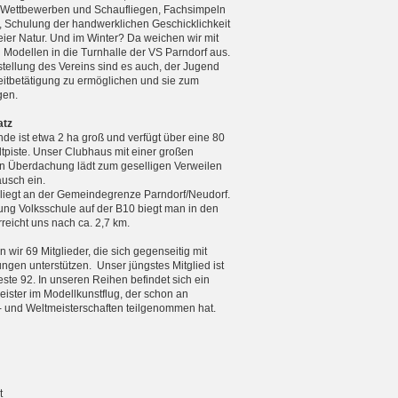
n Wettbewerben und Schaufliegen, Fachsimpeln
, Schulung der handwerklichen Geschicklichkeit
reier Natur. Und im Winter? Da weichen wir mit
n Modellen in die Turnhalle der VS Parndorf aus.
tellung des Vereins sind es auch, der Jugend
zeitbetätigung zu ermöglichen und sie zum
gen.
atz
de ist etwa 2 ha groß und verfügt über eine 80
tpiste. Unser Clubhaus mit einer großen
 Überdachung lädt zum geselligen Verweilen
usch ein.
 liegt an der Gemeindegrenze Parndorf/Neudorf.
ng Volksschule auf der B10 biegt man in den
eicht uns nach ca. 2,7 km.
 wir 69 Mitglieder, die sich gegenseitig mit
ungen unterstützen. Unser jüngstes Mitglied ist
teste 92. In unseren Reihen befindet sich ein
ister im Modellkunstflug, der schon an
 und Weltmeister­schaften teilgenommen hat.
t