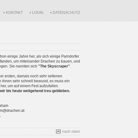
KONTAKT
LOGIN
DATENSCHUTZ
schon einige Jahre her, als sich einige Parndorfer
anden, um miteinander Drachen zu bauen, und
iegen. Sie nannten sich
"The Skyscraper"
.
r ersten, damals noch sehr seltenen
 ihnen sehr schnell bewusst, es muss ein
 her, um auf einem Fest aufzufallen.
wir bis heute weitgehend treu geblieben.
raham
ham@drachen.at
1
nach oben