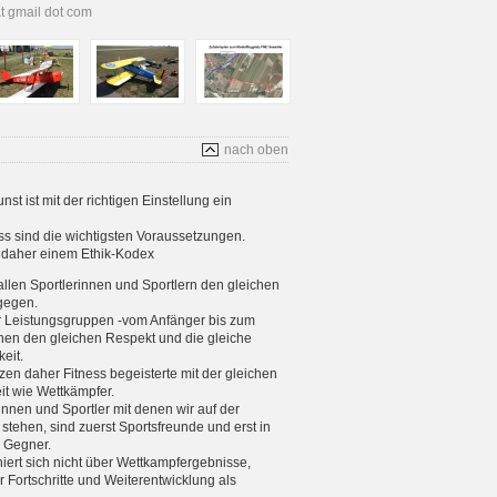
at gmail dot com
nach oben
t ist mit der richtigen Einstellung ein
s sind die wichtigsten Voraussetzungen.
s daher einem Ethik-Kodex
allen Sportlerinnen und Sportlern den gleichen
gegen.
er Leistungsgruppen -vom Anfänger bis zum
enen den gleichen Respekt und die gleiche
eit.
tzen daher Fitness begeisterte mit der gleichen
eit wie Wettkämpfer.
rinnen und Sportler mit denen wir auf der
stehen, sind zuerst Sportsfreunde und erst in
e Gegner.
iniert sich nicht über Wettkampfergebnisse,
 Fortschritte und Weiterentwicklung als