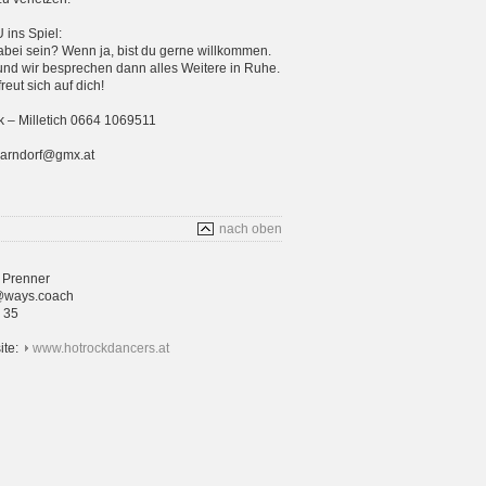
ins Spiel:
bei sein? Wenn ja, bist du gerne willkommen.
und wir besprechen dann alles Weitere in Ruhe.
eut sich auf dich!
 – Milletich 0664 1069511
parndorf@gmx.at
nach oben
 Prenner
@ways.coach
4 35
ite:
www.hotrockdancers.at