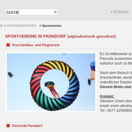
SITEMAP
NE & ORGANISATIONEN
Sportvereine
SPORTVEREINE IN PARNDORF (alphabetisch geordnet)
Drachenbau- und Flugverein
Es ist mittlerweile 
Freunde zusammenf
natürlich auch zu fl
Nach dem Besuch de
Drachenfeste, wurde
ordentlicher Drache
Diesem Motto sind 
Kontakt:
Obmann: Erwin Ab
email: erwin.abra
Tel.: 0677 6256688
Dartclub Parndorf