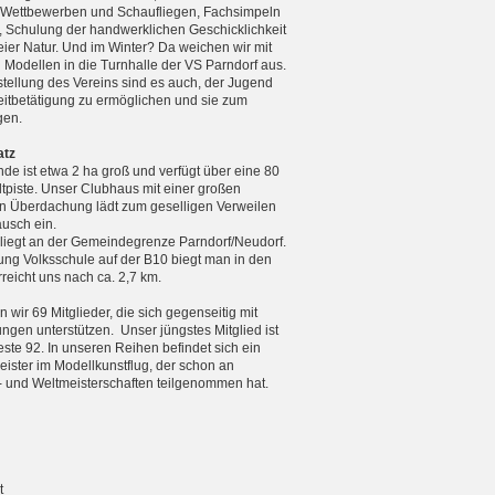
n Wettbewerben und Schaufliegen, Fachsimpeln
, Schulung der handwerklichen Geschicklichkeit
reier Natur. Und im Winter? Da weichen wir mit
n Modellen in die Turnhalle der VS Parndorf aus.
tellung des Vereins sind es auch, der Jugend
zeitbetätigung zu ermöglichen und sie zum
gen.
atz
de ist etwa 2 ha groß und verfügt über eine 80
tpiste. Unser Clubhaus mit einer großen
 Überdachung lädt zum geselligen Verweilen
usch ein.
 liegt an der Gemeindegrenze Parndorf/Neudorf.
ng Volksschule auf der B10 biegt man in den
eicht uns nach ca. 2,7 km.
 wir 69 Mitglieder, die sich gegenseitig mit
ungen unterstützen. Unser jüngstes Mitglied ist
teste 92. In unseren Reihen befindet sich ein
ister im Modellkunstflug, der schon an
 und Weltmeister­schaften teilgenommen hat.
t