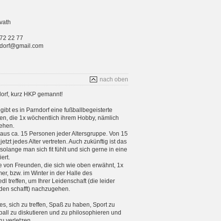
vath
 72 22 77
rndorf@gmail.com
nach oben
orf, kurz HKP gemannt!
gibt es in Parndorf eine fußballbegeisterte
n, die 1x wöchentlich ihrem Hobby, nämlich
ehen.
aus ca. 15 Personen jeder Altersgruppe. Von 15
etzt jedes Alter vertreten. Auch zukünftig ist das
 solange man sich fit fühlt und sich gerne in eine
ert.
e von Freunden, die sich wie oben erwähnt, 1x
, bzw. im Winter in der Halle des
 treffen, um Ihrer Leidenschaft (die leider
en schafft) nachzugehen.
 es, sich zu treffen, Spaß zu haben, Sport zu
ball zu diskutieren und zu philosophieren und
zu verletzen.