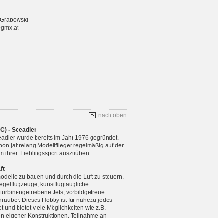
 Grabowski
@gmx.at
nach oben
C) - Seeadler
adler wurde bereits im Jahr 1976 gegründet.
chon jahrelang Modellflieger regelmäßig auf der
m ihren Lieblingssport auszuüben.
ft
modelle zu bauen und durch die Luft zu steuern.
gelflugzeuge, kunstflugtaugliche
 turbinengetriebene Jets, vorbildgetreue
rauber. Dieses Hobby ist für nahezu jedes
 und bietet viele Möglichkeiten wie z.B.
n eigener Konstruktionen, Teilnahme an