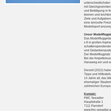
unterschiedlichste
mit Gleichgesinnten
und Betätigung in f
kleinen und leichte
Ziele und Aufgabens
eine sinnvolle Frei
Modellsport anzure
Unser Modellflugpl
Das Modellfluggelän
x 8 m großen Asphal
schattenspendenden
und Gedankenausta
Der Modellflugplatz
Bei der Ampelkreuzu
Hanaweg ein und err
Derzeit (2022) haben
Tipps und Hilfestell
14 Jahre alt, das äl
ehemaliger Staatsme
zahlreichen Europa-
Kontakt:
FMC Seeadler
Hauptstraße 1
7111 Parndorf
www.fmc-seeadler.a