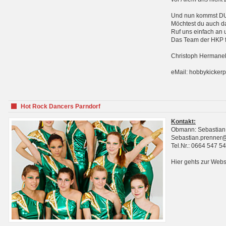
Und nun kommst DU 
Möchtest du auch da
Ruf uns einfach an 
Das Team der HKP fr
Christoph Hermanek
eMail: hobbykicker
Hot Rock Dancers Parndorf
Kontakt:
Obmann: Sebastian
Sebastian.prenner
Tel.Nr.: 0664 547 5
Hier gehts zur Webs