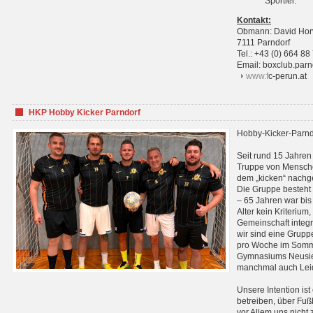
Sportler.
Kontakt:
Obmann: David Hor
7111 Parndorf
Tel.: +43 (0) 664 88
Email: boxclub.pa
www.f
c-perun.at
HKP Hobby Kicker Parndorf
Hobby-Kicker-Parnd
Seit rund 15 Jahren 
Truppe von Mensche
dem „kicken“ nachg
Die Gruppe besteht 
– 65 Jahren war bis j
Alter kein Kriterium,
Gemeinschaft integri
wir sind eine Grupp
pro Woche im Sommer
Gymnasiums Neusiedl
manchmal auch Leid
Unsere Intention ist
betreiben, über Fuß
vor Allem uns nicht 