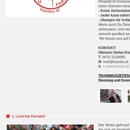
Respekt ist Voraus
seine Grenzen hera
- Keine Vorkenntnis
- Jeder kann sofort
- Übungen für Anfä
Wenn auch Du Deine
verbessern, und meh
sinnvoll sportlich 
Wir freuen uns auf 
KONTAKT:
Obmann Stefan Ra
T
: 0676 3228085
M
: mail@kazoku.at
S
:
www.kazoku.at
TRAININGSZEITEN
Dienstag und Donne
1. Laufclub Parndorf
Der Verein geht auf
die sich ab Septem