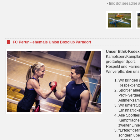
fmc dot seeadler 
FC Perun - ehemals Union Boxclub Parndorf
Unser Ethik-Kodex
Kampfsport/Kampfkuns
großartiger Sport.
Respekt und Fairnes
Wir verpflichten un
Wir bringen 
Respekt ent
Sportler all
Profi- verdi
Aufmerksamk
Wir unterstü
Ernsthaftigk
Alle Sportle
Kampffläche 
zweiter Lini
"
Erfolg
" def
sondern über