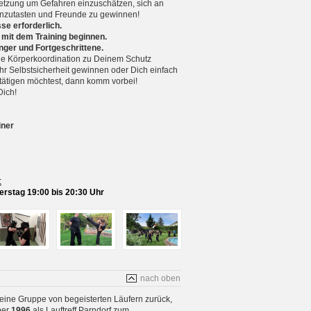
setzung um Gefahren einzuschätzen, sich an
nzutasten und Freunde zu gewinnen!
se erforderlich.
 mit dem Training beginnen.
nger und Fortgeschrittene.
 Körperkoordination zu Deinem Schutz
r Selbstsicherheit gewinnen oder Dich einfach
betätigen möchtest, dann komm vorbei!
Dich!
iner
:
rstag 19:00 bis 20:30 Uhr
nach oben
 eine Gruppe von begeisterten Läufern zurück,
ber
1996
als Lauftreff Parndorf zum