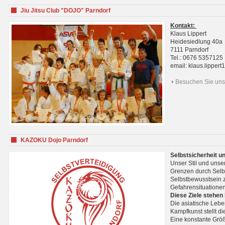
Jiu Jitsu Club "DOJO" Parndorf
Kontakt:
Klaus Lippert
Heidesiedlung 40a
7111 Parndorf
Tel.: 0676 5357125
email: klaus.lippe
Besuchen Sie uns 
KAZOKU Dojo Parndorf
Selbstsicherheit u
Unser Stil und unse
Grenzen durch Selb
Selbstbewusstsein z
Gefahrensituationen
Diese Ziele stehen
Die asiatische Lebe
Kampfkunst stellt 
Eine konstante Größ