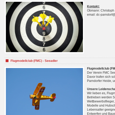
Kontakt:
Obmann: Christoph
email: dc-parndorf
Flugmodellclub (FMC) - Seeadler
Flugmodellclub (FM
Der Verein FMC See
Davor trafen sich s
Parndorfer Heide, u
Unsere Leidenscha
Wir lieben es, Flug
Betrieben werden Se
Wettbewerbsflieger,
Modelle und Hubsch
Lebensalter geeignet
Entwerfen und Baue