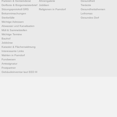
Parteien & Gemeinderat
Ahnengalerie
Gesundheit
Dorfbote & Bürgermeisterbrief
Jubiläen
Tierärzte
Sitzungsprotokoll GRS
Religionen in Parndorf
Gesundheitsthemen
Bekanntmachungen
Leihomas
Sterbefälle
Gesundes Dorf
Wichtige Adressen
Abwasser und Kanalisation
Müll & Sammelstellen
Wichtige Termine
Bauhof
Jobbörse
Kataster & Flächenwidmung
Interessante Links
Wahlen in Parndorf
Fundwesen
Amtssignatur
Postpartner
Gebäudeinventar laut EED III