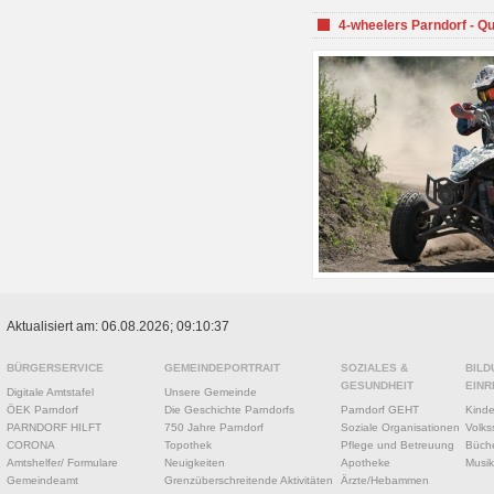
4-wheelers Parndorf - Q
Aktualisiert am: 06.08.2026; 09:10:37
BÜRGERSERVICE
GEMEINDEPORTRAIT
SOZIALES &
BILD
GESUNDHEIT
EINR
Digitale Amtstafel
Unsere Gemeinde
ÖEK Parndorf
Die Geschichte Parndorfs
Parndorf GEHT
Kinde
PARNDORF HILFT
750 Jahre Parndorf
Soziale Organisationen
Volks
CORONA
Topothek
Pflege und Betreuung
Büche
Amtshelfer/ Formulare
Neuigkeiten
Apotheke
Musik
Gemeindeamt
Grenzüberschreitende Aktivitäten
Ärzte/Hebammen