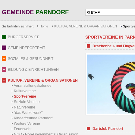
GEMEINDE
PARNDORF
Sie befinden sich hier:
Home
KULTUR, VEREINE & ORGANISATIONEN
Sportve
SPORTVEREINE IN PARND
BÜRGERSERVICE
Drachenbau- und Flugve
GEMEINDEPORTRAIT
SOZIALES & GESUNDHEIT
BILDUNG & EINRICHTUNGEN
KULTUR, VEREINE & ORGANISATIONEN
Veranstaltungskalender
Kulturvereine
Sportvereine
Soziale Vereine
Naturvereine
"das Wurzelwerk"
Kinderfreunde Parndorf
Weitere Vereine
Dartclub Parndorf
Feuerwehr
NGO - Non-Governmental Organisation