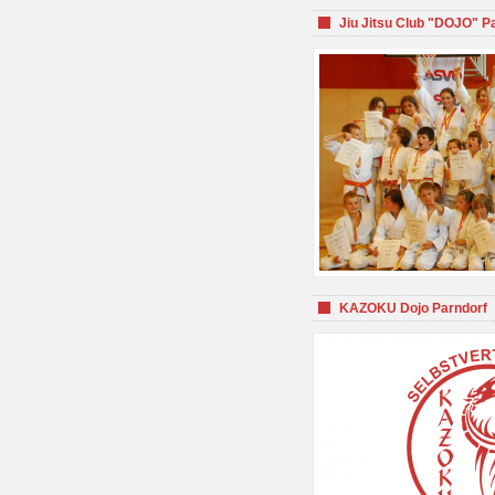
Jiu Jitsu Club "DOJO" P
KAZOKU Dojo Parndorf