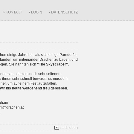
KONTAKT
LOGIN
DATENSCHUTZ
schon einige Jahre her, als sich einige Parndorfer
anden, um miteinander Drachen zu bauen, und
iegen. Sie nannten sich
"The Skyscraper"
.
r ersten, damals noch sehr seltenen
 ihnen sehr schnell bewusst, es muss ein
 her, um auf einem Fest aufzufallen.
wir bis heute weitgehend treu geblieben.
raham
ham@drachen.at
1
nach oben