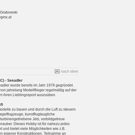
 Grabowski
@gmx.at
nach oben
C) - Seeadler
adler wurde bereits im Jahr 1976 gegründet.
chon jahrelang Modellflieger regelmäßig auf der
m ihren Lieblingssport auszuüben.
ft
modelle zu bauen und durch die Luft zu steuern.
gelflugzeuge, kunstflugtaugliche
 turbinengetriebene Jets, vorbildgetreue
rauber. Dieses Hobby ist für nahezu jedes
 und bietet viele Möglichkeiten wie z.B.
n eigener Konstruktionen, Teilnahme an