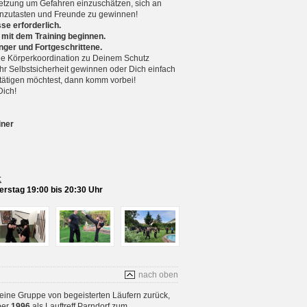
setzung um Gefahren einzuschätzen, sich an
nzutasten und Freunde zu gewinnen!
se erforderlich.
 mit dem Training beginnen.
nger und Fortgeschrittene.
 Körperkoordination zu Deinem Schutz
r Selbstsicherheit gewinnen oder Dich einfach
betätigen möchtest, dann komm vorbei!
Dich!
iner
:
rstag 19:00 bis 20:30 Uhr
nach oben
 eine Gruppe von begeisterten Läufern zurück,
ber
1996
als Lauftreff Parndorf zum