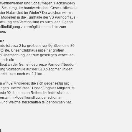
n Wettbewerben und Schaufliegen, Fachsimpeln
, Schulung der handwerklichen Geschicklichkeit
reier Natur. Und im Winter? Da weichen wir mit
n Modellen in die Turnhalle der VS Parndorf aus.
tellung des Vereins sind es auch, der Jugend
zeitbetätigung zu ermöglichen und sie zum
gen.
atz
de ist etwa 2 ha groß und verfügt über eine 80
tpiste. Unser Clubhaus mit einer großen
 Überdachung lädt zum geselligen Verweilen
usch ein.
 liegt an der Gemeindegrenze Parndorf/Neudorf.
ng Volksschule auf der B10 biegt man in den
eicht uns nach ca. 2,7 km.
 wir 69 Mitglieder, die sich gegenseitig mit
ungen unterstützen. Unser jüngstes Mitglied ist
teste 92. In unseren Reihen befindet sich ein
ister im Modellkunstflug, der schon an
 und Weltmeister­schaften teilgenommen hat.
t