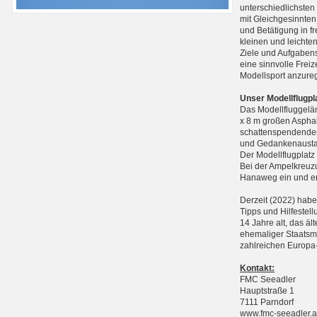
unterschiedlichste
mit Gleichgesinnten
und Betätigung in f
kleinen und leichte
Ziele und Aufgabens
eine sinnvolle Frei
Modellsport anzure
Unser Modellflugpl
Das Modellfluggelän
x 8 m großen Asphal
schattenspendenden
und Gedankenausta
Der Modellflugplatz
Bei der Ampelkreuzu
Hanaweg ein und err
Derzeit (2022) haben
Tipps und Hilfestell
14 Jahre alt, das äl
ehemaliger Staatsme
zahlreichen Europa-
Kontakt:
FMC Seeadler
Hauptstraße 1
7111 Parndorf
www.fmc-seeadler.a