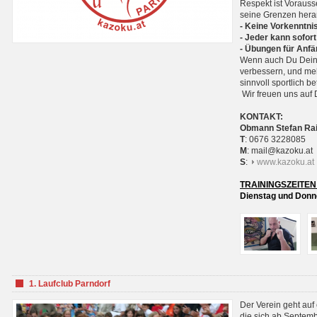
Respekt ist Voraus
seine Grenzen hera
- Keine Vorkenntnis
- Jeder kann sofort
- Übungen für Anfä
Wenn auch Du Deine
verbessern, und meh
sinnvoll sportlich 
Wir freuen uns auf 
KONTAKT:
Obmann Stefan Ra
T
: 0676 3228085
M
: mail@kazoku.at
S
:
www.kazoku.at
TRAININGSZEITEN
Dienstag und Donne
1. Laufclub Parndorf
Der Verein geht auf
die sich ab Septem