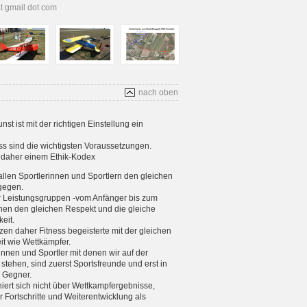
at gmail dot com
nach oben
t ist mit der richtigen Einstellung ein
s sind die wichtigsten Voraussetzungen.
s daher einem Ethik-Kodex
allen Sportlerinnen und Sportlern den gleichen
gegen.
er Leistungsgruppen -vom Anfänger bis zum
enen den gleichen Respekt und die gleiche
eit.
tzen daher Fitness begeisterte mit der gleichen
eit wie Wettkämpfer.
rinnen und Sportler mit denen wir auf der
stehen, sind zuerst Sportsfreunde und erst in
e Gegner.
iniert sich nicht über Wettkampfergebnisse,
 Fortschritte und Weiterentwicklung als