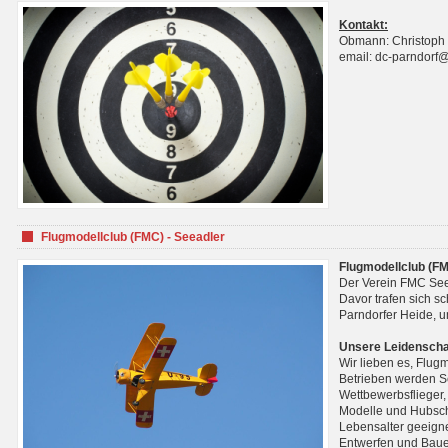
Kontakt:
Obmann: Christoph
email: dc-parndorf
Flugmodellclub (FMC) - Seeadler
Flugmodellclub (FM
Der Verein FMC See
Davor trafen sich s
Parndorfer Heide, u
Unsere Leidenscha
Wir lieben es, Flug
Betrieben werden Se
Wettbewerbsflieger,
Modelle und Hubsch
Lebensalter geeignet
Entwerfen und Baue