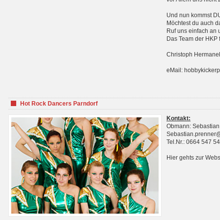
Und nun kommst DU 
Möchtest du auch da
Ruf uns einfach an 
Das Team der HKP fr
Christoph Hermanek
eMail: hobbykicker
Hot Rock Dancers Parndorf
Kontakt:
Obmann: Sebastian
Sebastian.prenner
Tel.Nr.: 0664 547 5
Hier gehts zur Webs