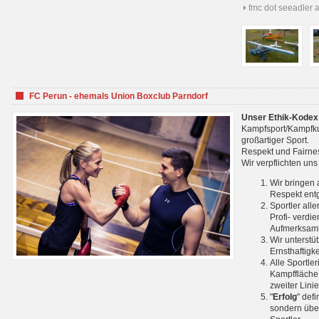
fmc dot seeadler 
FC Perun - ehemals Union Boxclub Parndorf
Unser Ethik-Kodex
Kampfsport/Kampfkuns
großartiger Sport.
Respekt und Fairnes
Wir verpflichten un
Wir bringen 
Respekt ent
Sportler all
Profi- verdi
Aufmerksamk
Wir unterstü
Ernsthaftigk
Alle Sportle
Kampffläche 
zweiter Lini
"
Erfolg
" def
sondern über