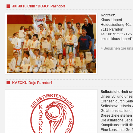
Jiu Jitsu Club "DOJO" Parndorf
Kontakt:
Klaus Lippert
Heidesiedlung 40a
7111 Parndorf
Tel.: 0676 5357125
email: klaus.lippe
Besuchen Sie uns 
KAZOKU Dojo Parndorf
Selbstsicherheit u
Unser Stil und unse
Grenzen durch Selb
Selbstbewusstsein z
Gefahrensituationen
Diese Ziele stehen
Die asiatische Lebe
Kampfkunst stellt 
Eine konstante Größ