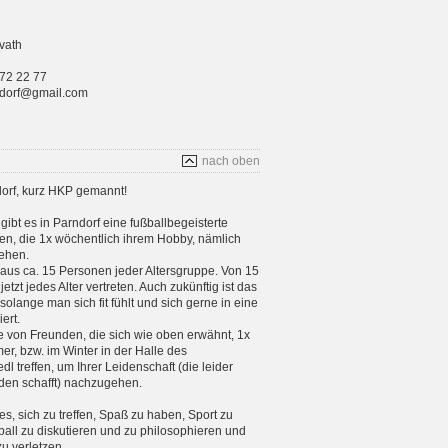
vath
 72 22 77
rndorf@gmail.com
nach oben
orf, kurz HKP gemannt!
gibt es in Parndorf eine fußballbegeisterte
n, die 1x wöchentlich ihrem Hobby, nämlich
ehen.
aus ca. 15 Personen jeder Altersgruppe. Von 15
etzt jedes Alter vertreten. Auch zukünftig ist das
 solange man sich fit fühlt und sich gerne in eine
ert.
e von Freunden, die sich wie oben erwähnt, 1x
, bzw. im Winter in der Halle des
 treffen, um Ihrer Leidenschaft (die leider
en schafft) nachzugehen.
 es, sich zu treffen, Spaß zu haben, Sport zu
ball zu diskutieren und zu philosophieren und
zu verletzen.