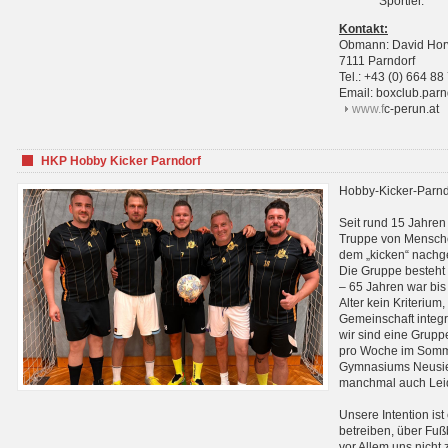
Sportler.
Kontakt:
Obmann: David Hor
7111 Parndorf
Tel.: +43 (0) 664 88
Email: boxclub.pa
www.f
c-perun.at
HKP Hobby Kicker Parndorf
Hobby-Kicker-Parnd
Seit rund 15 Jahren 
Truppe von Mensche
dem „kicken“ nachg
Die Gruppe besteht 
– 65 Jahren war bis j
Alter kein Kriterium,
Gemeinschaft integri
wir sind eine Grupp
pro Woche im Sommer
Gymnasiums Neusiedl
manchmal auch Leid
Unsere Intention ist
betreiben, über Fuß
vor Allem uns nicht 