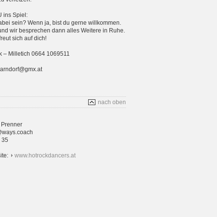
ins Spiel:
bei sein? Wenn ja, bist du gerne willkommen.
und wir besprechen dann alles Weitere in Ruhe.
eut sich auf dich!
 – Milletich 0664 1069511
parndorf@gmx.at
nach oben
 Prenner
@ways.coach
4 35
ite:
www.hotrockdancers.at