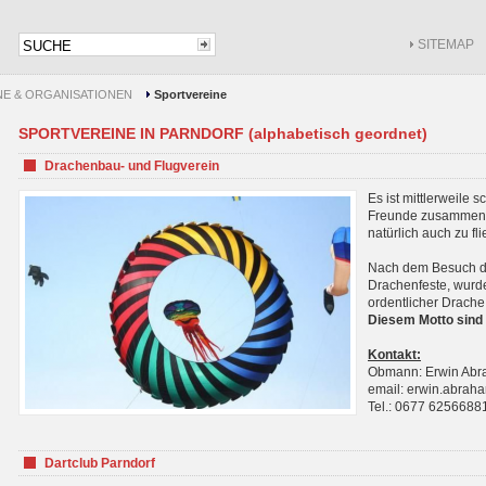
SITEMAP
NE & ORGANISATIONEN
Sportvereine
SPORTVEREINE IN PARNDORF (alphabetisch geordnet)
Drachenbau- und Flugverein
Es ist mittlerweile 
Freunde zusammenf
natürlich auch zu fl
Nach dem Besuch de
Drachenfeste, wurde
ordentlicher Drache
Diesem Motto sind 
Kontakt:
Obmann: Erwin Ab
email: erwin.abra
Tel.: 0677 6256688
Dartclub Parndorf