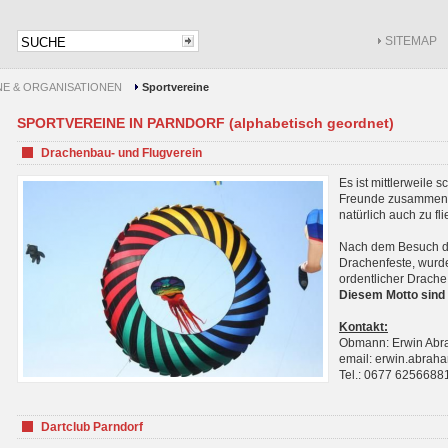
SITEMAP
NE & ORGANISATIONEN
Sportvereine
SPORTVEREINE IN PARNDORF (alphabetisch geordnet)
Drachenbau- und Flugverein
Es ist mittlerweile 
Freunde zusammenf
natürlich auch zu fl
Nach dem Besuch de
Drachenfeste, wurde
ordentlicher Drache
Diesem Motto sind 
Kontakt:
Obmann: Erwin Ab
email: erwin.abra
Tel.: 0677 6256688
Dartclub Parndorf