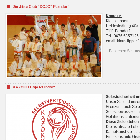
Jiu Jitsu Club "DOJO" Parndorf
Kontakt:
Klaus Lippert
Heidesiedlung 40a
7111 Parndorf
Tel.: 0676 5357125
email: klaus.lippe
Besuchen Sie uns 
KAZOKU Dojo Parndorf
Selbstsicherheit u
Unser Stil und unse
Grenzen durch Selb
Selbstbewusstsein z
Gefahrensituationen
Diese Ziele stehen
Die asiatische Lebe
Kampfkunst stellt 
Eine konstante Größ