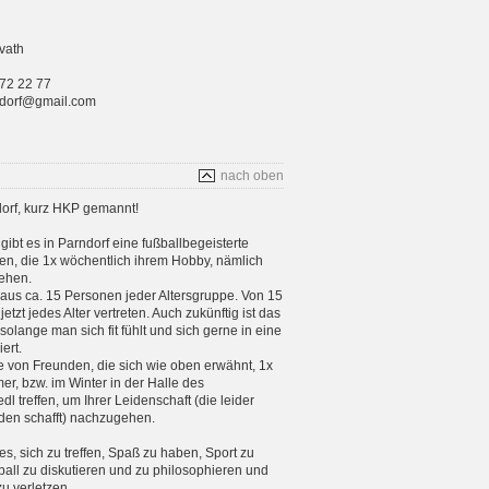
vath
 72 22 77
rndorf@gmail.com
nach oben
orf, kurz HKP gemannt!
gibt es in Parndorf eine fußballbegeisterte
n, die 1x wöchentlich ihrem Hobby, nämlich
ehen.
aus ca. 15 Personen jeder Altersgruppe. Von 15
etzt jedes Alter vertreten. Auch zukünftig ist das
 solange man sich fit fühlt und sich gerne in eine
ert.
e von Freunden, die sich wie oben erwähnt, 1x
, bzw. im Winter in der Halle des
 treffen, um Ihrer Leidenschaft (die leider
en schafft) nachzugehen.
 es, sich zu treffen, Spaß zu haben, Sport zu
ball zu diskutieren und zu philosophieren und
zu verletzen.