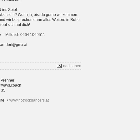
ins Spiel:
bei sein? Wenn ja, bist du gerne willkommen.
und wir besprechen dann alles Weitere in Ruhe.
eut sich auf dich!
 – Milletich 0664 1069511
parndorf@gmx.at
nach oben
 Prenner
@ways.coach
4 35
ite:
www.hotrockdancers.at