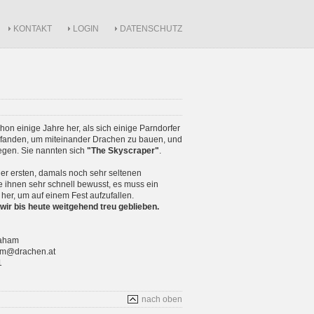
KONTAKT
LOGIN
DATENSCHUTZ
schon einige Jahre her, als sich einige Parndorfer
anden, um miteinander Drachen zu bauen, und
iegen. Sie nannten sich
"The Skyscraper"
.
r ersten, damals noch sehr seltenen
 ihnen sehr schnell bewusst, es muss ein
 her, um auf einem Fest aufzufallen.
wir bis heute weitgehend treu geblieben.
raham
ham@drachen.at
1
nach oben