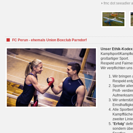
fmc dot seeadler 
FC Perun - ehemals Union Boxclub Parndorf
Unser Ethik-Kodex
Kampfsport/Kampfkuns
großartiger Sport.
Respekt und Fairnes
Wir verpflichten un
Wir bringen 
Respekt ent
Sportler all
Profi- verdi
Aufmerksamk
Wir unterstü
Ernsthaftigk
Alle Sportle
Kampffläche 
zweiter Lini
"
Erfolg
" def
sondern über