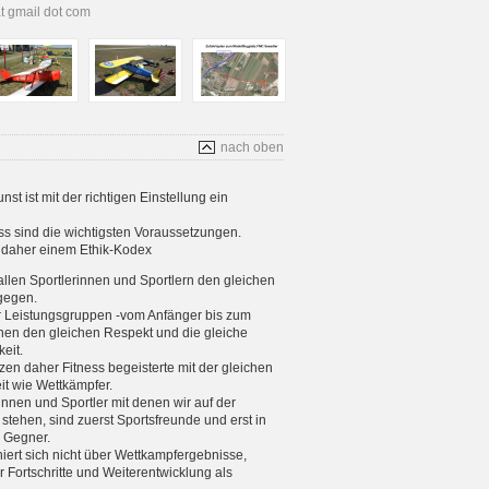
at gmail dot com
nach oben
t ist mit der richtigen Einstellung ein
s sind die wichtigsten Voraussetzungen.
s daher einem Ethik-Kodex
allen Sportlerinnen und Sportlern den gleichen
gegen.
er Leistungsgruppen -vom Anfänger bis zum
enen den gleichen Respekt und die gleiche
eit.
tzen daher Fitness begeisterte mit der gleichen
eit wie Wettkämpfer.
rinnen und Sportler mit denen wir auf der
stehen, sind zuerst Sportsfreunde und erst in
e Gegner.
iniert sich nicht über Wettkampfergebnisse,
 Fortschritte und Weiterentwicklung als