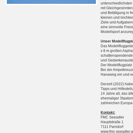
unterschiedlichste
mit Gleichgesinnten
und Betätigung in f
kleinen und leichte
Ziele und Aufgabens
eine sinnvolle Frei
Modellsport anzure
Unser Modellflugpl
Das Modellfluggelän
x 8 m großen Asphal
schattenspendenden
und Gedankenausta
Der Modellflugplatz
Bei der Ampelkreuzu
Hanaweg ein und err
Derzeit (2022) haben
Tipps und Hilfestell
14 Jahre alt, das äl
ehemaliger Staatsme
zahlreichen Europa-
Kontakt:
FMC Seeadler
Hauptstraße 1
7111 Parndorf
www.fmc-seeadler.a