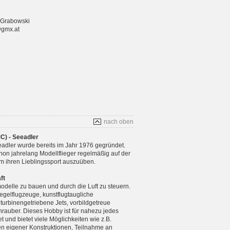
 Grabowski
@gmx.at
nach oben
C) - Seeadler
adler wurde bereits im Jahr 1976 gegründet.
chon jahrelang Modellflieger regelmäßig auf der
m ihren Lieblingssport auszuüben.
ft
modelle zu bauen und durch die Luft zu steuern.
gelflugzeuge, kunstflugtaugliche
 turbinengetriebene Jets, vorbildgetreue
rauber. Dieses Hobby ist für nahezu jedes
 und bietet viele Möglichkeiten wie z.B.
n eigener Konstruktionen, Teilnahme an