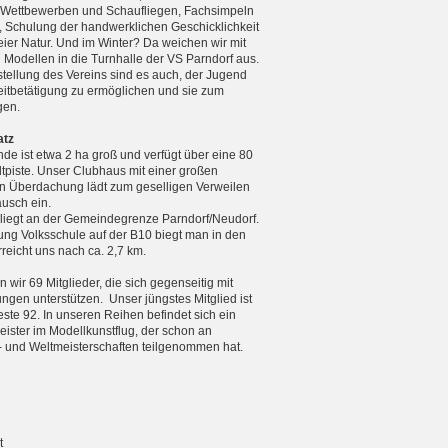
n Wettbewerben und Schaufliegen, Fachsimpeln
, Schulung der handwerklichen Geschicklichkeit
reier Natur. Und im Winter? Da weichen wir mit
n Modellen in die Turnhalle der VS Parndorf aus.
tellung des Vereins sind es auch, der Jugend
zeitbetätigung zu ermöglichen und sie zum
gen.
atz
de ist etwa 2 ha groß und verfügt über eine 80
tpiste. Unser Clubhaus mit einer großen
 Überdachung lädt zum geselligen Verweilen
usch ein.
 liegt an der Gemeindegrenze Parndorf/Neudorf.
ng Volksschule auf der B10 biegt man in den
eicht uns nach ca. 2,7 km.
 wir 69 Mitglieder, die sich gegenseitig mit
ungen unterstützen. Unser jüngstes Mitglied ist
teste 92. In unseren Reihen befindet sich ein
ister im Modellkunstflug, der schon an
 und Weltmeister­schaften teilgenommen hat.
t