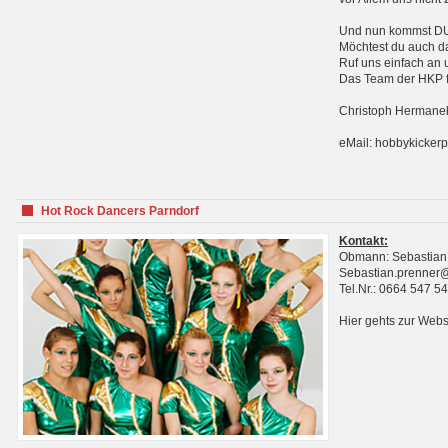
Und nun kommst DU 
Möchtest du auch da
Ruf uns einfach an 
Das Team der HKP fr
Christoph Hermanek
eMail: hobbykicker
Hot Rock Dancers Parndorf
Kontakt:
Obmann: Sebastian
Sebastian.prenner
Tel.Nr.: 0664 547 5
Hier gehts zur Webs