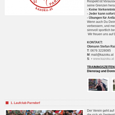
Respekt ist Voraus
seine Grenzen hera
- Keine Vorkenntnis
- Jeder kann sofort
- Übungen für Anfä
Wenn auch Du Deine
verbessern, und meh
sinnvoll sportlich 
Wir freuen uns auf 
KONTAKT:
Obmann Stefan Ra
T
: 0676 3228085
M
: mail@kazoku.at
S
:
www.kazoku.at
TRAININGSZEITEN
Dienstag und Donne
1. Laufclub Parndorf
Der Verein geht auf
die sich ab Septem