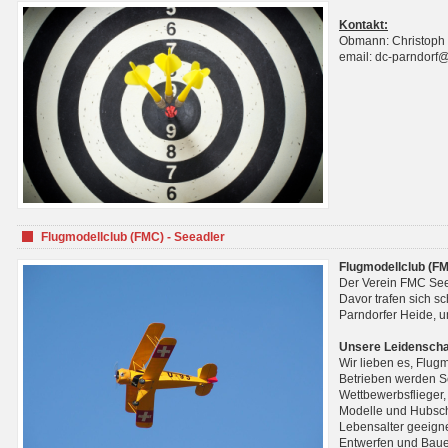
Kontakt:
Obmann: Christoph
email: dc-parndorf
Flugmodellclub (FMC) - Seeadler
Flugmodellclub (FM
Der Verein FMC See
Davor trafen sich s
Parndorfer Heide, u
Unsere Leidenscha
Wir lieben es, Flug
Betrieben werden Se
Wettbewerbsflieger,
Modelle und Hubsch
Lebensalter geeignet
Entwerfen und Baue