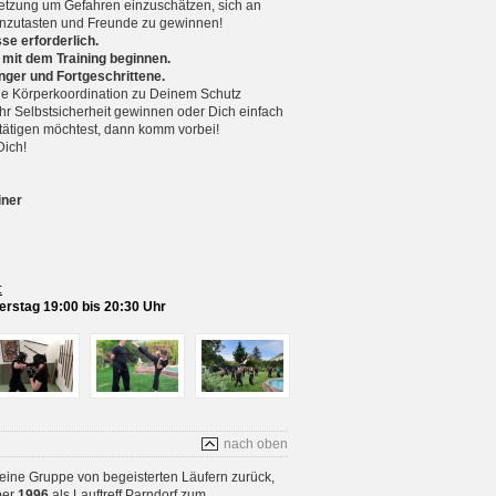
setzung um Gefahren einzuschätzen, sich an
nzutasten und Freunde zu gewinnen!
se erforderlich.
 mit dem Training beginnen.
nger und Fortgeschrittene.
 Körperkoordination zu Deinem Schutz
r Selbstsicherheit gewinnen oder Dich einfach
betätigen möchtest, dann komm vorbei!
Dich!
iner
:
rstag 19:00 bis 20:30 Uhr
nach oben
 eine Gruppe von begeisterten Läufern zurück,
ber
1996
als Lauftreff Parndorf zum