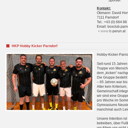
Sportler.
Kontakt:
Obmann: David Hor
7111 Parndorf
Tel.: +43 (0) 664 88
Email: boxclub.pa
www.f
c-perun.at
HKP Hobby Kicker Parndorf
Hobby-Kicker-Parnd
Seit rund 15 Jahren 
Truppe von Mensche
dem „kicken“ nachg
Die Gruppe besteht 
– 65 Jahren war bis j
Alter kein Kriterium,
Gemeinschaft integri
wir sind eine Grupp
pro Woche im Sommer
Gymnasiums Neusiedl
manchmal auch Leid
Unsere Intention ist
betreiben, über Fuß
vor Allem uns nicht 