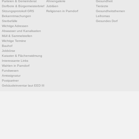
Parteien & Gemeinderat
Ahnengalerie
Gesundheit
Dorfbote & Bürgermeisterbrief
Jubiläen
Tierärzte
Sitzungsprotokoll GRS
Religionen in Parndorf
Gesundheitsthemen
Bekanntmachungen
Leihomas
Sterbefälle
Gesundes Dorf
Wichtige Adressen
Abwasser und Kanalisation
Müll & Sammelstellen
Wichtige Termine
Bauhof
Jobbörse
Kataster & Flächenwidmung
Interessante Links
Wahlen in Parndorf
Fundwesen
Amtssignatur
Postpartner
Gebäudeinventar laut EED III