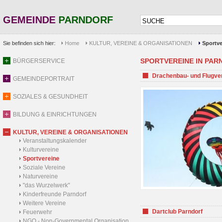
GEMEINDE
PARNDORF
Sie befinden sich hier:
Home
KULTUR, VEREINE & ORGANISATIONEN
Sportve
SPORTVEREINE IN PARND
BÜRGERSERVICE
Drachenbau- und Flugve
GEMEINDEPORTRAIT
SOZIALES & GESUNDHEIT
BILDUNG & EINRICHTUNGEN
KULTUR, VEREINE & ORGANISATIONEN
Veranstaltungskalender
Kulturvereine
Sportvereine
Soziale Vereine
Naturvereine
"das Wurzelwerk"
Kinderfreunde Parndorf
Weitere Vereine
Dartclub Parndorf
Feuerwehr
NGO - Non-Governmental Organisation