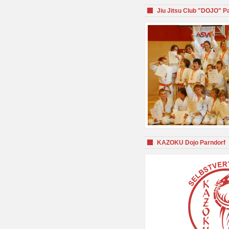
Jiu Jitsu Club "DOJO" P
KAZOKU Dojo Parndorf