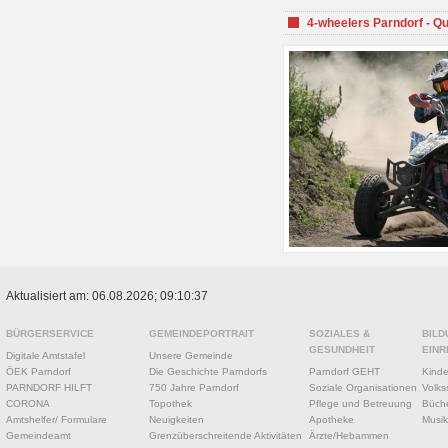
4-wheelers Parndorf - Q
Aktualisiert am: 06.08.2026; 09:10:37
BÜRGERSERVICE
GEMEINDEPORTRAIT
SOZIALES &
BILD
GESUNDHEIT
EINR
Digitale Amtstafel
Unsere Gemeinde
ÖEK Parndorf
Die Geschichte Parndorfs
Parndorf GEHT
Kinde
PARNDORF HILFT
750 Jahre Parndorf
Soziale Organisationen
Volks
CORONA
Topothek
Pflege und Betreuung
Büche
Amtshelfer/ Formulare
Neuigkeiten
Apotheke
Musik
Gemeindeamt
Grenzüberschreitende Aktivitäten
Ärzte/Hebammen