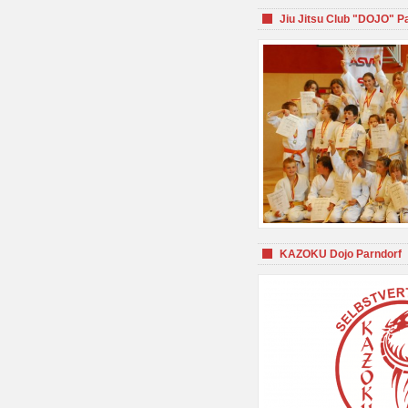
Jiu Jitsu Club "DOJO" P
KAZOKU Dojo Parndorf