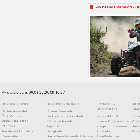
4-wheelers Parndorf - Q
Aktualisiert am: 06.08.2026; 09:10:37
BÜRGERSERVICE
GEMEINDEPORTRAIT
SOZIALES &
BILD
GESUNDHEIT
EINR
Digitale Amtstafel
Unsere Gemeinde
ÖEK Parndorf
Die Geschichte Parndorfs
Parndorf GEHT
Kinde
PARNDORF HILFT
750 Jahre Parndorf
Soziale Organisationen
Volks
CORONA
Topothek
Pflege und Betreuung
Büche
Amtshelfer/ Formulare
Neuigkeiten
Apotheke
Musik
Gemeindeamt
Grenzüberschreitende Aktivitäten
Ärzte/Hebammen