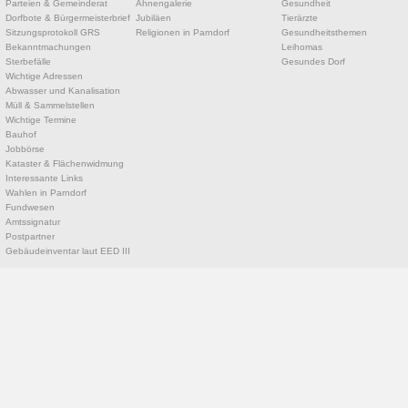
Parteien & Gemeinderat
Ahnengalerie
Gesundheit
Dorfbote & Bürgermeisterbrief
Jubiläen
Tierärzte
Sitzungsprotokoll GRS
Religionen in Parndorf
Gesundheitsthemen
Bekanntmachungen
Leihomas
Sterbefälle
Gesundes Dorf
Wichtige Adressen
Abwasser und Kanalisation
Müll & Sammelstellen
Wichtige Termine
Bauhof
Jobbörse
Kataster & Flächenwidmung
Interessante Links
Wahlen in Parndorf
Fundwesen
Amtssignatur
Postpartner
Gebäudeinventar laut EED III