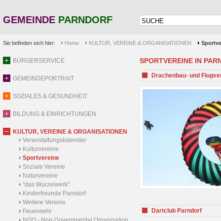
GEMEINDE
PARNDORF
Sie befinden sich hier:
Home
KULTUR, VEREINE & ORGANISATIONEN
Sportve
SPORTVEREINE IN PARND
BÜRGERSERVICE
Drachenbau- und Flugve
GEMEINDEPORTRAIT
SOZIALES & GESUNDHEIT
BILDUNG & EINRICHTUNGEN
KULTUR, VEREINE & ORGANISATIONEN
Veranstaltungskalender
Kulturvereine
Sportvereine
Soziale Vereine
Naturvereine
"das Wurzelwerk"
Kinderfreunde Parndorf
Weitere Vereine
Dartclub Parndorf
Feuerwehr
NGO - Non-Governmental Organisation