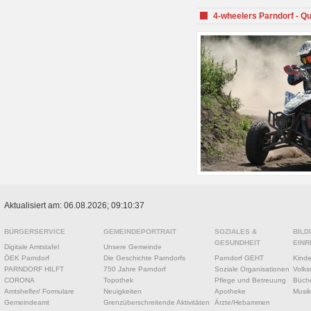
4-wheelers Parndorf - Q
Aktualisiert am: 06.08.2026; 09:10:37
BÜRGERSERVICE
GEMEINDEPORTRAIT
SOZIALES &
BILD
GESUNDHEIT
EINR
Digitale Amtstafel
Unsere Gemeinde
ÖEK Parndorf
Die Geschichte Parndorfs
Parndorf GEHT
Kinde
PARNDORF HILFT
750 Jahre Parndorf
Soziale Organisationen
Volks
CORONA
Topothek
Pflege und Betreuung
Büche
Amtshelfer/ Formulare
Neuigkeiten
Apotheke
Musik
Gemeindeamt
Grenzüberschreitende Aktivitäten
Ärzte/Hebammen