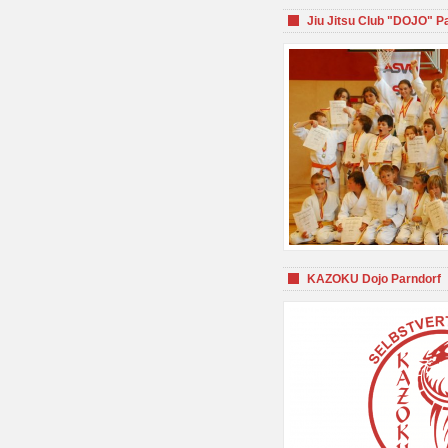
Jiu Jitsu Club "DOJO" P
KAZOKU Dojo Parndorf