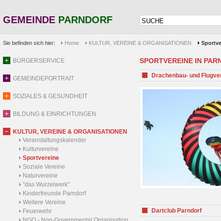
GEMEINDE
PARNDORF
Sie befinden sich hier:
Home
KULTUR, VEREINE & ORGANISATIONEN
Sportve
SPORTVEREINE IN PARND
BÜRGERSERVICE
Drachenbau- und Flugve
GEMEINDEPORTRAIT
SOZIALES & GESUNDHEIT
BILDUNG & EINRICHTUNGEN
KULTUR, VEREINE & ORGANISATIONEN
Veranstaltungskalender
Kulturvereine
Sportvereine
Soziale Vereine
Naturvereine
"das Wurzelwerk"
Kinderfreunde Parndorf
Weitere Vereine
Dartclub Parndorf
Feuerwehr
NGO - Non-Governmental Organisation