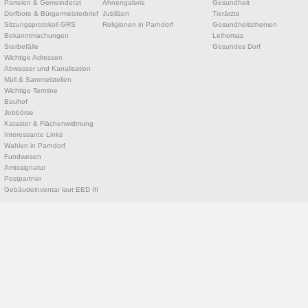
Parteien & Gemeinderat
Ahnengalerie
Gesundheit
Dorfbote & Bürgermeisterbrief
Jubiläen
Tierärzte
Sitzungsprotokoll GRS
Religionen in Parndorf
Gesundheitsthemen
Bekanntmachungen
Leihomas
Sterbefälle
Gesundes Dorf
Wichtige Adressen
Abwasser und Kanalisation
Müll & Sammelstellen
Wichtige Termine
Bauhof
Jobbörse
Kataster & Flächenwidmung
Interessante Links
Wahlen in Parndorf
Fundwesen
Amtssignatur
Postpartner
Gebäudeinventar laut EED III