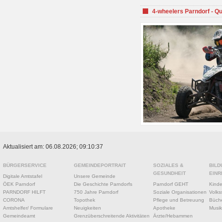
4-wheelers Parndorf - Q
Aktualisiert am: 06.08.2026; 09:10:37
BÜRGERSERVICE
GEMEINDEPORTRAIT
SOZIALES &
BILD
GESUNDHEIT
EINR
Digitale Amtstafel
Unsere Gemeinde
ÖEK Parndorf
Die Geschichte Parndorfs
Parndorf GEHT
Kinde
PARNDORF HILFT
750 Jahre Parndorf
Soziale Organisationen
Volks
CORONA
Topothek
Pflege und Betreuung
Büche
Amtshelfer/ Formulare
Neuigkeiten
Apotheke
Musik
Gemeindeamt
Grenzüberschreitende Aktivitäten
Ärzte/Hebammen