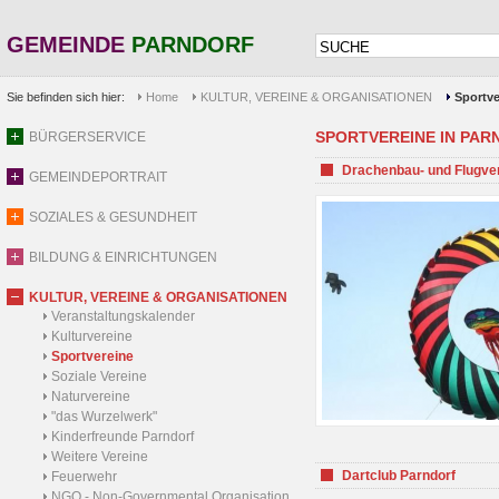
GEMEINDE
PARNDORF
Sie befinden sich hier:
Home
KULTUR, VEREINE & ORGANISATIONEN
Sportve
SPORTVEREINE IN PARND
BÜRGERSERVICE
Drachenbau- und Flugve
GEMEINDEPORTRAIT
SOZIALES & GESUNDHEIT
BILDUNG & EINRICHTUNGEN
KULTUR, VEREINE & ORGANISATIONEN
Veranstaltungskalender
Kulturvereine
Sportvereine
Soziale Vereine
Naturvereine
"das Wurzelwerk"
Kinderfreunde Parndorf
Weitere Vereine
Dartclub Parndorf
Feuerwehr
NGO - Non-Governmental Organisation