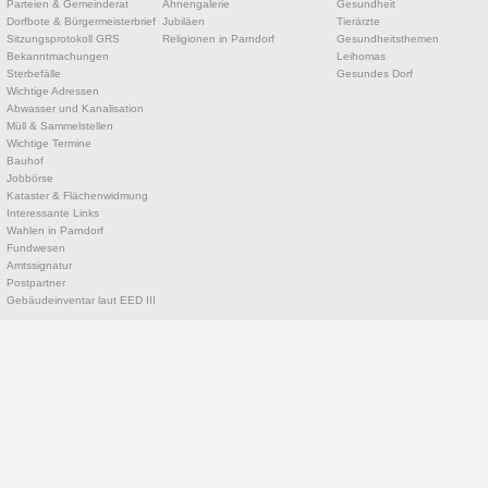
Parteien & Gemeinderat
Ahnengalerie
Gesundheit
Dorfbote & Bürgermeisterbrief
Jubiläen
Tierärzte
Sitzungsprotokoll GRS
Religionen in Parndorf
Gesundheitsthemen
Bekanntmachungen
Leihomas
Sterbefälle
Gesundes Dorf
Wichtige Adressen
Abwasser und Kanalisation
Müll & Sammelstellen
Wichtige Termine
Bauhof
Jobbörse
Kataster & Flächenwidmung
Interessante Links
Wahlen in Parndorf
Fundwesen
Amtssignatur
Postpartner
Gebäudeinventar laut EED III