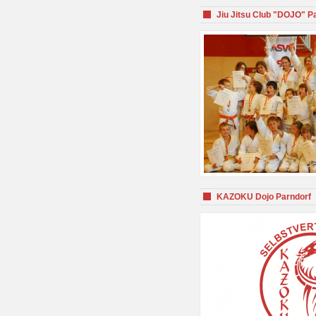
Jiu Jitsu Club "DOJO" P
KAZOKU Dojo Parndorf