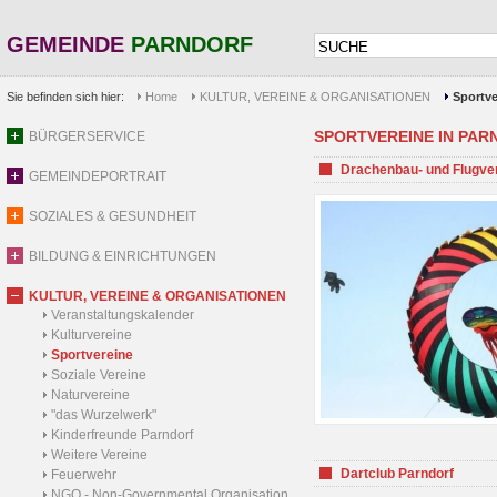
GEMEINDE
PARNDORF
Sie befinden sich hier:
Home
KULTUR, VEREINE & ORGANISATIONEN
Sportve
SPORTVEREINE IN PARND
BÜRGERSERVICE
Drachenbau- und Flugve
GEMEINDEPORTRAIT
SOZIALES & GESUNDHEIT
BILDUNG & EINRICHTUNGEN
KULTUR, VEREINE & ORGANISATIONEN
Veranstaltungskalender
Kulturvereine
Sportvereine
Soziale Vereine
Naturvereine
"das Wurzelwerk"
Kinderfreunde Parndorf
Weitere Vereine
Dartclub Parndorf
Feuerwehr
NGO - Non-Governmental Organisation