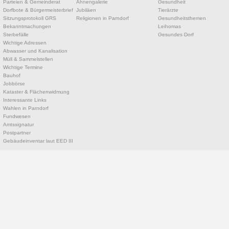
Parteien & Gemeinderat
Ahnengalerie
Gesundheit
Dorfbote & Bürgermeisterbrief
Jubiläen
Tierärzte
Sitzungsprotokoll GRS
Religionen in Parndorf
Gesundheitsthemen
Bekanntmachungen
Leihomas
Sterbefälle
Gesundes Dorf
Wichtige Adressen
Abwasser und Kanalisation
Müll & Sammelstellen
Wichtige Termine
Bauhof
Jobbörse
Kataster & Flächenwidmung
Interessante Links
Wahlen in Parndorf
Fundwesen
Amtssignatur
Postpartner
Gebäudeinventar laut EED III