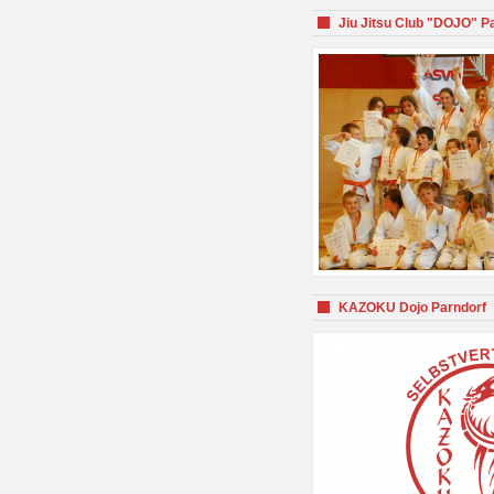
Jiu Jitsu Club "DOJO" P
KAZOKU Dojo Parndorf