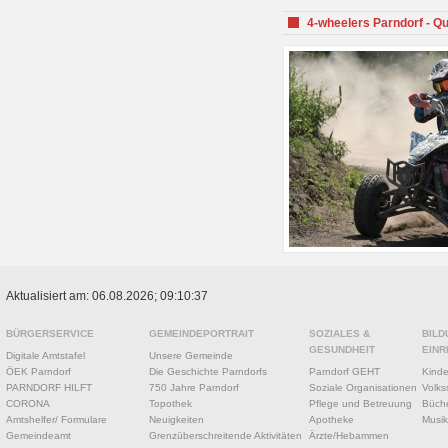
4-wheelers Parndorf - Q
Aktualisiert am: 06.08.2026; 09:10:37
BÜRGERSERVICE
GEMEINDEPORTRAIT
SOZIALES &
BILD
GESUNDHEIT
EINR
Digitale Amtstafel
Unsere Gemeinde
ÖEK Parndorf
Die Geschichte Parndorfs
Parndorf GEHT
Kinde
PARNDORF HILFT
750 Jahre Parndorf
Soziale Organisationen
Volks
CORONA
Topothek
Pflege und Betreuung
Büche
Amtshelfer/ Formulare
Neuigkeiten
Apotheke
Musik
Gemeindeamt
Grenzüberschreitende Aktivitäten
Ärzte/Hebammen