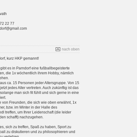
vath
 72 22 77
rndorf@gmail.com
nach oben
orf, kurz HKP gemannt!
gibt es in Parndorf eine fußballbegeisterte
n, die 1x wöchentlich ihrem Hobby, nämlich
ehen.
aus ca. 15 Personen jeder Altersgruppe. Von 15
etzt jedes Alter vertreten. Auch zukünftig ist das
 solange man sich fit fühlt und sich gerne in eine
ert.
e von Freunden, die sich wie oben erwähnt, 1x
, bzw. im Winter in der Halle des
 treffen, um Ihrer Leidenschaft (die leider
en schafft) nachzugehen.
 es, sich zu treffen, Spaß zu haben, Sport zu
ball zu diskutieren und zu philosophieren und
zu verletzen.