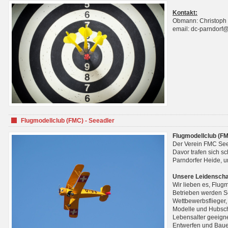
Kontakt:
Obmann: Christoph
email: dc-parndorf
Flugmodellclub (FMC) - Seeadler
Flugmodellclub (FM
Der Verein FMC See
Davor trafen sich s
Parndorfer Heide, u
Unsere Leidenscha
Wir lieben es, Flug
Betrieben werden Se
Wettbewerbsflieger,
Modelle und Hubsch
Lebensalter geeignet
Entwerfen und Baue