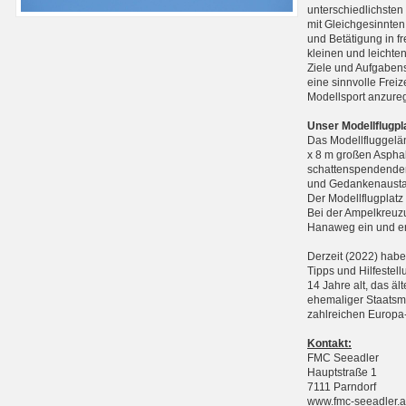
unterschiedlichste
mit Gleichgesinnten
und Betätigung in f
kleinen und leichte
Ziele und Aufgabens
eine sinnvolle Frei
Modellsport anzure
Unser Modellflugpl
Das Modellfluggelän
x 8 m großen Asphal
schattenspendenden
und Gedankenausta
Der Modellflugplatz
Bei der Ampelkreuzu
Hanaweg ein und err
Derzeit (2022) haben
Tipps und Hilfestell
14 Jahre alt, das äl
ehemaliger Staatsme
zahlreichen Europa-
Kontakt:
FMC Seeadler
Hauptstraße 1
7111 Parndorf
www.fmc-seeadler.a