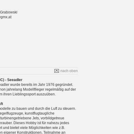
 Grabowski
@gmx.at
nach oben
C) - Seeadler
adler wurde bereits im Jahr 1976 gegründet.
chon jahrelang Modellflieger regelmäßig auf der
m ihren Lieblingssport auszuüben.
ft
modelle zu bauen und durch die Luft zu steuern.
gelflugzeuge, kunstflugtaugliche
 turbinengetriebene Jets, vorbildgetreue
rauber. Dieses Hobby ist für nahezu jedes
 und bietet viele Möglichkeiten wie z.B.
n eigener Konstruktionen, Teilnahme an