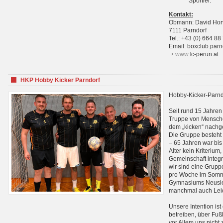
Sportler.
Kontakt:
Obmann: David Hor
7111 Parndorf
Tel.: +43 (0) 664 88
Email: boxclub.pa
www.f
c-perun.at
HKP Hobby Kicker Parndorf
Hobby-Kicker-Parnd
Seit rund 15 Jahren 
Truppe von Mensche
dem „kicken“ nachg
Die Gruppe besteht 
– 65 Jahren war bis j
Alter kein Kriterium,
Gemeinschaft integri
wir sind eine Grupp
pro Woche im Sommer
Gymnasiums Neusiedl
manchmal auch Leid
Unsere Intention ist
betreiben, über Fuß
vor Allem uns nicht 