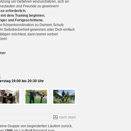
setzung um Gefahren einzuschätzen, sich an
nzutasten und Freunde zu gewinnen!
se erforderlich.
 mit dem Training beginnen.
nger und Fortgeschrittene.
 Körperkoordination zu Deinem Schutz
r Selbstsicherheit gewinnen oder Dich einfach
betätigen möchtest, dann komm vorbei!
Dich!
iner
:
rstag 19:00 bis 20:30 Uhr
nach oben
 eine Gruppe von begeisterten Läufern zurück,
ber
1996
als Lauftreff Parndorf zum