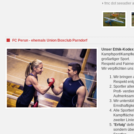
fmc dot seeadler 
FC Perun - ehemals Union Boxclub Parndorf
Unser Ethik-Kodex
Kampfsport/Kampfkuns
großartiger Sport.
Respekt und Fairnes
Wir verpflichten un
Wir bringen 
Respekt ent
Sportler all
Profi- verdi
Aufmerksamk
Wir unterstü
Ernsthaftigk
Alle Sportle
Kampffläche 
zweiter Lini
"
Erfolg
" def
sondern über