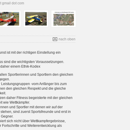
at gmail dot com
nach oben
t ist mit der richtigen Einstellung ein
s sind die wichtigsten Voraussetzungen.
s daher einem Ethik-Kodex
allen Sportlerinnen und Sportlern den gleichen
gegen.
er Leistungsgruppen -vom Anfänger bis zum
enen den gleichen Respekt und die gleiche
eit.
tzen daher Fitness begeisterte mit der gleichen
eit wie Wettkämpfer.
rinnen und Sportler mit denen wir auf der
stehen, sind zuerst Sportsfreunde und erst in
e Gegner.
iniert sich nicht über Wettkampfergebnisse,
 Fortschritte und Weiterentwicklung als