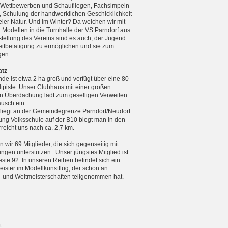
n Wettbewerben und Schaufliegen, Fachsimpeln
, Schulung der handwerklichen Geschicklichkeit
reier Natur. Und im Winter? Da weichen wir mit
n Modellen in die Turnhalle der VS Parndorf aus.
tellung des Vereins sind es auch, der Jugend
zeitbetätigung zu ermöglichen und sie zum
gen.
atz
de ist etwa 2 ha groß und verfügt über eine 80
tpiste. Unser Clubhaus mit einer großen
 Überdachung lädt zum geselligen Verweilen
usch ein.
 liegt an der Gemeindegrenze Parndorf/Neudorf.
ng Volksschule auf der B10 biegt man in den
eicht uns nach ca. 2,7 km.
 wir 69 Mitglieder, die sich gegenseitig mit
ungen unterstützen. Unser jüngstes Mitglied ist
teste 92. In unseren Reihen befindet sich ein
ister im Modellkunstflug, der schon an
 und Weltmeister­schaften teilgenommen hat.
t