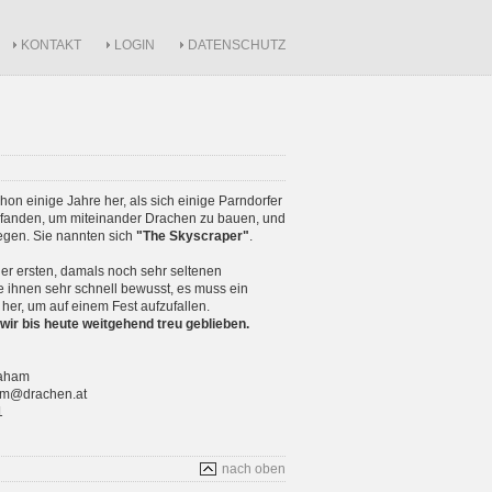
KONTAKT
LOGIN
DATENSCHUTZ
schon einige Jahre her, als sich einige Parndorfer
anden, um miteinander Drachen zu bauen, und
iegen. Sie nannten sich
"The Skyscraper"
.
r ersten, damals noch sehr seltenen
 ihnen sehr schnell bewusst, es muss ein
 her, um auf einem Fest aufzufallen.
wir bis heute weitgehend treu geblieben.
raham
ham@drachen.at
1
nach oben