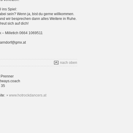
ins Spiel:
bei sein? Wenn ja, bist du gerne willkommen.
und wir besprechen dann alles Weitere in Ruhe.
eut sich auf dich!
 – Milletich 0664 1069511
parndorf@gmx.at
nach oben
 Prenner
@ways.coach
4 35
ite:
www.hotrockdancers.at