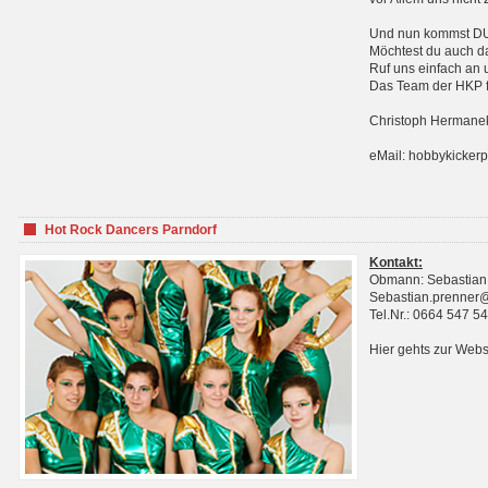
Und nun kommst DU 
Möchtest du auch da
Ruf uns einfach an 
Das Team der HKP fr
Christoph Hermanek
eMail: hobbykicker
Hot Rock Dancers Parndorf
Kontakt:
Obmann: Sebastian
Sebastian.prenner
Tel.Nr.: 0664 547 5
Hier gehts zur Webs