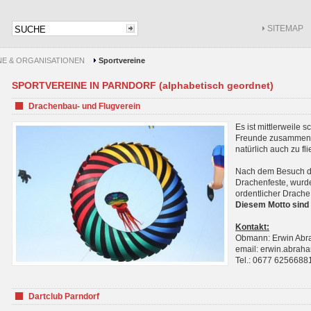
SITEMAP
NE & ORGANISATIONEN
Sportvereine
SPORTVEREINE IN PARNDORF (alphabetisch geordnet)
Drachenbau- und Flugverein
Es ist mittlerweile 
Freunde zusammenf
natürlich auch zu fl
Nach dem Besuch de
Drachenfeste, wurde
ordentlicher Drache
Diesem Motto sind 
Kontakt:
Obmann: Erwin Ab
email: erwin.abra
Tel.: 0677 6256688
Dartclub Parndorf