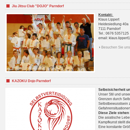
Jiu Jitsu Club "DOJO" Parndorf
Kontakt:
Klaus Lippert
Heidesiedlung 40a
7111 Parndorf
Tel.: 0676 5357125
email: klaus.lippe
Besuchen Sie uns 
KAZOKU Dojo Parndorf
Selbstsicherheit u
Unser Stil und unse
Grenzen durch Selb
Selbstbewusstsein z
Gefahrensituationen
Diese Ziele stehen
Die asiatische Lebe
Kampfkunst stellt 
Eine konstante Größ