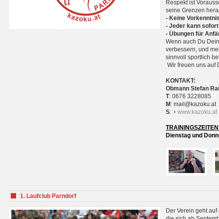
Respekt ist Voraus
seine Grenzen hera
- Keine Vorkenntnis
- Jeder kann sofort
- Übungen für Anfä
Wenn auch Du Deine
verbessern, und meh
sinnvoll sportlich 
Wir freuen uns auf 
KONTAKT:
Obmann Stefan Ra
T
: 0676 3228085
M
: mail@kazoku.at
S
:
www.kazoku.at
TRAININGSZEITEN
Dienstag und Donne
1. Laufclub Parndorf
Der Verein geht auf
die sich ab Septem