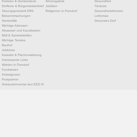
Parteien & Gemeinderat
Ahnengalerie
Gesundheit
Dorfbote & Bürgermeisterbrief
Jubiläen
Tierärzte
Sitzungsprotokoll GRS
Religionen in Parndorf
Gesundheitsthemen
Bekanntmachungen
Leihomas
Sterbefälle
Gesundes Dorf
Wichtige Adressen
Abwasser und Kanalisation
Müll & Sammelstellen
Wichtige Termine
Bauhof
Jobbörse
Kataster & Flächenwidmung
Interessante Links
Wahlen in Parndorf
Fundwesen
Amtssignatur
Postpartner
Gebäudeinventar laut EED III