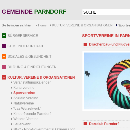
GEMEINDE
PARNDORF
Sie befinden sich hier:
Home
KULTUR, VEREINE & ORGANISATIONEN
Sportve
SPORTVEREINE IN PARND
BÜRGERSERVICE
Drachenbau- und Flugve
GEMEINDEPORTRAIT
SOZIALES & GESUNDHEIT
BILDUNG & EINRICHTUNGEN
KULTUR, VEREINE & ORGANISATIONEN
Veranstaltungskalender
Kulturvereine
Sportvereine
Soziale Vereine
Naturvereine
"das Wurzelwerk"
Kinderfreunde Parndorf
Weitere Vereine
Dartclub Parndorf
Feuerwehr
NGO - Non-Governmental Organisation