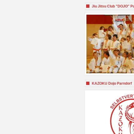
Jiu Jitsu Club "DOJO" P
KAZOKU Dojo Parndorf