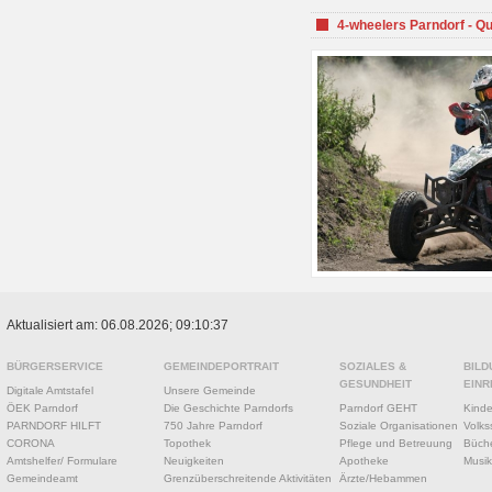
4-wheelers Parndorf - Q
Aktualisiert am: 06.08.2026; 09:10:37
BÜRGERSERVICE
GEMEINDEPORTRAIT
SOZIALES &
BILD
GESUNDHEIT
EINR
Digitale Amtstafel
Unsere Gemeinde
ÖEK Parndorf
Die Geschichte Parndorfs
Parndorf GEHT
Kinde
PARNDORF HILFT
750 Jahre Parndorf
Soziale Organisationen
Volks
CORONA
Topothek
Pflege und Betreuung
Büche
Amtshelfer/ Formulare
Neuigkeiten
Apotheke
Musik
Gemeindeamt
Grenzüberschreitende Aktivitäten
Ärzte/Hebammen