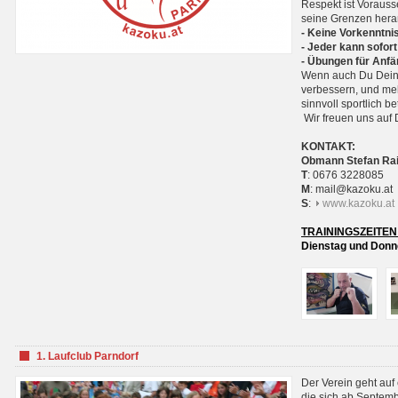
Respekt ist Voraus
seine Grenzen hera
- Keine Vorkenntnis
- Jeder kann sofort
- Übungen für Anfä
Wenn auch Du Deine
verbessern, und meh
sinnvoll sportlich 
Wir freuen uns auf 
KONTAKT:
Obmann Stefan Ra
T
: 0676 3228085
M
: mail@kazoku.at
S
:
www.kazoku.at
TRAININGSZEITEN
Dienstag und Donne
1. Laufclub Parndorf
Der Verein geht auf
die sich ab Septem