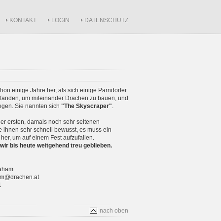
KONTAKT
LOGIN
DATENSCHUTZ
schon einige Jahre her, als sich einige Parndorfer
anden, um miteinander Drachen zu bauen, und
iegen. Sie nannten sich
"The Skyscraper"
.
r ersten, damals noch sehr seltenen
 ihnen sehr schnell bewusst, es muss ein
 her, um auf einem Fest aufzufallen.
wir bis heute weitgehend treu geblieben.
raham
ham@drachen.at
1
nach oben