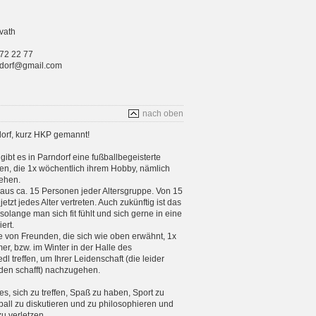
vath
 72 22 77
rndorf@gmail.com
nach oben
orf, kurz HKP gemannt!
gibt es in Parndorf eine fußballbegeisterte
n, die 1x wöchentlich ihrem Hobby, nämlich
ehen.
aus ca. 15 Personen jeder Altersgruppe. Von 15
etzt jedes Alter vertreten. Auch zukünftig ist das
 solange man sich fit fühlt und sich gerne in eine
ert.
e von Freunden, die sich wie oben erwähnt, 1x
, bzw. im Winter in der Halle des
 treffen, um Ihrer Leidenschaft (die leider
en schafft) nachzugehen.
 es, sich zu treffen, Spaß zu haben, Sport zu
ball zu diskutieren und zu philosophieren und
zu verletzen.