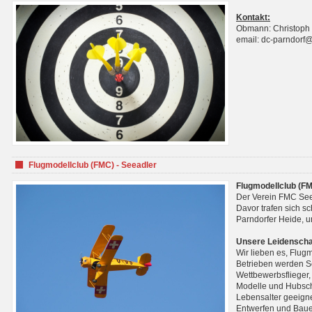
Kontakt:
Obmann: Christoph
email: dc-parndorf
Flugmodellclub (FMC) - Seeadler
Flugmodellclub (FM
Der Verein FMC See
Davor trafen sich s
Parndorfer Heide, u
Unsere Leidenscha
Wir lieben es, Flug
Betrieben werden Se
Wettbewerbsflieger,
Modelle und Hubsch
Lebensalter geeignet
Entwerfen und Baue