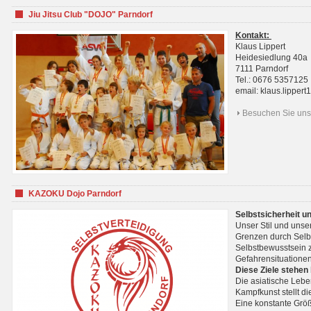
Jiu Jitsu Club "DOJO" Parndorf
Kontakt:
Klaus Lippert
Heidesiedlung 40a
7111 Parndorf
Tel.: 0676 5357125
email: klaus.lippe
Besuchen Sie uns 
KAZOKU Dojo Parndorf
Selbstsicherheit u
Unser Stil und unse
Grenzen durch Selb
Selbstbewusstsein z
Gefahrensituationen
Diese Ziele stehen
Die asiatische Lebe
Kampfkunst stellt 
Eine konstante Größ