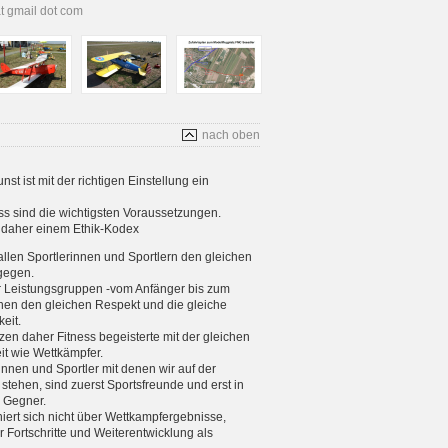
at gmail dot com
nach oben
t ist mit der richtigen Einstellung ein
s sind die wichtigsten Voraussetzungen.
s daher einem Ethik-Kodex
allen Sportlerinnen und Sportlern den gleichen
gegen.
er Leistungsgruppen -vom Anfänger bis zum
enen den gleichen Respekt und die gleiche
eit.
tzen daher Fitness begeisterte mit der gleichen
eit wie Wettkämpfer.
rinnen und Sportler mit denen wir auf der
stehen, sind zuerst Sportsfreunde und erst in
e Gegner.
iniert sich nicht über Wettkampfergebnisse,
 Fortschritte und Weiterentwicklung als