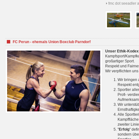
fmc dot seeadler 
FC Perun - ehemals Union Boxclub Parndorf
Unser Ethik-Kodex
Kampfsport/Kampfkuns
großartiger Sport.
Respekt und Fairnes
Wir verpflichten un
Wir bringen 
Respekt ent
Sportler all
Profi- verdi
Aufmerksamk
Wir unterstü
Ernsthaftigk
Alle Sportle
Kampffläche 
zweiter Lini
"
Erfolg
" def
sondern über