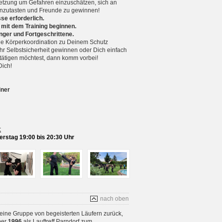
setzung um Gefahren einzuschätzen, sich an
nzutasten und Freunde zu gewinnen!
se erforderlich.
 mit dem Training beginnen.
nger und Fortgeschrittene.
 Körperkoordination zu Deinem Schutz
r Selbstsicherheit gewinnen oder Dich einfach
betätigen möchtest, dann komm vorbei!
Dich!
iner
:
rstag 19:00 bis 20:30 Uhr
nach oben
 eine Gruppe von begeisterten Läufern zurück,
ber
1996
als Lauftreff Parndorf zum