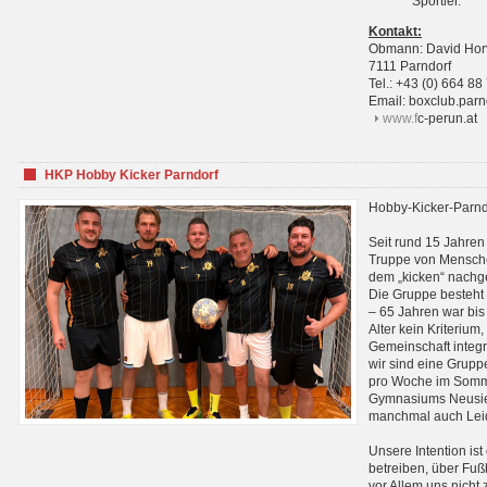
Sportler.
Kontakt:
Obmann: David Hor
7111 Parndorf
Tel.: +43 (0) 664 88
Email: boxclub.pa
www.f
c-perun.at
HKP Hobby Kicker Parndorf
Hobby-Kicker-Parnd
Seit rund 15 Jahren 
Truppe von Mensche
dem „kicken“ nachg
Die Gruppe besteht 
– 65 Jahren war bis j
Alter kein Kriterium,
Gemeinschaft integri
wir sind eine Grupp
pro Woche im Sommer
Gymnasiums Neusiedl
manchmal auch Leid
Unsere Intention ist
betreiben, über Fuß
vor Allem uns nicht 