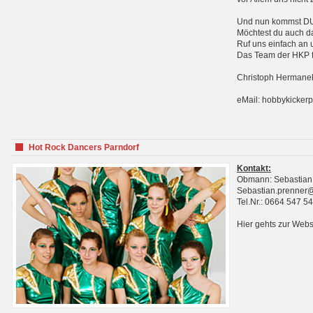
Und nun kommst DU 
Möchtest du auch da
Ruf uns einfach an 
Das Team der HKP fr
Christoph Hermanek
eMail: hobbykicker
Hot Rock Dancers Parndorf
Kontakt:
Obmann: Sebastian
Sebastian.prenner
Tel.Nr.: 0664 547 5
Hier gehts zur Webs