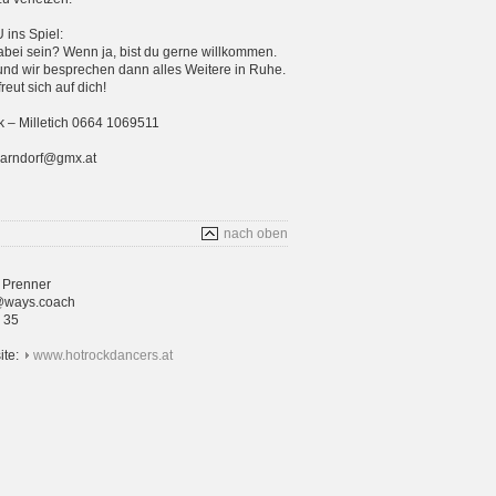
ins Spiel:
bei sein? Wenn ja, bist du gerne willkommen.
und wir besprechen dann alles Weitere in Ruhe.
eut sich auf dich!
 – Milletich 0664 1069511
parndorf@gmx.at
nach oben
 Prenner
@ways.coach
4 35
ite:
www.hotrockdancers.at