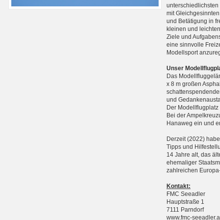
unterschiedlichste
mit Gleichgesinnten
und Betätigung in f
kleinen und leichte
Ziele und Aufgabens
eine sinnvolle Frei
Modellsport anzure
Unser Modellflugpl
Das Modellfluggelän
x 8 m großen Asphal
schattenspendenden
und Gedankenausta
Der Modellflugplatz
Bei der Ampelkreuzu
Hanaweg ein und err
Derzeit (2022) haben
Tipps und Hilfestell
14 Jahre alt, das äl
ehemaliger Staatsme
zahlreichen Europa-
Kontakt:
FMC Seeadler
Hauptstraße 1
7111 Parndorf
www.fmc-seeadler.a