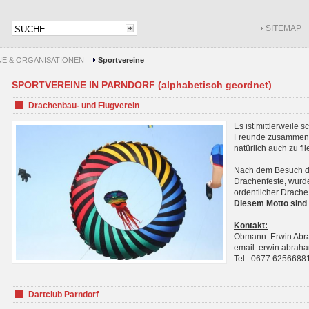
SITEMAP
NE & ORGANISATIONEN
Sportvereine
SPORTVEREINE IN PARNDORF (alphabetisch geordnet)
Drachenbau- und Flugverein
Es ist mittlerweile 
Freunde zusammenf
natürlich auch zu fl
Nach dem Besuch de
Drachenfeste, wurde
ordentlicher Drache
Diesem Motto sind 
Kontakt:
Obmann: Erwin Ab
email: erwin.abra
Tel.: 0677 6256688
Dartclub Parndorf