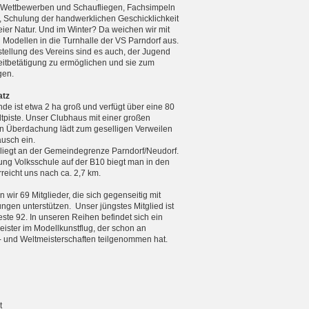
n Wettbewerben und Schaufliegen, Fachsimpeln
, Schulung der handwerklichen Geschicklichkeit
reier Natur. Und im Winter? Da weichen wir mit
n Modellen in die Turnhalle der VS Parndorf aus.
tellung des Vereins sind es auch, der Jugend
zeitbetätigung zu ermöglichen und sie zum
gen.
atz
de ist etwa 2 ha groß und verfügt über eine 80
tpiste. Unser Clubhaus mit einer großen
 Überdachung lädt zum geselligen Verweilen
usch ein.
 liegt an der Gemeindegrenze Parndorf/Neudorf.
ng Volksschule auf der B10 biegt man in den
eicht uns nach ca. 2,7 km.
 wir 69 Mitglieder, die sich gegenseitig mit
ungen unterstützen. Unser jüngstes Mitglied ist
teste 92. In unseren Reihen befindet sich ein
ister im Modellkunstflug, der schon an
 und Weltmeister­schaften teilgenommen hat.
t