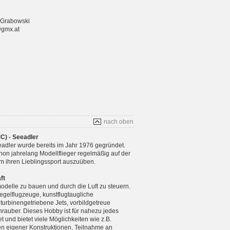
 Grabowski
@gmx.at
nach oben
C) - Seeadler
adler wurde bereits im Jahr 1976 gegründet.
chon jahrelang Modellflieger regelmäßig auf der
m ihren Lieblingssport auszuüben.
ft
modelle zu bauen und durch die Luft zu steuern.
gelflugzeuge, kunstflugtaugliche
 turbinengetriebene Jets, vorbildgetreue
rauber. Dieses Hobby ist für nahezu jedes
 und bietet viele Möglichkeiten wie z.B.
n eigener Konstruktionen, Teilnahme an