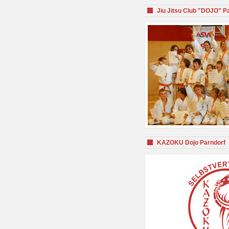
Jiu Jitsu Club "DOJO" P
KAZOKU Dojo Parndorf