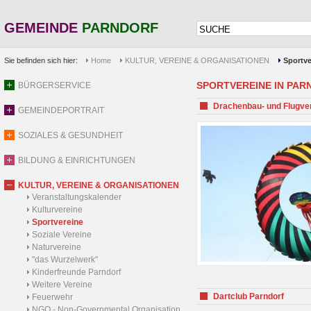
GEMEINDE
PARNDORF
Sie befinden sich hier:
Home
KULTUR, VEREINE & ORGANISATIONEN
Sportve
SPORTVEREINE IN PARND
BÜRGERSERVICE
Drachenbau- und Flugve
GEMEINDEPORTRAIT
SOZIALES & GESUNDHEIT
BILDUNG & EINRICHTUNGEN
KULTUR, VEREINE & ORGANISATIONEN
Veranstaltungskalender
Kulturvereine
Sportvereine
Soziale Vereine
Naturvereine
"das Wurzelwerk"
Kinderfreunde Parndorf
Weitere Vereine
Dartclub Parndorf
Feuerwehr
NGO - Non-Governmental Organisation