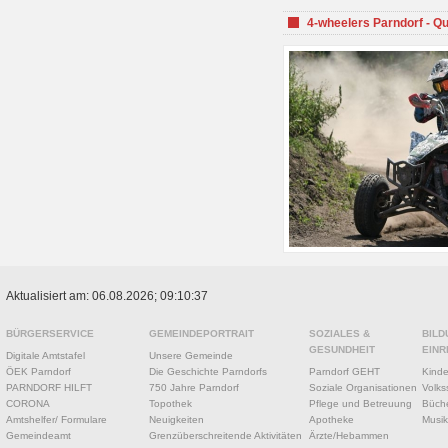
4-wheelers Parndorf - Q
Aktualisiert am: 06.08.2026; 09:10:37
BÜRGERSERVICE
GEMEINDEPORTRAIT
SOZIALES &
BILD
GESUNDHEIT
EINR
Digitale Amtstafel
Unsere Gemeinde
ÖEK Parndorf
Die Geschichte Parndorfs
Parndorf GEHT
Kinde
PARNDORF HILFT
750 Jahre Parndorf
Soziale Organisationen
Volks
CORONA
Topothek
Pflege und Betreuung
Büche
Amtshelfer/ Formulare
Neuigkeiten
Apotheke
Musik
Gemeindeamt
Grenzüberschreitende Aktivitäten
Ärzte/Hebammen