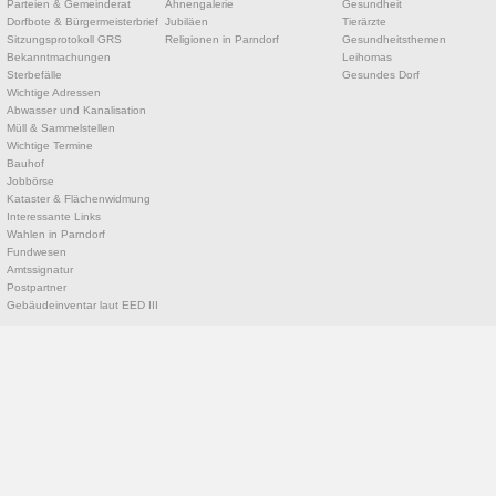
Parteien & Gemeinderat
Ahnengalerie
Gesundheit
Dorfbote & Bürgermeisterbrief
Jubiläen
Tierärzte
Sitzungsprotokoll GRS
Religionen in Parndorf
Gesundheitsthemen
Bekanntmachungen
Leihomas
Sterbefälle
Gesundes Dorf
Wichtige Adressen
Abwasser und Kanalisation
Müll & Sammelstellen
Wichtige Termine
Bauhof
Jobbörse
Kataster & Flächenwidmung
Interessante Links
Wahlen in Parndorf
Fundwesen
Amtssignatur
Postpartner
Gebäudeinventar laut EED III