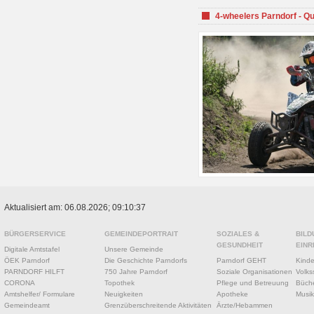
4-wheelers Parndorf - Q
Aktualisiert am: 06.08.2026; 09:10:37
BÜRGERSERVICE
GEMEINDEPORTRAIT
SOZIALES &
BILD
GESUNDHEIT
EINR
Digitale Amtstafel
Unsere Gemeinde
ÖEK Parndorf
Die Geschichte Parndorfs
Parndorf GEHT
Kinde
PARNDORF HILFT
750 Jahre Parndorf
Soziale Organisationen
Volks
CORONA
Topothek
Pflege und Betreuung
Büche
Amtshelfer/ Formulare
Neuigkeiten
Apotheke
Musik
Gemeindeamt
Grenzüberschreitende Aktivitäten
Ärzte/Hebammen