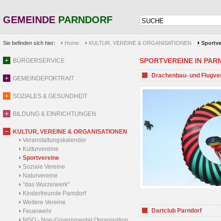
GEMEINDE
PARNDORF
Sie befinden sich hier:
Home
KULTUR, VEREINE & ORGANISATIONEN
Sportve
SPORTVEREINE IN PARND
BÜRGERSERVICE
Drachenbau- und Flugve
GEMEINDEPORTRAIT
SOZIALES & GESUNDHEIT
BILDUNG & EINRICHTUNGEN
KULTUR, VEREINE & ORGANISATIONEN
Veranstaltungskalender
Kulturvereine
Sportvereine
Soziale Vereine
Naturvereine
"das Wurzelwerk"
Kinderfreunde Parndorf
Weitere Vereine
Dartclub Parndorf
Feuerwehr
NGO - Non-Governmental Organisation