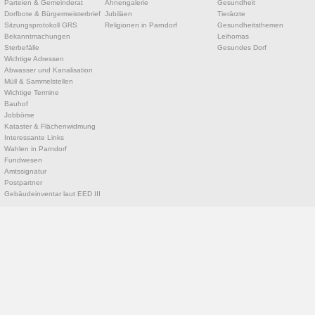
Parteien & Gemeinderat
Ahnengalerie
Gesundheit
Dorfbote & Bürgermeisterbrief
Jubiläen
Tierärzte
Sitzungsprotokoll GRS
Religionen in Parndorf
Gesundheitsthemen
Bekanntmachungen
Leihomas
Sterbefälle
Gesundes Dorf
Wichtige Adressen
Abwasser und Kanalisation
Müll & Sammelstellen
Wichtige Termine
Bauhof
Jobbörse
Kataster & Flächenwidmung
Interessante Links
Wahlen in Parndorf
Fundwesen
Amtssignatur
Postpartner
Gebäudeinventar laut EED III