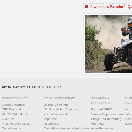
4-wheelers Parndorf - Q
Aktualisiert am: 06.08.2026; 09:10:37
BÜRGERSERVICE
GEMEINDEPORTRAIT
SOZIALES &
BILD
GESUNDHEIT
EINR
Digitale Amtstafel
Unsere Gemeinde
ÖEK Parndorf
Die Geschichte Parndorfs
Parndorf GEHT
Kinde
PARNDORF HILFT
750 Jahre Parndorf
Soziale Organisationen
Volks
CORONA
Topothek
Pflege und Betreuung
Büche
Amtshelfer/ Formulare
Neuigkeiten
Apotheke
Musik
Gemeindeamt
Grenzüberschreitende Aktivitäten
Ärzte/Hebammen