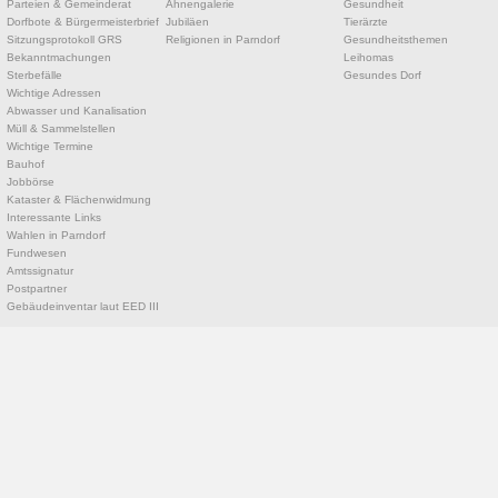
Parteien & Gemeinderat
Ahnengalerie
Gesundheit
Dorfbote & Bürgermeisterbrief
Jubiläen
Tierärzte
Sitzungsprotokoll GRS
Religionen in Parndorf
Gesundheitsthemen
Bekanntmachungen
Leihomas
Sterbefälle
Gesundes Dorf
Wichtige Adressen
Abwasser und Kanalisation
Müll & Sammelstellen
Wichtige Termine
Bauhof
Jobbörse
Kataster & Flächenwidmung
Interessante Links
Wahlen in Parndorf
Fundwesen
Amtssignatur
Postpartner
Gebäudeinventar laut EED III