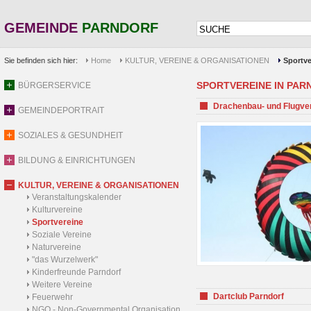
GEMEINDE
PARNDORF
Sie befinden sich hier:
Home
KULTUR, VEREINE & ORGANISATIONEN
Sportve
SPORTVEREINE IN PARND
BÜRGERSERVICE
Drachenbau- und Flugve
GEMEINDEPORTRAIT
SOZIALES & GESUNDHEIT
BILDUNG & EINRICHTUNGEN
KULTUR, VEREINE & ORGANISATIONEN
Veranstaltungskalender
Kulturvereine
Sportvereine
Soziale Vereine
Naturvereine
"das Wurzelwerk"
Kinderfreunde Parndorf
Weitere Vereine
Dartclub Parndorf
Feuerwehr
NGO - Non-Governmental Organisation