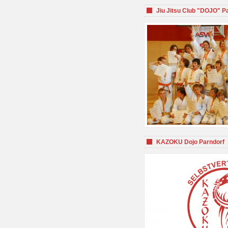
Jiu Jitsu Club "DOJO" P
KAZOKU Dojo Parndorf