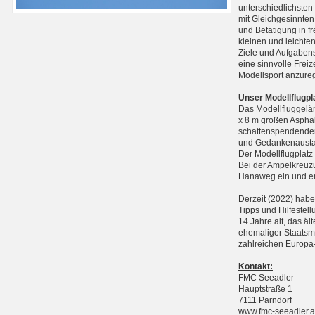
unterschiedlichste
mit Gleichgesinnten
und Betätigung in f
kleinen und leichte
Ziele und Aufgabens
eine sinnvolle Frei
Modellsport anzure
Unser Modellflugpl
Das Modellfluggelän
x 8 m großen Asphal
schattenspendenden
und Gedankenausta
Der Modellflugplatz
Bei der Ampelkreuzu
Hanaweg ein und err
Derzeit (2022) haben
Tipps und Hilfestell
14 Jahre alt, das äl
ehemaliger Staatsme
zahlreichen Europa-
Kontakt:
FMC Seeadler
Hauptstraße 1
7111 Parndorf
www.fmc-seeadler.a