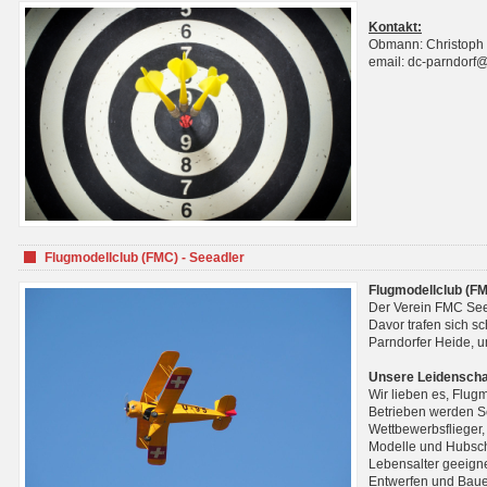
Kontakt:
Obmann: Christoph
email: dc-parndorf
Flugmodellclub (FMC) - Seeadler
Flugmodellclub (FM
Der Verein FMC See
Davor trafen sich s
Parndorfer Heide, u
Unsere Leidenscha
Wir lieben es, Flug
Betrieben werden Se
Wettbewerbsflieger,
Modelle und Hubsch
Lebensalter geeignet
Entwerfen und Baue