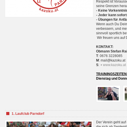
Respekt ist Voraus
seine Grenzen hera
- Keine Vorkenntnis
- Jeder kann sofort
- Übungen für Anfä
Wenn auch Du Deine
verbessern, und meh
sinnvoll sportlich 
Wir freuen uns auf 
KONTAKT:
Obmann Stefan Ra
T
: 0676 3228085
M
: mail@kazoku.at
S
:
www.kazoku.at
TRAININGSZEITEN
Dienstag und Donne
1. Laufclub Parndorf
Der Verein geht auf
die sich ab Septem