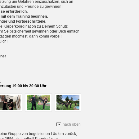
setzung um Gefahren einzuschätzen, sich an
nzutasten und Freunde zu gewinnen!
se erforderlich.
 mit dem Training beginnen.
nger und Fortgeschrittene.
 Körperkoordination zu Deinem Schutz
r Selbstsicherheit gewinnen oder Dich einfach
betätigen möchtest, dann komm vorbei!
Dich!
iner
:
rstag 19:00 bis 20:30 Uhr
nach oben
 eine Gruppe von begeisterten Läufern zurück,
ber
1996
als Lauftreff Parndorf zum