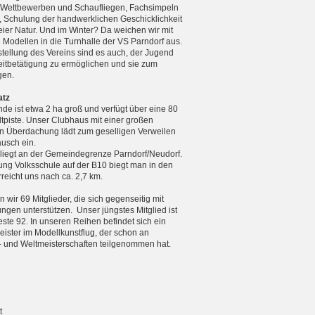
n Wettbewerben und Schaufliegen, Fachsimpeln
, Schulung der handwerklichen Geschicklichkeit
reier Natur. Und im Winter? Da weichen wir mit
n Modellen in die Turnhalle der VS Parndorf aus.
tellung des Vereins sind es auch, der Jugend
zeitbetätigung zu ermöglichen und sie zum
gen.
atz
de ist etwa 2 ha groß und verfügt über eine 80
tpiste. Unser Clubhaus mit einer großen
 Überdachung lädt zum geselligen Verweilen
usch ein.
 liegt an der Gemeindegrenze Parndorf/Neudorf.
ng Volksschule auf der B10 biegt man in den
eicht uns nach ca. 2,7 km.
 wir 69 Mitglieder, die sich gegenseitig mit
ungen unterstützen. Unser jüngstes Mitglied ist
teste 92. In unseren Reihen befindet sich ein
ister im Modellkunstflug, der schon an
 und Weltmeister­schaften teilgenommen hat.
t