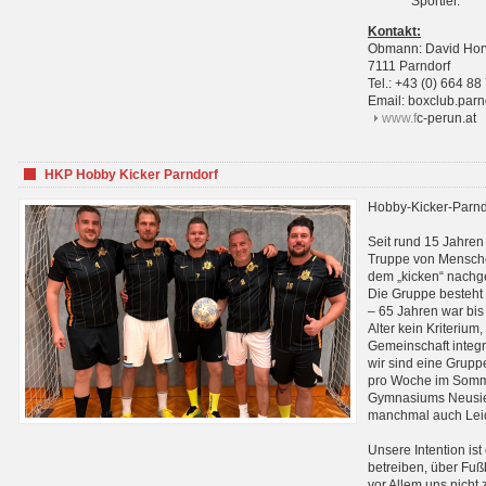
Sportler.
Kontakt:
Obmann: David Hor
7111 Parndorf
Tel.: +43 (0) 664 88
Email: boxclub.pa
www.f
c-perun.at
HKP Hobby Kicker Parndorf
Hobby-Kicker-Parnd
Seit rund 15 Jahren 
Truppe von Mensche
dem „kicken“ nachg
Die Gruppe besteht 
– 65 Jahren war bis j
Alter kein Kriterium,
Gemeinschaft integri
wir sind eine Grupp
pro Woche im Sommer
Gymnasiums Neusiedl
manchmal auch Leid
Unsere Intention ist
betreiben, über Fuß
vor Allem uns nicht 