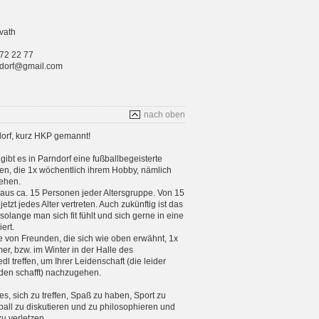
vath
 72 22 77
rndorf@gmail.com
nach oben
orf, kurz HKP gemannt!
gibt es in Parndorf eine fußballbegeisterte
n, die 1x wöchentlich ihrem Hobby, nämlich
ehen.
aus ca. 15 Personen jeder Altersgruppe. Von 15
etzt jedes Alter vertreten. Auch zukünftig ist das
 solange man sich fit fühlt und sich gerne in eine
ert.
e von Freunden, die sich wie oben erwähnt, 1x
, bzw. im Winter in der Halle des
 treffen, um Ihrer Leidenschaft (die leider
en schafft) nachzugehen.
 es, sich zu treffen, Spaß zu haben, Sport zu
ball zu diskutieren und zu philosophieren und
zu verletzen.