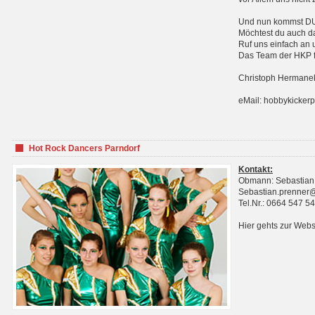
Und nun kommst DU 
Möchtest du auch da
Ruf uns einfach an 
Das Team der HKP fr
Christoph Hermanek
eMail: hobbykicker
Hot Rock Dancers Parndorf
Kontakt:
Obmann: Sebastian
Sebastian.prenner
Tel.Nr.: 0664 547 5
Hier gehts zur Webs