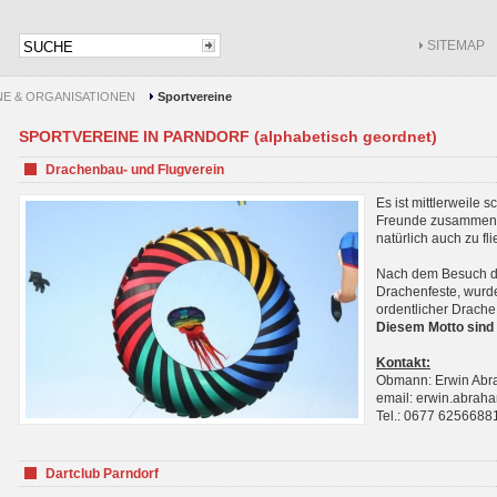
SITEMAP
NE & ORGANISATIONEN
Sportvereine
SPORTVEREINE IN PARNDORF (alphabetisch geordnet)
Drachenbau- und Flugverein
Es ist mittlerweile 
Freunde zusammenf
natürlich auch zu fl
Nach dem Besuch de
Drachenfeste, wurde
ordentlicher Drache
Diesem Motto sind 
Kontakt:
Obmann: Erwin Ab
email: erwin.abra
Tel.: 0677 6256688
Dartclub Parndorf