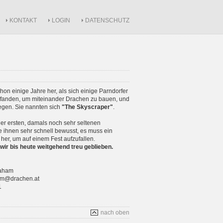
KONTAKT
LOGIN
DATENSCHUTZ
schon einige Jahre her, als sich einige Parndorfer
anden, um miteinander Drachen zu bauen, und
iegen. Sie nannten sich
"The Skyscraper"
.
r ersten, damals noch sehr seltenen
 ihnen sehr schnell bewusst, es muss ein
 her, um auf einem Fest aufzufallen.
wir bis heute weitgehend treu geblieben.
raham
ham@drachen.at
1
nach oben