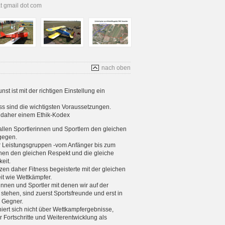
at gmail dot com
nach oben
t ist mit der richtigen Einstellung ein
s sind die wichtigsten Voraussetzungen.
s daher einem Ethik-Kodex
allen Sportlerinnen und Sportlern den gleichen
gegen.
er Leistungsgruppen -vom Anfänger bis zum
enen den gleichen Respekt und die gleiche
eit.
tzen daher Fitness begeisterte mit der gleichen
eit wie Wettkämpfer.
rinnen und Sportler mit denen wir auf der
stehen, sind zuerst Sportsfreunde und erst in
e Gegner.
iniert sich nicht über Wettkampfergebnisse,
 Fortschritte und Weiterentwicklung als