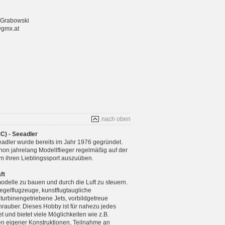
 Grabowski
@gmx.at
nach oben
C) - Seeadler
adler wurde bereits im Jahr 1976 gegründet.
chon jahrelang Modellflieger regelmäßig auf der
m ihren Lieblingssport auszuüben.
ft
modelle zu bauen und durch die Luft zu steuern.
gelflugzeuge, kunstflugtaugliche
 turbinengetriebene Jets, vorbildgetreue
rauber. Dieses Hobby ist für nahezu jedes
 und bietet viele Möglichkeiten wie z.B.
n eigener Konstruktionen, Teilnahme an