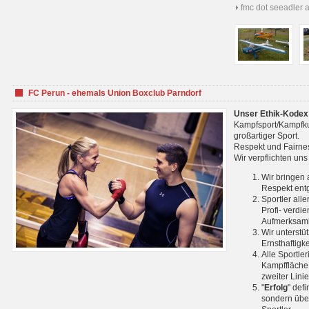
fmc dot seeadler 
FC Perun - ehemals Union Boxclub Parndorf
Unser Ethik-Kodex
Kampfsport/Kampfkuns
großartiger Sport.
Respekt und Fairnes
Wir verpflichten un
Wir bringen 
Respekt ent
Sportler all
Profi- verdi
Aufmerksamk
Wir unterstü
Ernsthaftigk
Alle Sportle
Kampffläche 
zweiter Lini
"
Erfolg
" def
sondern über