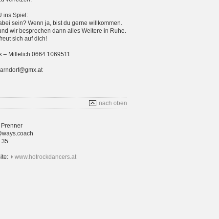
ins Spiel:
bei sein? Wenn ja, bist du gerne willkommen.
und wir besprechen dann alles Weitere in Ruhe.
eut sich auf dich!
 – Milletich 0664 1069511
parndorf@gmx.at
nach oben
 Prenner
@ways.coach
4 35
ite:
www.hotrockdancers.at