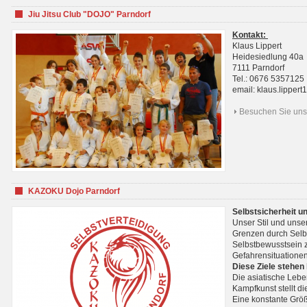
Jiu Jitsu Club "DOJO" Parndorf
Kontakt:
Klaus Lippert
Heidesiedlung 40a
7111 Parndorf
Tel.: 0676 5357125
email: klaus.lippe
Besuchen Sie uns 
KAZOKU Dojo Parndorf
Selbstsicherheit u
Unser Stil und unse
Grenzen durch Selb
Selbstbewusstsein z
Gefahrensituationen
Diese Ziele stehen
Die asiatische Lebe
Kampfkunst stellt 
Eine konstante Größ