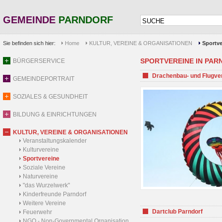
GEMEINDE
PARNDORF
Sie befinden sich hier:
Home
KULTUR, VEREINE & ORGANISATIONEN
Sportve
SPORTVEREINE IN PARND
BÜRGERSERVICE
Drachenbau- und Flugve
GEMEINDEPORTRAIT
SOZIALES & GESUNDHEIT
BILDUNG & EINRICHTUNGEN
KULTUR, VEREINE & ORGANISATIONEN
Veranstaltungskalender
Kulturvereine
Sportvereine
Soziale Vereine
Naturvereine
"das Wurzelwerk"
Kinderfreunde Parndorf
Weitere Vereine
Dartclub Parndorf
Feuerwehr
NGO - Non-Governmental Organisation