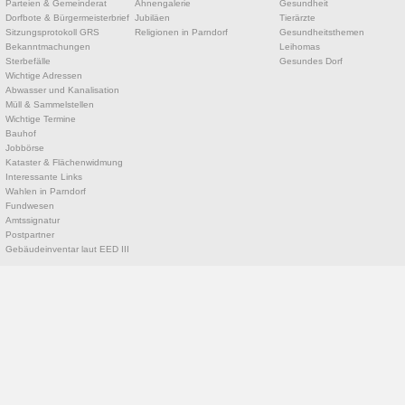
Parteien & Gemeinderat
Ahnengalerie
Gesundheit
Dorfbote & Bürgermeisterbrief
Jubiläen
Tierärzte
Sitzungsprotokoll GRS
Religionen in Parndorf
Gesundheitsthemen
Bekanntmachungen
Leihomas
Sterbefälle
Gesundes Dorf
Wichtige Adressen
Abwasser und Kanalisation
Müll & Sammelstellen
Wichtige Termine
Bauhof
Jobbörse
Kataster & Flächenwidmung
Interessante Links
Wahlen in Parndorf
Fundwesen
Amtssignatur
Postpartner
Gebäudeinventar laut EED III