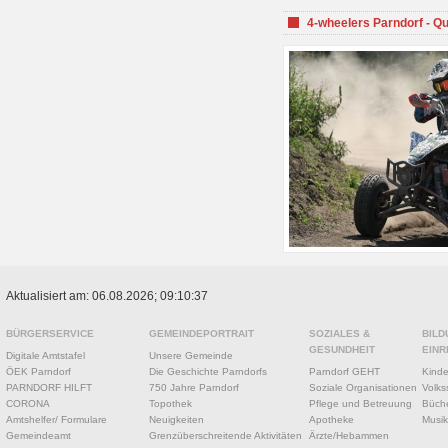
4-wheelers Parndorf - Q
Aktualisiert am: 06.08.2026; 09:10:37
BÜRGERSERVICE
GEMEINDEPORTRAIT
SOZIALES &
BILD
GESUNDHEIT
EINR
Digitale Amtstafel
Unsere Gemeinde
ÖEK Parndorf
Die Geschichte Parndorfs
Parndorf GEHT
Kinde
PARNDORF HILFT
750 Jahre Parndorf
Soziale Organisationen
Volks
CORONA
Topothek
Pflege und Betreuung
Büche
Amtshelfer/ Formulare
Neuigkeiten
Apotheke
Musik
Gemeindeamt
Grenzüberschreitende Aktivitäten
Ärzte/Hebammen