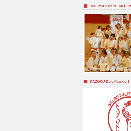
Jiu Jitsu Club "DOJO" P
KAZOKU Dojo Parndorf