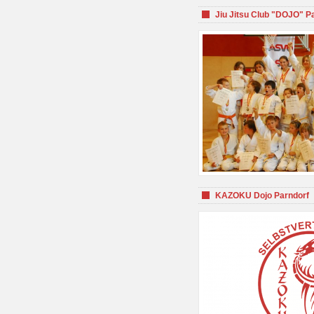
Jiu Jitsu Club "DOJO" P
KAZOKU Dojo Parndorf