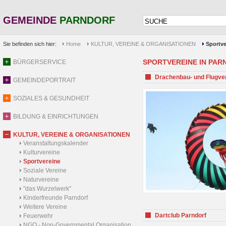
GEMEINDE
PARNDORF
Sie befinden sich hier:
Home
KULTUR, VEREINE & ORGANISATIONEN
Sportve
SPORTVEREINE IN PARND
BÜRGERSERVICE
Drachenbau- und Flugve
GEMEINDEPORTRAIT
SOZIALES & GESUNDHEIT
BILDUNG & EINRICHTUNGEN
KULTUR, VEREINE & ORGANISATIONEN
Veranstaltungskalender
Kulturvereine
Sportvereine
Soziale Vereine
Naturvereine
"das Wurzelwerk"
Kinderfreunde Parndorf
Weitere Vereine
Dartclub Parndorf
Feuerwehr
NGO - Non-Governmental Organisation