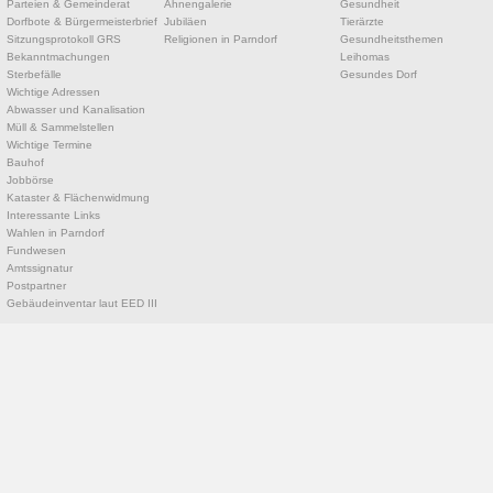
Parteien & Gemeinderat
Ahnengalerie
Gesundheit
Dorfbote & Bürgermeisterbrief
Jubiläen
Tierärzte
Sitzungsprotokoll GRS
Religionen in Parndorf
Gesundheitsthemen
Bekanntmachungen
Leihomas
Sterbefälle
Gesundes Dorf
Wichtige Adressen
Abwasser und Kanalisation
Müll & Sammelstellen
Wichtige Termine
Bauhof
Jobbörse
Kataster & Flächenwidmung
Interessante Links
Wahlen in Parndorf
Fundwesen
Amtssignatur
Postpartner
Gebäudeinventar laut EED III