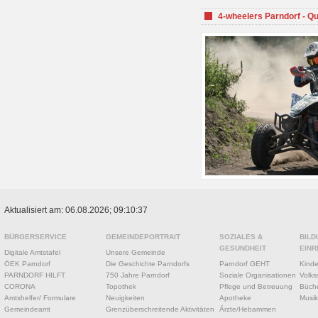
4-wheelers Parndorf - Q
Aktualisiert am: 06.08.2026; 09:10:37
BÜRGERSERVICE
GEMEINDEPORTRAIT
SOZIALES &
BILD
GESUNDHEIT
EINR
Digitale Amtstafel
Unsere Gemeinde
ÖEK Parndorf
Die Geschichte Parndorfs
Parndorf GEHT
Kinde
PARNDORF HILFT
750 Jahre Parndorf
Soziale Organisationen
Volks
CORONA
Topothek
Pflege und Betreuung
Büche
Amtshelfer/ Formulare
Neuigkeiten
Apotheke
Musik
Gemeindeamt
Grenzüberschreitende Aktivitäten
Ärzte/Hebammen