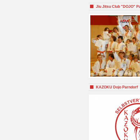
Jiu Jitsu Club "DOJO" P
KAZOKU Dojo Parndorf