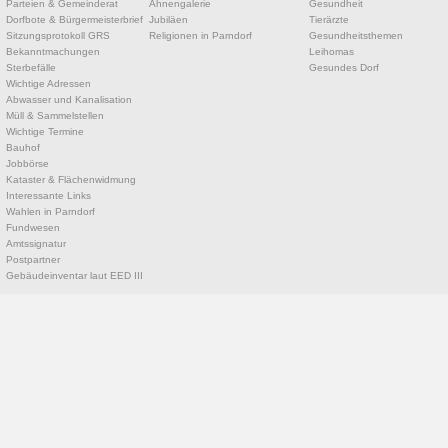
Parteien & Gemeinderat
Ahnengalerie
Gesundheit
Dorfbote & Bürgermeisterbrief
Jubiläen
Tierärzte
Sitzungsprotokoll GRS
Religionen in Parndorf
Gesundheitsthemen
Bekanntmachungen
Leihomas
Sterbefälle
Gesundes Dorf
Wichtige Adressen
Abwasser und Kanalisation
Müll & Sammelstellen
Wichtige Termine
Bauhof
Jobbörse
Kataster & Flächenwidmung
Interessante Links
Wahlen in Parndorf
Fundwesen
Amtssignatur
Postpartner
Gebäudeinventar laut EED III