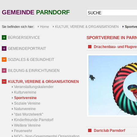
GEMEINDE
PARNDORF
Sie befinden sich hier:
Home
KULTUR, VEREINE & ORGANISATIONEN
Sportve
SPORTVEREINE IN PARND
BÜRGERSERVICE
Drachenbau- und Flugve
GEMEINDEPORTRAIT
SOZIALES & GESUNDHEIT
BILDUNG & EINRICHTUNGEN
KULTUR, VEREINE & ORGANISATIONEN
Veranstaltungskalender
Kulturvereine
Sportvereine
Soziale Vereine
Naturvereine
"das Wurzelwerk"
Kinderfreunde Parndorf
Weitere Vereine
Dartclub Parndorf
Feuerwehr
NGO - Non-Governmental Organisation