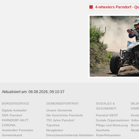
4-wheelers Parndorf - Q
Aktualisiert am: 06.08.2026; 09:10:37
BÜRGERSERVICE
GEMEINDEPORTRAIT
SOZIALES &
BILD
GESUNDHEIT
EINR
Digitale Amtstafel
Unsere Gemeinde
ÖEK Parndorf
Die Geschichte Parndorfs
Parndorf GEHT
Kinde
PARNDORF HILFT
750 Jahre Parndorf
Soziale Organisationen
Volks
CORONA
Topothek
Pflege und Betreuung
Büche
Amtshelfer/ Formulare
Neuigkeiten
Apotheke
Musik
Gemeindeamt
Grenzüberschreitende Aktivitäten
Ärzte/Hebammen