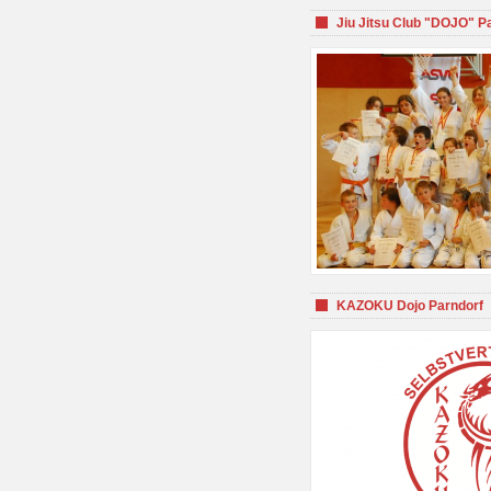
Jiu Jitsu Club "DOJO" P
KAZOKU Dojo Parndorf