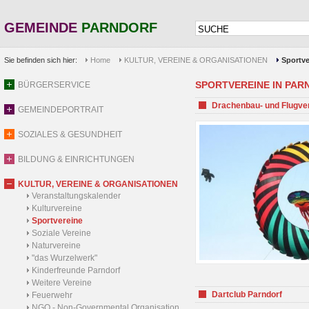
GEMEINDE
PARNDORF
Sie befinden sich hier:
Home
KULTUR, VEREINE & ORGANISATIONEN
Sportve
SPORTVEREINE IN PARND
BÜRGERSERVICE
Drachenbau- und Flugve
GEMEINDEPORTRAIT
SOZIALES & GESUNDHEIT
BILDUNG & EINRICHTUNGEN
KULTUR, VEREINE & ORGANISATIONEN
Veranstaltungskalender
Kulturvereine
Sportvereine
Soziale Vereine
Naturvereine
"das Wurzelwerk"
Kinderfreunde Parndorf
Weitere Vereine
Dartclub Parndorf
Feuerwehr
NGO - Non-Governmental Organisation