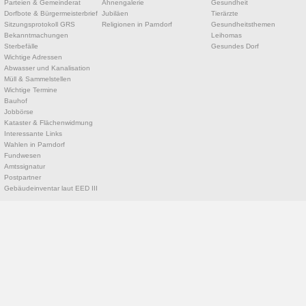
Parteien & Gemeinderat
Ahnengalerie
Gesundheit
Dorfbote & Bürgermeisterbrief
Jubiläen
Tierärzte
Sitzungsprotokoll GRS
Religionen in Parndorf
Gesundheitsthemen
Bekanntmachungen
Leihomas
Sterbefälle
Gesundes Dorf
Wichtige Adressen
Abwasser und Kanalisation
Müll & Sammelstellen
Wichtige Termine
Bauhof
Jobbörse
Kataster & Flächenwidmung
Interessante Links
Wahlen in Parndorf
Fundwesen
Amtssignatur
Postpartner
Gebäudeinventar laut EED III