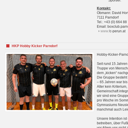
Sportler.
Kontakt:
Obmann: David Hor
7111 Parndorf
Tel.: +43 (0) 664 88
Email: boxclub.pa
www.f
c-perun.at
HKP Hobby Kicker Parndorf
Hobby-Kicker-Parnd
Seit rund 15 Jahren 
Truppe von Mensche
dem „kicken“ nachg
Die Gruppe besteht 
– 65 Jahren war bis j
Alter kein Kriterium,
Gemeinschaft integri
wir sind eine Grupp
pro Woche im Sommer
Gymnasiums Neusiedl
manchmal auch Leid
Unsere Intention ist
betreiben, über Fuß
vor Allem uns nicht 