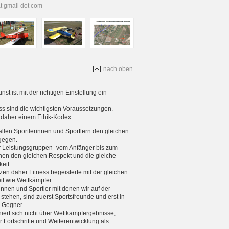
at gmail dot com
nach oben
t ist mit der richtigen Einstellung ein
s sind die wichtigsten Voraussetzungen.
s daher einem Ethik-Kodex
allen Sportlerinnen und Sportlern den gleichen
gegen.
er Leistungsgruppen -vom Anfänger bis zum
enen den gleichen Respekt und die gleiche
eit.
tzen daher Fitness begeisterte mit der gleichen
eit wie Wettkämpfer.
rinnen und Sportler mit denen wir auf der
stehen, sind zuerst Sportsfreunde und erst in
e Gegner.
iniert sich nicht über Wettkampfergebnisse,
 Fortschritte und Weiterentwicklung als