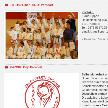
Jiu Jitsu Club "DOJO" Parndorf
Kontakt:
Klaus Lippert
Heidesiedlung 40a
7111 Parndorf
Tel.: 0676 5357125
email: klaus.lippe
Besuchen Sie uns 
KAZOKU Dojo Parndorf
Selbstsicherheit u
Unser Stil und unse
Grenzen durch Selb
Selbstbewusstsein z
Gefahrensituationen
Diese Ziele stehen
Die asiatische Lebe
Kampfkunst stellt 
Eine konstante Größ