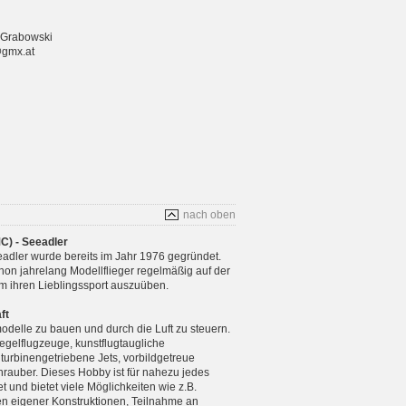
 Grabowski
@gmx.at
nach oben
C) - Seeadler
adler wurde bereits im Jahr 1976 gegründet.
chon jahrelang Modellflieger regelmäßig auf der
m ihren Lieblingssport auszuüben.
ft
modelle zu bauen und durch die Luft zu steuern.
gelflugzeuge, kunstflugtaugliche
 turbinengetriebene Jets, vorbildgetreue
rauber. Dieses Hobby ist für nahezu jedes
 und bietet viele Möglichkeiten wie z.B.
n eigener Konstruktionen, Teilnahme an