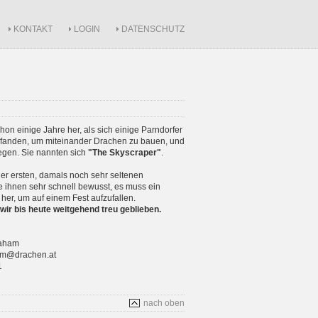
KONTAKT
LOGIN
DATENSCHUTZ
schon einige Jahre her, als sich einige Parndorfer
anden, um miteinander Drachen zu bauen, und
iegen. Sie nannten sich
"The Skyscraper"
.
r ersten, damals noch sehr seltenen
 ihnen sehr schnell bewusst, es muss ein
 her, um auf einem Fest aufzufallen.
wir bis heute weitgehend treu geblieben.
raham
ham@drachen.at
1
nach oben