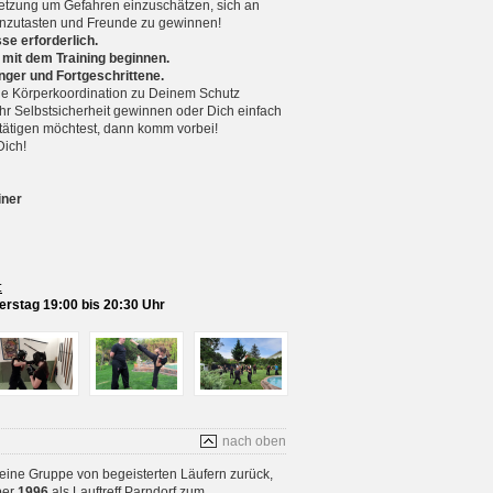
setzung um Gefahren einzuschätzen, sich an
nzutasten und Freunde zu gewinnen!
se erforderlich.
 mit dem Training beginnen.
nger und Fortgeschrittene.
 Körperkoordination zu Deinem Schutz
r Selbstsicherheit gewinnen oder Dich einfach
betätigen möchtest, dann komm vorbei!
Dich!
iner
:
rstag 19:00 bis 20:30 Uhr
nach oben
 eine Gruppe von begeisterten Läufern zurück,
ber
1996
als Lauftreff Parndorf zum