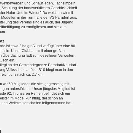
n Wettbewerben und Schaufliegen, Fachsimpeln
, Schulung der handwerklichen Geschicklichkeit
reier Natur. Und im Winter? Da weichen wir mit
n Modellen in die Turnhalle der VS Parndorf aus.
tellung des Vereins sind es auch, der Jugend
zeitbetätigung zu ermöglichen und sie zum
gen.
atz
de ist etwa 2 ha groß und verfügt über eine 80
tpiste. Unser Clubhaus mit einer großen
 Überdachung lädt zum geselligen Verweilen
usch ein.
 liegt an der Gemeindegrenze Parndorf/Neudorf.
ng Volksschule auf der B10 biegt man in den
eicht uns nach ca. 2,7 km.
 wir 69 Mitglieder, die sich gegenseitig mit
ungen unterstützen. Unser jüngstes Mitglied ist
teste 92. In unseren Reihen befindet sich ein
ister im Modellkunstflug, der schon an
 und Weltmeister­schaften teilgenommen hat.
t