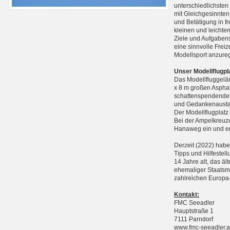
unterschiedlichste
mit Gleichgesinnten
und Betätigung in f
kleinen und leichte
Ziele und Aufgabens
eine sinnvolle Frei
Modellsport anzure
Unser Modellflugpl
Das Modellfluggelän
x 8 m großen Asphal
schattenspendenden
und Gedankenausta
Der Modellflugplatz
Bei der Ampelkreuzu
Hanaweg ein und err
Derzeit (2022) haben
Tipps und Hilfestell
14 Jahre alt, das äl
ehemaliger Staatsme
zahlreichen Europa-
Kontakt:
FMC Seeadler
Hauptstraße 1
7111 Parndorf
www.fmc-seeadler.a