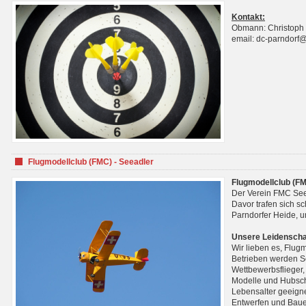
Kontakt:
Obmann: Christoph
email: dc-parndorf
Flugmodellclub (FMC) - Seeadler
Flugmodellclub (FM
Der Verein FMC See
Davor trafen sich s
Parndorfer Heide, u
Unsere Leidenscha
Wir lieben es, Flug
Betrieben werden Se
Wettbewerbsflieger,
Modelle und Hubsch
Lebensalter geeignet
Entwerfen und Baue