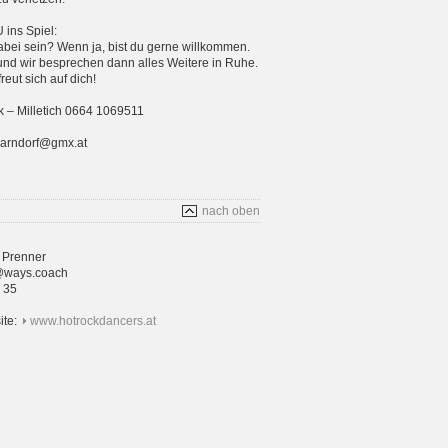
ins Spiel:
bei sein? Wenn ja, bist du gerne willkommen.
und wir besprechen dann alles Weitere in Ruhe.
eut sich auf dich!
 – Milletich 0664 1069511
parndorf@gmx.at
nach oben
 Prenner
@ways.coach
4 35
ite:
www.hotrockdancers.at