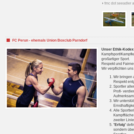
fmc dot seeadler 
FC Perun - ehemals Union Boxclub Parndorf
Unser Ethik-Kodex
Kampfsport/Kampfkuns
großartiger Sport.
Respekt und Fairnes
Wir verpflichten un
Wir bringen 
Respekt ent
Sportler all
Profi- verdi
Aufmerksamk
Wir unterstü
Ernsthaftigk
Alle Sportle
Kampffläche 
zweiter Lini
"
Erfolg
" def
sondern über