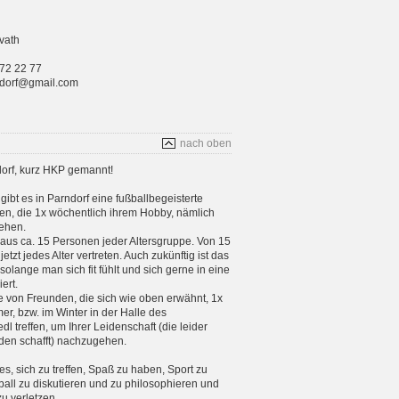
vath
 72 22 77
rndorf@gmail.com
nach oben
orf, kurz HKP gemannt!
gibt es in Parndorf eine fußballbegeisterte
n, die 1x wöchentlich ihrem Hobby, nämlich
ehen.
aus ca. 15 Personen jeder Altersgruppe. Von 15
etzt jedes Alter vertreten. Auch zukünftig ist das
 solange man sich fit fühlt und sich gerne in eine
ert.
e von Freunden, die sich wie oben erwähnt, 1x
, bzw. im Winter in der Halle des
 treffen, um Ihrer Leidenschaft (die leider
en schafft) nachzugehen.
 es, sich zu treffen, Spaß zu haben, Sport zu
ball zu diskutieren und zu philosophieren und
zu verletzen.