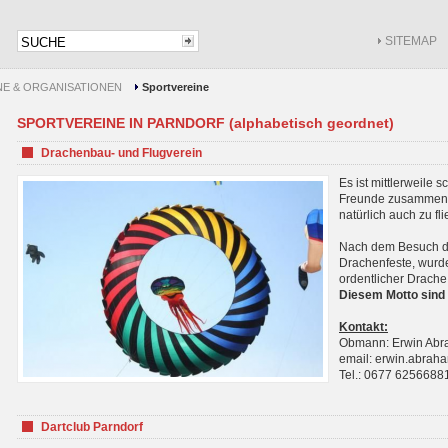
SITEMAP
NE & ORGANISATIONEN
Sportvereine
SPORTVEREINE IN PARNDORF (alphabetisch geordnet)
Drachenbau- und Flugverein
Es ist mittlerweile 
Freunde zusammenf
natürlich auch zu fl
Nach dem Besuch de
Drachenfeste, wurde
ordentlicher Drache
Diesem Motto sind 
Kontakt:
Obmann: Erwin Ab
email: erwin.abra
Tel.: 0677 6256688
Dartclub Parndorf