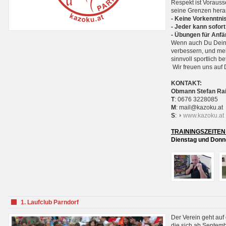
Respekt ist Voraus
seine Grenzen hera
- Keine Vorkenntnis
- Jeder kann sofort
- Übungen für Anfä
Wenn auch Du Deine
verbessern, und meh
sinnvoll sportlich 
Wir freuen uns auf 
KONTAKT:
Obmann Stefan Ra
T
: 0676 3228085
M
: mail@kazoku.at
S
:
www.kazoku.at
TRAININGSZEITEN
Dienstag und Donne
1. Laufclub Parndorf
Der Verein geht auf
die sich ab Septem