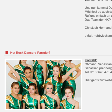
Und nun kommst DU 
Möchtest du auch da
Ruf uns einfach an 
Das Team der HKP fr
Christoph Hermanek
eMail: hobbykicker
Hot Rock Dancers Parndorf
Kontakt:
Obmann: Sebastian
Sebastian.prenner
Tel.Nr.: 0664 547 5
Hier gehts zur Webs