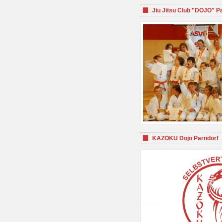
Jiu Jitsu Club "DOJO" P
KAZOKU Dojo Parndorf