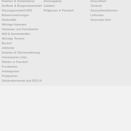
Parteien & Gemeinderat
Ahnengalerie
Gesundheit
Dorfbote & Bürgermeisterbrief
Jubiläen
Tierärzte
Sitzungsprotokoll GRS
Religionen in Parndorf
Gesundheitsthemen
Bekanntmachungen
Leihomas
Sterbefälle
Gesundes Dorf
Wichtige Adressen
Abwasser und Kanalisation
Müll & Sammelstellen
Wichtige Termine
Bauhof
Jobbörse
Kataster & Flächenwidmung
Interessante Links
Wahlen in Parndorf
Fundwesen
Amtssignatur
Postpartner
Gebäudeinventar laut EED III