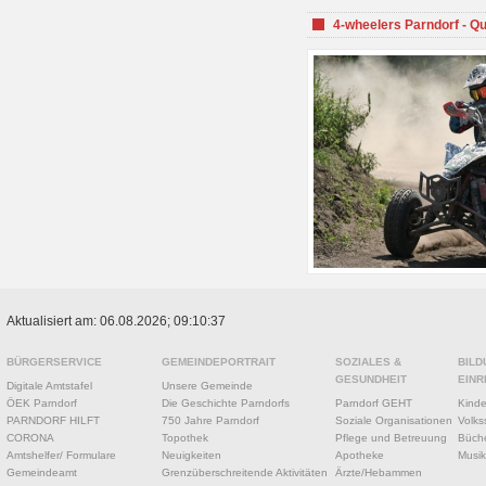
4-wheelers Parndorf - Q
Aktualisiert am: 06.08.2026; 09:10:37
BÜRGERSERVICE
GEMEINDEPORTRAIT
SOZIALES &
BILD
GESUNDHEIT
EINR
Digitale Amtstafel
Unsere Gemeinde
ÖEK Parndorf
Die Geschichte Parndorfs
Parndorf GEHT
Kinde
PARNDORF HILFT
750 Jahre Parndorf
Soziale Organisationen
Volks
CORONA
Topothek
Pflege und Betreuung
Büche
Amtshelfer/ Formulare
Neuigkeiten
Apotheke
Musik
Gemeindeamt
Grenzüberschreitende Aktivitäten
Ärzte/Hebammen