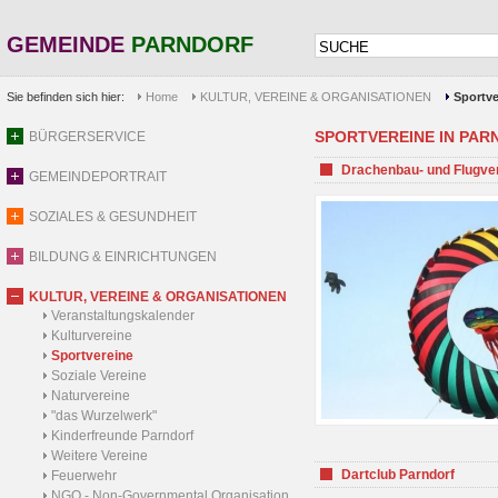
GEMEINDE
PARNDORF
Sie befinden sich hier:
Home
KULTUR, VEREINE & ORGANISATIONEN
Sportve
SPORTVEREINE IN PARND
BÜRGERSERVICE
Drachenbau- und Flugve
GEMEINDEPORTRAIT
SOZIALES & GESUNDHEIT
BILDUNG & EINRICHTUNGEN
KULTUR, VEREINE & ORGANISATIONEN
Veranstaltungskalender
Kulturvereine
Sportvereine
Soziale Vereine
Naturvereine
"das Wurzelwerk"
Kinderfreunde Parndorf
Weitere Vereine
Dartclub Parndorf
Feuerwehr
NGO - Non-Governmental Organisation