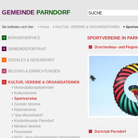
GEMEINDE
PARNDORF
Sie befinden sich hier:
Home
KULTUR, VEREINE & ORGANISATIONEN
Sportve
SPORTVEREINE IN PARND
BÜRGERSERVICE
Drachenbau- und Flugve
GEMEINDEPORTRAIT
SOZIALES & GESUNDHEIT
BILDUNG & EINRICHTUNGEN
KULTUR, VEREINE & ORGANISATIONEN
Veranstaltungskalender
Kulturvereine
Sportvereine
Soziale Vereine
Naturvereine
"das Wurzelwerk"
Kinderfreunde Parndorf
Weitere Vereine
Dartclub Parndorf
Feuerwehr
NGO - Non-Governmental Organisation