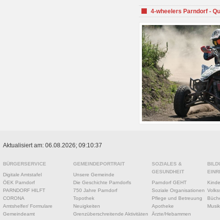
4-wheelers Parndorf - Q
Aktualisiert am: 06.08.2026; 09:10:37
BÜRGERSERVICE
GEMEINDEPORTRAIT
SOZIALES &
BILD
GESUNDHEIT
EINR
Digitale Amtstafel
Unsere Gemeinde
ÖEK Parndorf
Die Geschichte Parndorfs
Parndorf GEHT
Kinde
PARNDORF HILFT
750 Jahre Parndorf
Soziale Organisationen
Volks
CORONA
Topothek
Pflege und Betreuung
Büche
Amtshelfer/ Formulare
Neuigkeiten
Apotheke
Musik
Gemeindeamt
Grenzüberschreitende Aktivitäten
Ärzte/Hebammen