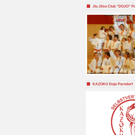
Jiu Jitsu Club "DOJO" P
KAZOKU Dojo Parndorf