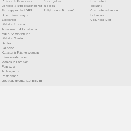
Parteien & Gemeinderat
Ahnengalerie
Gesundheit
Dorfbote & Bürgermeisterbrief
Jubiläen
Tierärzte
Sitzungsprotokoll GRS
Religionen in Parndorf
Gesundheitsthemen
Bekanntmachungen
Leihomas
Sterbefälle
Gesundes Dorf
Wichtige Adressen
Abwasser und Kanalisation
Müll & Sammelstellen
Wichtige Termine
Bauhof
Jobbörse
Kataster & Flächenwidmung
Interessante Links
Wahlen in Parndorf
Fundwesen
Amtssignatur
Postpartner
Gebäudeinventar laut EED III