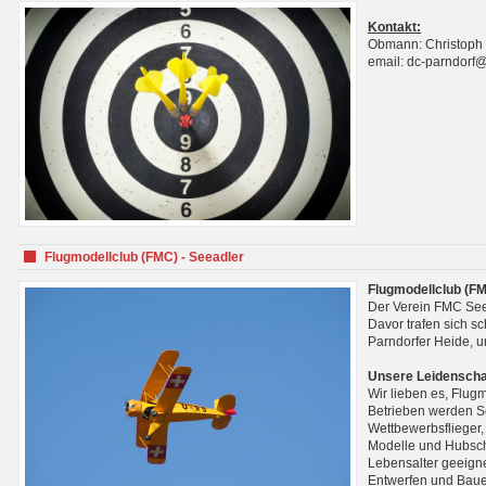
Kontakt:
Obmann: Christoph
email: dc-parndorf
Flugmodellclub (FMC) - Seeadler
Flugmodellclub (FM
Der Verein FMC See
Davor trafen sich s
Parndorfer Heide, u
Unsere Leidenscha
Wir lieben es, Flug
Betrieben werden Se
Wettbewerbsflieger,
Modelle und Hubsch
Lebensalter geeignet
Entwerfen und Baue