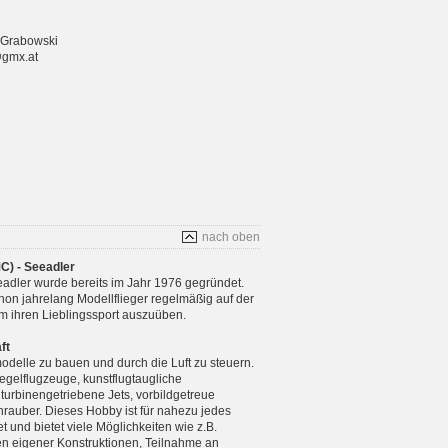
 Grabowski
@gmx.at
nach oben
C) - Seeadler
adler wurde bereits im Jahr 1976 gegründet.
chon jahrelang Modellflieger regelmäßig auf der
m ihren Lieblingssport auszuüben.
ft
modelle zu bauen und durch die Luft zu steuern.
gelflugzeuge, kunstflugtaugliche
 turbinengetriebene Jets, vorbildgetreue
rauber. Dieses Hobby ist für nahezu jedes
 und bietet viele Möglichkeiten wie z.B.
n eigener Konstruktionen, Teilnahme an