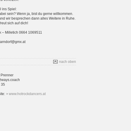
ins Spiel:
bei sein? Wenn ja, bist du gerne willkommen.
und wir besprechen dann alles Weitere in Ruhe.
eut sich auf dich!
 – Milletich 0664 1069511
parndorf@gmx.at
nach oben
 Prenner
@ways.coach
4 35
ite:
www.hotrockdancers.at