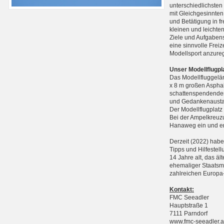
unterschiedlichste
mit Gleichgesinnten
und Betätigung in f
kleinen und leichte
Ziele und Aufgabens
eine sinnvolle Frei
Modellsport anzure
Unser Modellflugpl
Das Modellfluggelän
x 8 m großen Asphal
schattenspendenden
und Gedankenausta
Der Modellflugplatz
Bei der Ampelkreuzu
Hanaweg ein und err
Derzeit (2022) haben
Tipps und Hilfestell
14 Jahre alt, das äl
ehemaliger Staatsme
zahlreichen Europa-
Kontakt:
FMC Seeadler
Hauptstraße 1
7111 Parndorf
www.fmc-seeadler.a