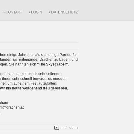
KONTAKT
LOGIN
DATENSCHUTZ
schon einige Jahre her, als sich einige Parndorfer
anden, um miteinander Drachen zu bauen, und
iegen. Sie nannten sich
"The Skyscraper"
.
r ersten, damals noch sehr seltenen
 ihnen sehr schnell bewusst, es muss ein
 her, um auf einem Fest aufzufallen.
wir bis heute weitgehend treu geblieben.
raham
ham@drachen.at
1
nach oben