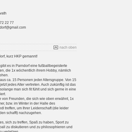
vath
 72 22 77
rndorf@gmail.com
nach oben
orf, kurz HKP gemannt!
gibt es in Parndorf eine fußballbegeisterte
n, die 1x wöchentlich ihrem Hobby, nämlich
ehen.
aus ca. 15 Personen jeder Altersgruppe. Von 15
etzt jedes Alter vertreten. Auch zukünftig ist das
 solange man sich fit fühlt und sich gerne in eine
ert.
e von Freunden, die sich wie oben erwähnt, 1x
, bzw. im Winter in der Halle des
 treffen, um Ihrer Leidenschaft (die leider
en schafft) nachzugehen.
 es, sich zu treffen, Spaß zu haben, Sport zu
ball zu diskutieren und zu philosophieren und
zu verletzen.