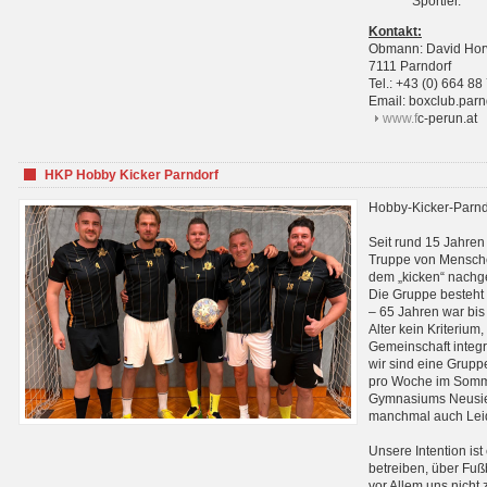
Sportler.
Kontakt:
Obmann: David Hor
7111 Parndorf
Tel.: +43 (0) 664 88
Email: boxclub.pa
www.f
c-perun.at
HKP Hobby Kicker Parndorf
Hobby-Kicker-Parnd
Seit rund 15 Jahren 
Truppe von Mensche
dem „kicken“ nachg
Die Gruppe besteht 
– 65 Jahren war bis j
Alter kein Kriterium,
Gemeinschaft integri
wir sind eine Grupp
pro Woche im Sommer
Gymnasiums Neusiedl
manchmal auch Leid
Unsere Intention ist
betreiben, über Fuß
vor Allem uns nicht 