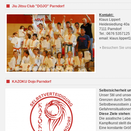
Jiu Jitsu Club "DOJO" Parndorf
Kontakt:
Klaus Lippert
Heidesiedlung 40a
7111 Parndorf
Tel.: 0676 5357125
email: klaus.lippe
Besuchen Sie uns 
KAZOKU Dojo Parndorf
Selbstsicherheit u
Unser Stil und unse
Grenzen durch Selb
Selbstbewusstsein z
Gefahrensituationen
Diese Ziele stehen
Die asiatische Lebe
Kampfkunst stellt 
Eine konstante Größ