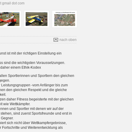
at gmail dot com
nach oben
t ist mit der richtigen Einstellung ein
s sind die wichtigsten Voraussetzungen.
s daher einem Ethik-Kodex
allen Sportlerinnen und Sportlern den gleichen
gegen.
er Leistungsgruppen -vom Anfänger bis zum
enen den gleichen Respekt und die gleiche
eit.
tzen daher Fitness begeisterte mit der gleichen
eit wie Wettkämpfer.
rinnen und Sportler mit denen wir auf der
stehen, sind zuerst Sportsfreunde und erst in
e Gegner.
iniert sich nicht über Wettkampfergebnisse,
 Fortschritte und Weiterentwicklung als