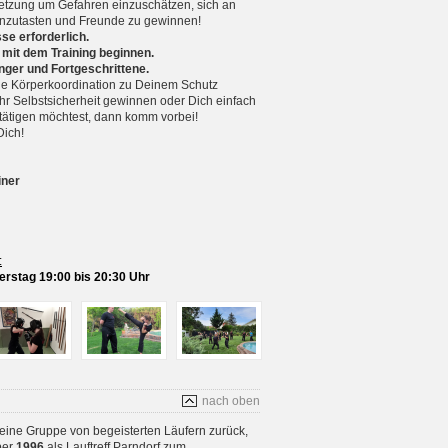
setzung um Gefahren einzuschätzen, sich an
nzutasten und Freunde zu gewinnen!
se erforderlich.
 mit dem Training beginnen.
nger und Fortgeschrittene.
 Körperkoordination zu Deinem Schutz
r Selbstsicherheit gewinnen oder Dich einfach
betätigen möchtest, dann komm vorbei!
Dich!
iner
:
rstag 19:00 bis 20:30 Uhr
nach oben
 eine Gruppe von begeisterten Läufern zurück,
ber
1996
als Lauftreff Parndorf zum