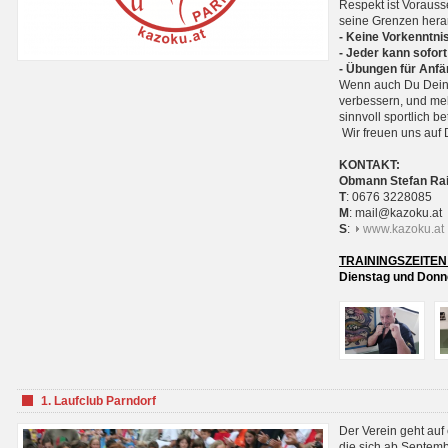
Respekt ist Voraus
seine Grenzen hera
- Keine Vorkenntnis
- Jeder kann sofort
- Übungen für Anfä
Wenn auch Du Deine
verbessern, und meh
sinnvoll sportlich 
Wir freuen uns auf 
KONTAKT:
Obmann Stefan Ra
T
: 0676 3228085
M
: mail@kazoku.at
S
:
www.kazoku.at
TRAININGSZEITEN
Dienstag und Donne
1. Laufclub Parndorf
Der Verein geht auf
die sich ab Septem