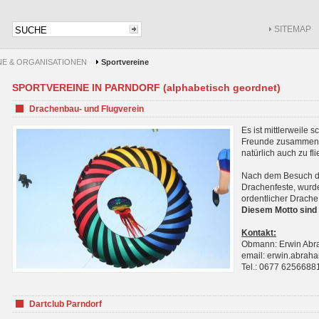
SITEMAP
NE & ORGANISATIONEN
Sportvereine
SPORTVEREINE IN PARNDORF (alphabetisch geordnet)
Drachenbau- und Flugverein
Es ist mittlerweile 
Freunde zusammenf
natürlich auch zu fl
Nach dem Besuch de
Drachenfeste, wurde
ordentlicher Drache
Diesem Motto sind 
Kontakt:
Obmann: Erwin Ab
email: erwin.abra
Tel.: 0677 6256688
Dartclub Parndorf