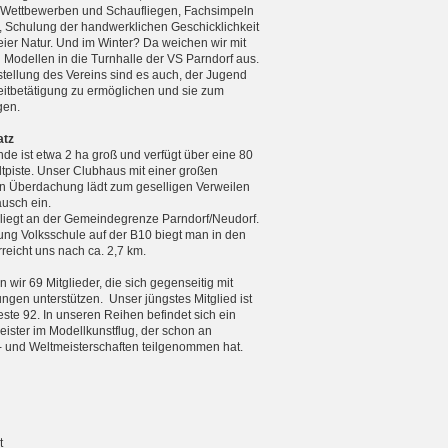
n Wettbewerben und Schaufliegen, Fachsimpeln
, Schulung der handwerklichen Geschicklichkeit
reier Natur. Und im Winter? Da weichen wir mit
n Modellen in die Turnhalle der VS Parndorf aus.
tellung des Vereins sind es auch, der Jugend
zeitbetätigung zu ermöglichen und sie zum
gen.
atz
de ist etwa 2 ha groß und verfügt über eine 80
tpiste. Unser Clubhaus mit einer großen
 Überdachung lädt zum geselligen Verweilen
usch ein.
 liegt an der Gemeindegrenze Parndorf/Neudorf.
ng Volksschule auf der B10 biegt man in den
eicht uns nach ca. 2,7 km.
 wir 69 Mitglieder, die sich gegenseitig mit
ungen unterstützen. Unser jüngstes Mitglied ist
teste 92. In unseren Reihen befindet sich ein
ister im Modellkunstflug, der schon an
 und Weltmeister­schaften teilgenommen hat.
t