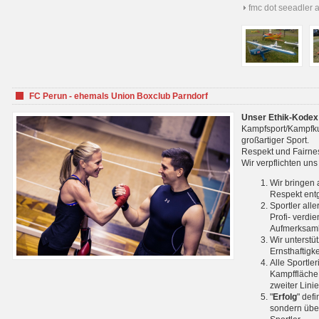
fmc dot seeadler 
FC Perun - ehemals Union Boxclub Parndorf
Unser Ethik-Kodex
Kampfsport/Kampfkuns
großartiger Sport.
Respekt und Fairnes
Wir verpflichten un
Wir bringen 
Respekt ent
Sportler all
Profi- verdi
Aufmerksamk
Wir unterstü
Ernsthaftigk
Alle Sportle
Kampffläche 
zweiter Lini
"
Erfolg
" def
sondern über