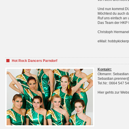
Und nun kommst DU 
Möchtest du auch da
Ruf uns einfach an 
Das Team der HKP fr
Christoph Hermanek
eMail: hobbykicker
Hot Rock Dancers Parndorf
Kontakt:
Obmann: Sebastian
Sebastian.prenner
Tel.Nr.: 0664 547 5
Hier gehts zur Webs