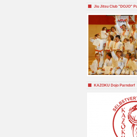
Jiu Jitsu Club "DOJO" P
KAZOKU Dojo Parndorf