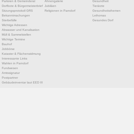
Parteien & Gemeinderat
Ahnengalerie
Gesundheit
Dorfbote & Bürgermeisterbrief
Jubiläen
Tierärzte
Sitzungsprotokoll GRS
Religionen in Parndorf
Gesundheitsthemen
Bekanntmachungen
Leihomas
Sterbefälle
Gesundes Dorf
Wichtige Adressen
Abwasser und Kanalisation
Müll & Sammelstellen
Wichtige Termine
Bauhof
Jobbörse
Kataster & Flächenwidmung
Interessante Links
Wahlen in Parndorf
Fundwesen
Amtssignatur
Postpartner
Gebäudeinventar laut EED III