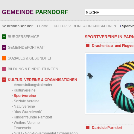
GEMEINDE
PARNDORF
Sie befinden sich hier:
Home
KULTUR, VEREINE & ORGANISATIONEN
Sportve
SPORTVEREINE IN PARND
BÜRGERSERVICE
Drachenbau- und Flugve
GEMEINDEPORTRAIT
SOZIALES & GESUNDHEIT
BILDUNG & EINRICHTUNGEN
KULTUR, VEREINE & ORGANISATIONEN
Veranstaltungskalender
Kulturvereine
Sportvereine
Soziale Vereine
Naturvereine
"das Wurzelwerk"
Kinderfreunde Parndorf
Weitere Vereine
Dartclub Parndorf
Feuerwehr
NGO - Non-Governmental Organisation