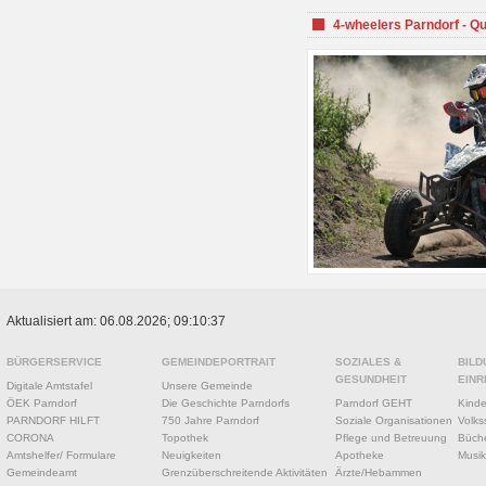
4-wheelers Parndorf - Q
Aktualisiert am: 06.08.2026; 09:10:37
BÜRGERSERVICE
GEMEINDEPORTRAIT
SOZIALES &
BILD
GESUNDHEIT
EINR
Digitale Amtstafel
Unsere Gemeinde
ÖEK Parndorf
Die Geschichte Parndorfs
Parndorf GEHT
Kinde
PARNDORF HILFT
750 Jahre Parndorf
Soziale Organisationen
Volks
CORONA
Topothek
Pflege und Betreuung
Büche
Amtshelfer/ Formulare
Neuigkeiten
Apotheke
Musik
Gemeindeamt
Grenzüberschreitende Aktivitäten
Ärzte/Hebammen