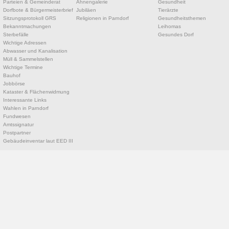
Parteien & Gemeinderat
Ahnengalerie
Gesundheit
Dorfbote & Bürgermeisterbrief
Jubiläen
Tierärzte
Sitzungsprotokoll GRS
Religionen in Parndorf
Gesundheitsthemen
Bekanntmachungen
Leihomas
Sterbefälle
Gesundes Dorf
Wichtige Adressen
Abwasser und Kanalisation
Müll & Sammelstellen
Wichtige Termine
Bauhof
Jobbörse
Kataster & Flächenwidmung
Interessante Links
Wahlen in Parndorf
Fundwesen
Amtssignatur
Postpartner
Gebäudeinventar laut EED III