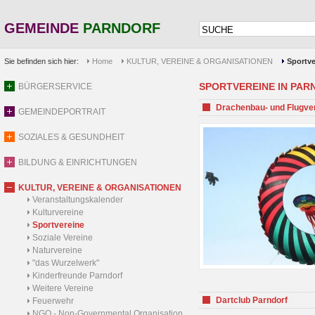
GEMEINDE
PARNDORF
Sie befinden sich hier:
Home
KULTUR, VEREINE & ORGANISATIONEN
Sportve
SPORTVEREINE IN PARND
BÜRGERSERVICE
Drachenbau- und Flugve
GEMEINDEPORTRAIT
SOZIALES & GESUNDHEIT
BILDUNG & EINRICHTUNGEN
KULTUR, VEREINE & ORGANISATIONEN
Veranstaltungskalender
Kulturvereine
Sportvereine
Soziale Vereine
Naturvereine
"das Wurzelwerk"
Kinderfreunde Parndorf
Weitere Vereine
Dartclub Parndorf
Feuerwehr
NGO - Non-Governmental Organisation