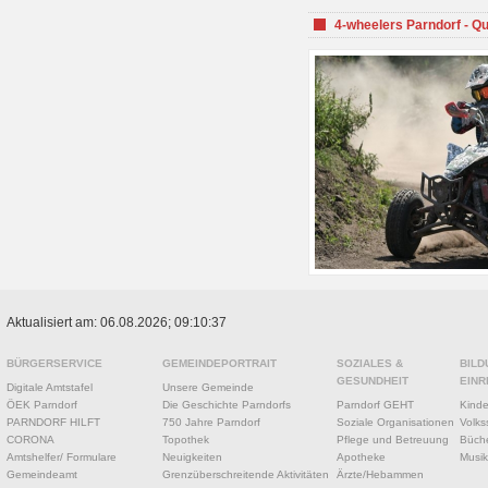
4-wheelers Parndorf - Q
Aktualisiert am: 06.08.2026; 09:10:37
BÜRGERSERVICE
GEMEINDEPORTRAIT
SOZIALES &
BILD
GESUNDHEIT
EINR
Digitale Amtstafel
Unsere Gemeinde
ÖEK Parndorf
Die Geschichte Parndorfs
Parndorf GEHT
Kinde
PARNDORF HILFT
750 Jahre Parndorf
Soziale Organisationen
Volks
CORONA
Topothek
Pflege und Betreuung
Büche
Amtshelfer/ Formulare
Neuigkeiten
Apotheke
Musik
Gemeindeamt
Grenzüberschreitende Aktivitäten
Ärzte/Hebammen