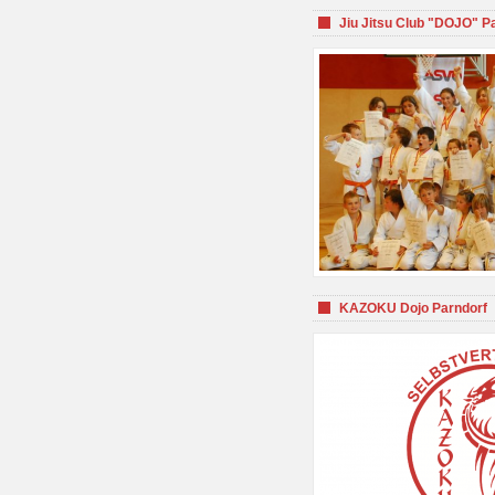
Jiu Jitsu Club "DOJO" P
KAZOKU Dojo Parndorf