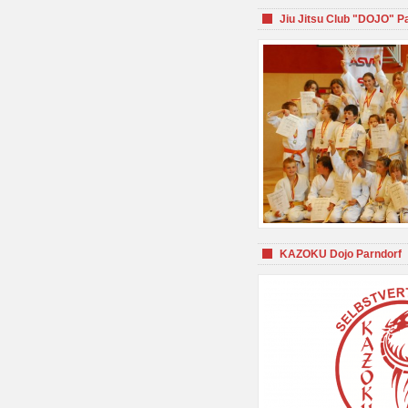
Jiu Jitsu Club "DOJO" P
KAZOKU Dojo Parndorf