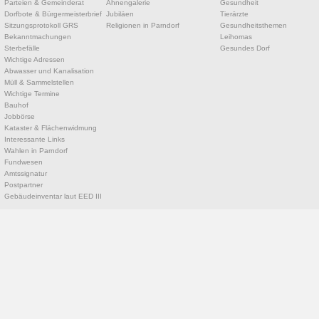
Parteien & Gemeinderat
Ahnengalerie
Gesundheit
Dorfbote & Bürgermeisterbrief
Jubiläen
Tierärzte
Sitzungsprotokoll GRS
Religionen in Parndorf
Gesundheitsthemen
Bekanntmachungen
Leihomas
Sterbefälle
Gesundes Dorf
Wichtige Adressen
Abwasser und Kanalisation
Müll & Sammelstellen
Wichtige Termine
Bauhof
Jobbörse
Kataster & Flächenwidmung
Interessante Links
Wahlen in Parndorf
Fundwesen
Amtssignatur
Postpartner
Gebäudeinventar laut EED III