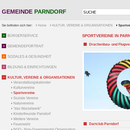
GEMEINDE
PARNDORF
Sie befinden sich hier:
Home
KULTUR, VEREINE & ORGANISATIONEN
Sportve
SPORTVEREINE IN PARND
BÜRGERSERVICE
Drachenbau- und Flugve
GEMEINDEPORTRAIT
SOZIALES & GESUNDHEIT
BILDUNG & EINRICHTUNGEN
KULTUR, VEREINE & ORGANISATIONEN
Veranstaltungskalender
Kulturvereine
Sportvereine
Soziale Vereine
Naturvereine
"das Wurzelwerk"
Kinderfreunde Parndorf
Weitere Vereine
Dartclub Parndorf
Feuerwehr
NGO - Non-Governmental Organisation