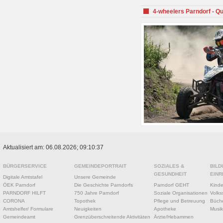
4-wheelers Parndorf - Q
Aktualisiert am: 06.08.2026; 09:10:37
BÜRGERSERVICE
GEMEINDEPORTRAIT
SOZIALES &
BILD
GESUNDHEIT
EINR
Digitale Amtstafel
Unsere Gemeinde
ÖEK Parndorf
Die Geschichte Parndorfs
Parndorf GEHT
Kinde
PARNDORF HILFT
750 Jahre Parndorf
Soziale Organisationen
Volks
CORONA
Topothek
Pflege und Betreuung
Büche
Amtshelfer/ Formulare
Neuigkeiten
Apotheke
Musik
Gemeindeamt
Grenzüberschreitende Aktivitäten
Ärzte/Hebammen