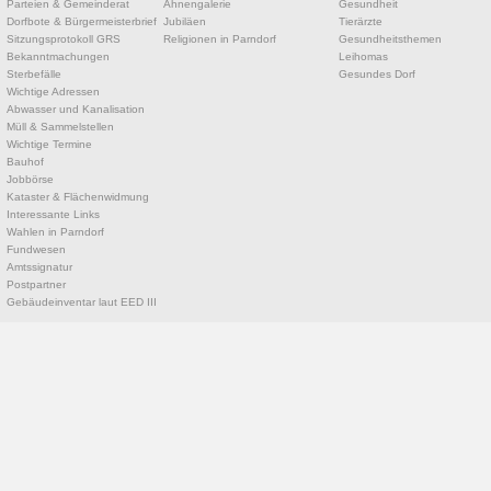
Parteien & Gemeinderat
Ahnengalerie
Gesundheit
Dorfbote & Bürgermeisterbrief
Jubiläen
Tierärzte
Sitzungsprotokoll GRS
Religionen in Parndorf
Gesundheitsthemen
Bekanntmachungen
Leihomas
Sterbefälle
Gesundes Dorf
Wichtige Adressen
Abwasser und Kanalisation
Müll & Sammelstellen
Wichtige Termine
Bauhof
Jobbörse
Kataster & Flächenwidmung
Interessante Links
Wahlen in Parndorf
Fundwesen
Amtssignatur
Postpartner
Gebäudeinventar laut EED III