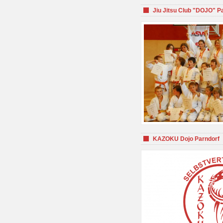
Jiu Jitsu Club "DOJO" P
KAZOKU Dojo Parndorf