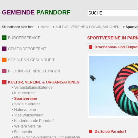
GEMEINDE
PARNDORF
Sie befinden sich hier:
Home
KULTUR, VEREINE & ORGANISATIONEN
Sportve
SPORTVEREINE IN PARND
BÜRGERSERVICE
Drachenbau- und Flugve
GEMEINDEPORTRAIT
SOZIALES & GESUNDHEIT
BILDUNG & EINRICHTUNGEN
KULTUR, VEREINE & ORGANISATIONEN
Veranstaltungskalender
Kulturvereine
Sportvereine
Soziale Vereine
Naturvereine
"das Wurzelwerk"
Kinderfreunde Parndorf
Weitere Vereine
Dartclub Parndorf
Feuerwehr
NGO - Non-Governmental Organisation