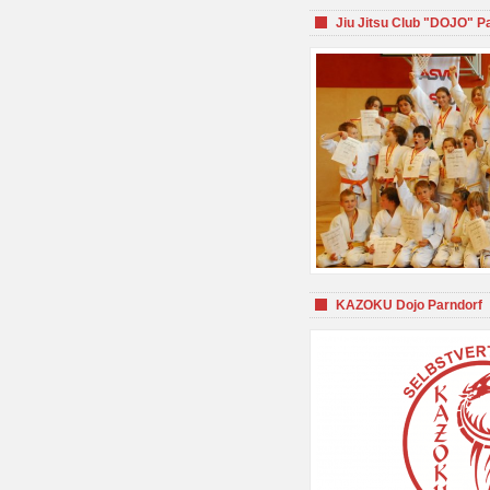
Jiu Jitsu Club "DOJO" P
KAZOKU Dojo Parndorf