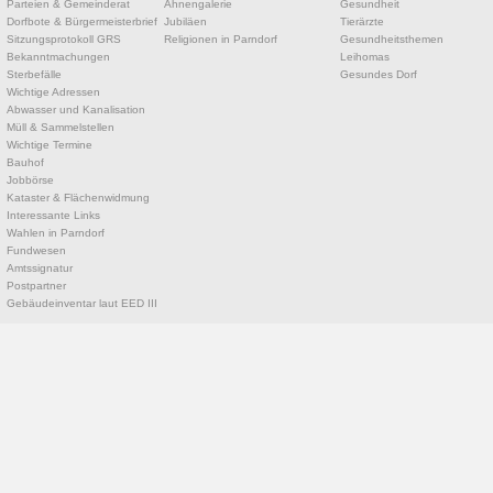
Parteien & Gemeinderat
Ahnengalerie
Gesundheit
Dorfbote & Bürgermeisterbrief
Jubiläen
Tierärzte
Sitzungsprotokoll GRS
Religionen in Parndorf
Gesundheitsthemen
Bekanntmachungen
Leihomas
Sterbefälle
Gesundes Dorf
Wichtige Adressen
Abwasser und Kanalisation
Müll & Sammelstellen
Wichtige Termine
Bauhof
Jobbörse
Kataster & Flächenwidmung
Interessante Links
Wahlen in Parndorf
Fundwesen
Amtssignatur
Postpartner
Gebäudeinventar laut EED III