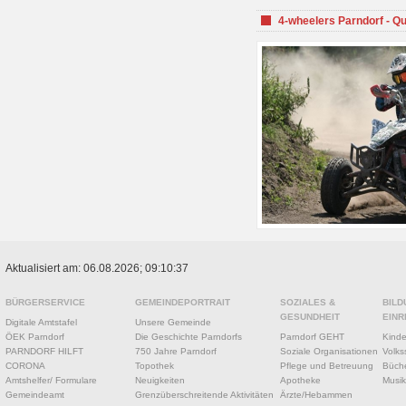
4-wheelers Parndorf - Q
Aktualisiert am: 06.08.2026; 09:10:37
BÜRGERSERVICE
GEMEINDEPORTRAIT
SOZIALES &
BILD
GESUNDHEIT
EINR
Digitale Amtstafel
Unsere Gemeinde
ÖEK Parndorf
Die Geschichte Parndorfs
Parndorf GEHT
Kinde
PARNDORF HILFT
750 Jahre Parndorf
Soziale Organisationen
Volks
CORONA
Topothek
Pflege und Betreuung
Büche
Amtshelfer/ Formulare
Neuigkeiten
Apotheke
Musik
Gemeindeamt
Grenzüberschreitende Aktivitäten
Ärzte/Hebammen