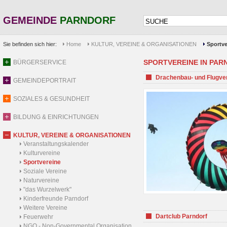
GEMEINDE
PARNDORF
Sie befinden sich hier:
Home
KULTUR, VEREINE & ORGANISATIONEN
Sportve
SPORTVEREINE IN PARND
BÜRGERSERVICE
Drachenbau- und Flugve
GEMEINDEPORTRAIT
SOZIALES & GESUNDHEIT
BILDUNG & EINRICHTUNGEN
KULTUR, VEREINE & ORGANISATIONEN
Veranstaltungskalender
Kulturvereine
Sportvereine
Soziale Vereine
Naturvereine
"das Wurzelwerk"
Kinderfreunde Parndorf
Weitere Vereine
Dartclub Parndorf
Feuerwehr
NGO - Non-Governmental Organisation