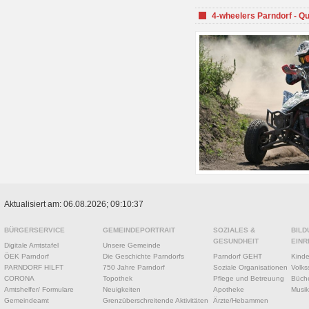
4-wheelers Parndorf - Q
Aktualisiert am: 06.08.2026; 09:10:37
BÜRGERSERVICE
GEMEINDEPORTRAIT
SOZIALES &
BILD
GESUNDHEIT
EINR
Digitale Amtstafel
Unsere Gemeinde
ÖEK Parndorf
Die Geschichte Parndorfs
Parndorf GEHT
Kinde
PARNDORF HILFT
750 Jahre Parndorf
Soziale Organisationen
Volks
CORONA
Topothek
Pflege und Betreuung
Büche
Amtshelfer/ Formulare
Neuigkeiten
Apotheke
Musik
Gemeindeamt
Grenzüberschreitende Aktivitäten
Ärzte/Hebammen