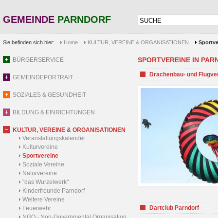
GEMEINDE
PARNDORF
Sie befinden sich hier:
Home
KULTUR, VEREINE & ORGANISATIONEN
Sportve
SPORTVEREINE IN PARND
BÜRGERSERVICE
Drachenbau- und Flugve
GEMEINDEPORTRAIT
SOZIALES & GESUNDHEIT
BILDUNG & EINRICHTUNGEN
KULTUR, VEREINE & ORGANISATIONEN
Veranstaltungskalender
Kulturvereine
Sportvereine
Soziale Vereine
Naturvereine
"das Wurzelwerk"
Kinderfreunde Parndorf
Weitere Vereine
Dartclub Parndorf
Feuerwehr
NGO - Non-Governmental Organisation