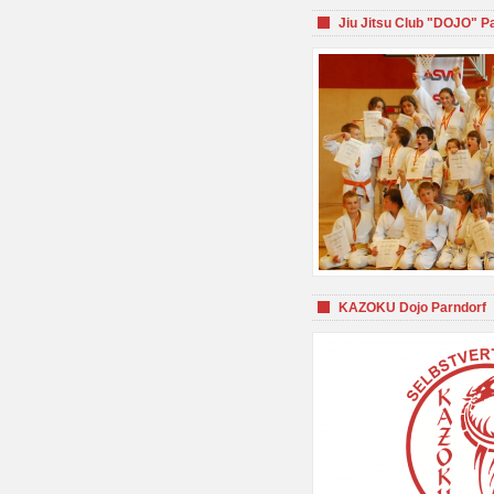
Jiu Jitsu Club "DOJO" P
KAZOKU Dojo Parndorf