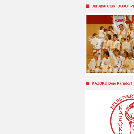
Jiu Jitsu Club "DOJO" P
KAZOKU Dojo Parndorf