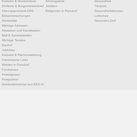
Parteien & Gemeinderat
Ahnengalerie
Gesundheit
Dorfbote & Bürgermeisterbrief
Jubiläen
Tierärzte
Sitzungsprotokoll GRS
Religionen in Parndorf
Gesundheitsthemen
Bekanntmachungen
Leihomas
Sterbefälle
Gesundes Dorf
Wichtige Adressen
Abwasser und Kanalisation
Müll & Sammelstellen
Wichtige Termine
Bauhof
Jobbörse
Kataster & Flächenwidmung
Interessante Links
Wahlen in Parndorf
Fundwesen
Amtssignatur
Postpartner
Gebäudeinventar laut EED III