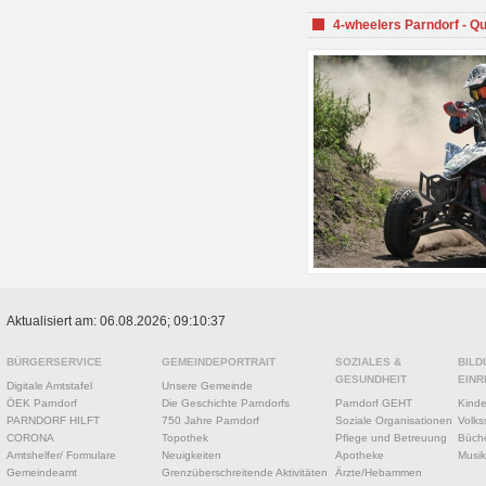
4-wheelers Parndorf - Q
Aktualisiert am: 06.08.2026; 09:10:37
BÜRGERSERVICE
GEMEINDEPORTRAIT
SOZIALES &
BILD
GESUNDHEIT
EINR
Digitale Amtstafel
Unsere Gemeinde
ÖEK Parndorf
Die Geschichte Parndorfs
Parndorf GEHT
Kinde
PARNDORF HILFT
750 Jahre Parndorf
Soziale Organisationen
Volks
CORONA
Topothek
Pflege und Betreuung
Büche
Amtshelfer/ Formulare
Neuigkeiten
Apotheke
Musik
Gemeindeamt
Grenzüberschreitende Aktivitäten
Ärzte/Hebammen