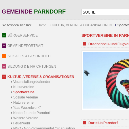
GEMEINDE
PARNDORF
Sie befinden sich hier:
Home
KULTUR, VEREINE & ORGANISATIONEN
Sportve
SPORTVEREINE IN PARND
BÜRGERSERVICE
Drachenbau- und Flugve
GEMEINDEPORTRAIT
SOZIALES & GESUNDHEIT
BILDUNG & EINRICHTUNGEN
KULTUR, VEREINE & ORGANISATIONEN
Veranstaltungskalender
Kulturvereine
Sportvereine
Soziale Vereine
Naturvereine
"das Wurzelwerk"
Kinderfreunde Parndorf
Weitere Vereine
Dartclub Parndorf
Feuerwehr
NGO - Non-Governmental Organisation