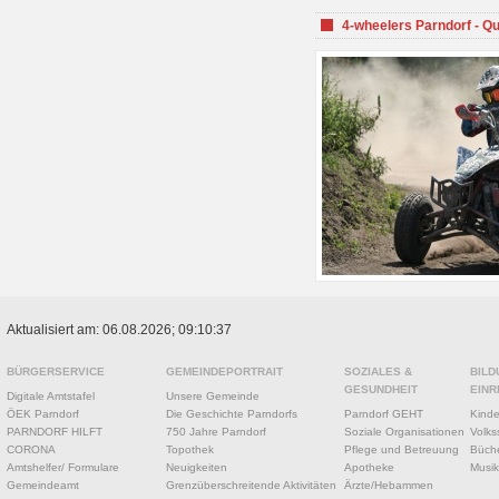
4-wheelers Parndorf - Q
Aktualisiert am: 06.08.2026; 09:10:37
BÜRGERSERVICE
GEMEINDEPORTRAIT
SOZIALES &
BILD
GESUNDHEIT
EINR
Digitale Amtstafel
Unsere Gemeinde
ÖEK Parndorf
Die Geschichte Parndorfs
Parndorf GEHT
Kinde
PARNDORF HILFT
750 Jahre Parndorf
Soziale Organisationen
Volks
CORONA
Topothek
Pflege und Betreuung
Büche
Amtshelfer/ Formulare
Neuigkeiten
Apotheke
Musik
Gemeindeamt
Grenzüberschreitende Aktivitäten
Ärzte/Hebammen