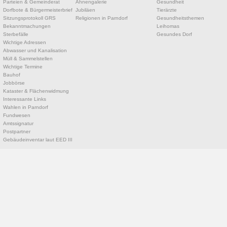
Parteien & Gemeinderat
Ahnengalerie
Gesundheit
Dorfbote & Bürgermeisterbrief
Jubiläen
Tierärzte
Sitzungsprotokoll GRS
Religionen in Parndorf
Gesundheitsthemen
Bekanntmachungen
Leihomas
Sterbefälle
Gesundes Dorf
Wichtige Adressen
Abwasser und Kanalisation
Müll & Sammelstellen
Wichtige Termine
Bauhof
Jobbörse
Kataster & Flächenwidmung
Interessante Links
Wahlen in Parndorf
Fundwesen
Amtssignatur
Postpartner
Gebäudeinventar laut EED III