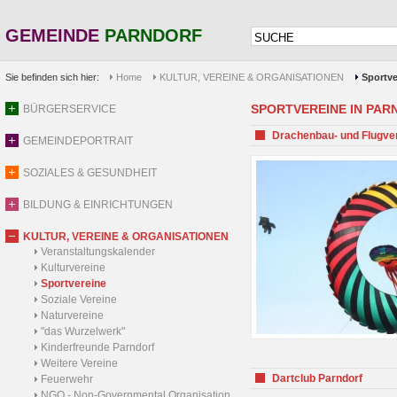
GEMEINDE
PARNDORF
Sie befinden sich hier:
Home
KULTUR, VEREINE & ORGANISATIONEN
Sportve
SPORTVEREINE IN PARND
BÜRGERSERVICE
Drachenbau- und Flugve
GEMEINDEPORTRAIT
SOZIALES & GESUNDHEIT
BILDUNG & EINRICHTUNGEN
KULTUR, VEREINE & ORGANISATIONEN
Veranstaltungskalender
Kulturvereine
Sportvereine
Soziale Vereine
Naturvereine
"das Wurzelwerk"
Kinderfreunde Parndorf
Weitere Vereine
Dartclub Parndorf
Feuerwehr
NGO - Non-Governmental Organisation