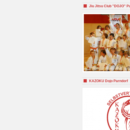
Jiu Jitsu Club "DOJO" P
KAZOKU Dojo Parndorf