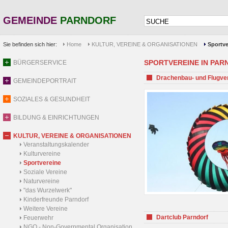
GEMEINDE
PARNDORF
Sie befinden sich hier:
Home
KULTUR, VEREINE & ORGANISATIONEN
Sportve
SPORTVEREINE IN PARND
BÜRGERSERVICE
Drachenbau- und Flugve
GEMEINDEPORTRAIT
SOZIALES & GESUNDHEIT
BILDUNG & EINRICHTUNGEN
KULTUR, VEREINE & ORGANISATIONEN
Veranstaltungskalender
Kulturvereine
Sportvereine
Soziale Vereine
Naturvereine
"das Wurzelwerk"
Kinderfreunde Parndorf
Weitere Vereine
Dartclub Parndorf
Feuerwehr
NGO - Non-Governmental Organisation