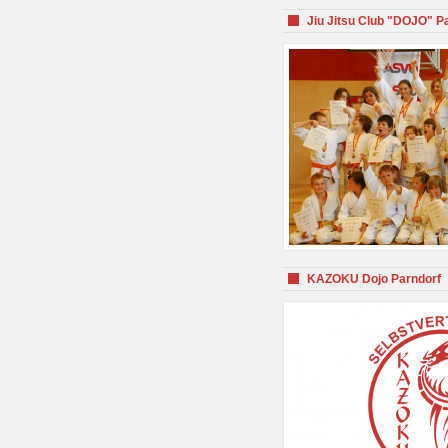
Jiu Jitsu Club "DOJO" P
KAZOKU Dojo Parndorf