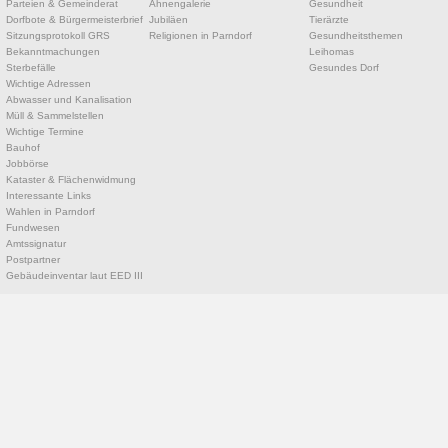
Parteien & Gemeinderat
Ahnengalerie
Gesundheit
Dorfbote & Bürgermeisterbrief
Jubiläen
Tierärzte
Sitzungsprotokoll GRS
Religionen in Parndorf
Gesundheitsthemen
Bekanntmachungen
Leihomas
Sterbefälle
Gesundes Dorf
Wichtige Adressen
Abwasser und Kanalisation
Müll & Sammelstellen
Wichtige Termine
Bauhof
Jobbörse
Kataster & Flächenwidmung
Interessante Links
Wahlen in Parndorf
Fundwesen
Amtssignatur
Postpartner
Gebäudeinventar laut EED III