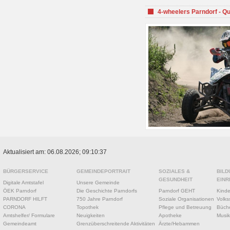
4-wheelers Parndorf - Q
Aktualisiert am: 06.08.2026; 09:10:37
BÜRGERSERVICE
GEMEINDEPORTRAIT
SOZIALES &
BILD
GESUNDHEIT
EINR
Digitale Amtstafel
Unsere Gemeinde
ÖEK Parndorf
Die Geschichte Parndorfs
Parndorf GEHT
Kinde
PARNDORF HILFT
750 Jahre Parndorf
Soziale Organisationen
Volks
CORONA
Topothek
Pflege und Betreuung
Büche
Amtshelfer/ Formulare
Neuigkeiten
Apotheke
Musik
Gemeindeamt
Grenzüberschreitende Aktivitäten
Ärzte/Hebammen