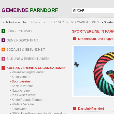
GEMEINDE
PARNDORF
Sie befinden sich hier:
Home
KULTUR, VEREINE & ORGANISATIONEN
Sportve
SPORTVEREINE IN PARND
BÜRGERSERVICE
Drachenbau- und Flugve
GEMEINDEPORTRAIT
SOZIALES & GESUNDHEIT
BILDUNG & EINRICHTUNGEN
KULTUR, VEREINE & ORGANISATIONEN
Veranstaltungskalender
Kulturvereine
Sportvereine
Soziale Vereine
Naturvereine
"das Wurzelwerk"
Kinderfreunde Parndorf
Weitere Vereine
Dartclub Parndorf
Feuerwehr
NGO - Non-Governmental Organisation