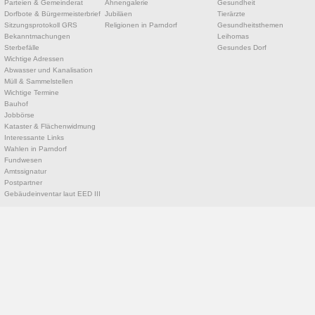
Parteien & Gemeinderat
Ahnengalerie
Gesundheit
Dorfbote & Bürgermeisterbrief
Jubiläen
Tierärzte
Sitzungsprotokoll GRS
Religionen in Parndorf
Gesundheitsthemen
Bekanntmachungen
Leihomas
Sterbefälle
Gesundes Dorf
Wichtige Adressen
Abwasser und Kanalisation
Müll & Sammelstellen
Wichtige Termine
Bauhof
Jobbörse
Kataster & Flächenwidmung
Interessante Links
Wahlen in Parndorf
Fundwesen
Amtssignatur
Postpartner
Gebäudeinventar laut EED III