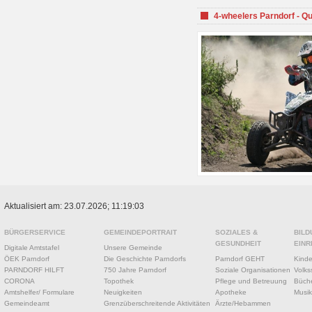
4-wheelers Parndorf - Q
Aktualisiert am: 23.07.2026; 11:19:03
BÜRGERSERVICE
GEMEINDEPORTRAIT
SOZIALES &
BILD
GESUNDHEIT
EINR
Digitale Amtstafel
Unsere Gemeinde
ÖEK Parndorf
Die Geschichte Parndorfs
Parndorf GEHT
Kinde
PARNDORF HILFT
750 Jahre Parndorf
Soziale Organisationen
Volks
CORONA
Topothek
Pflege und Betreuung
Büche
Amtshelfer/ Formulare
Neuigkeiten
Apotheke
Musik
Gemeindeamt
Grenzüberschreitende Aktivitäten
Ärzte/Hebammen