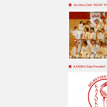
Jiu Jitsu Club "DOJO" P
KAZOKU Dojo Parndorf