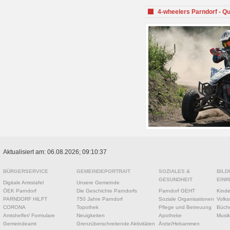
4-wheelers Parndorf - Q
Aktualisiert am: 06.08.2026; 09:10:37
BÜRGERSERVICE
GEMEINDEPORTRAIT
SOZIALES &
BILD
GESUNDHEIT
EINR
Digitale Amtstafel
Unsere Gemeinde
ÖEK Parndorf
Die Geschichte Parndorfs
Parndorf GEHT
Kinde
PARNDORF HILFT
750 Jahre Parndorf
Soziale Organisationen
Volks
CORONA
Topothek
Pflege und Betreuung
Büche
Amtshelfer/ Formulare
Neuigkeiten
Apotheke
Musik
Gemeindeamt
Grenzüberschreitende Aktivitäten
Ärzte/Hebammen