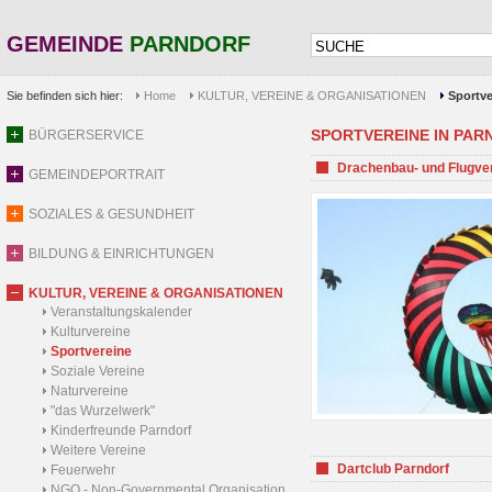
GEMEINDE
PARNDORF
Sie befinden sich hier:
Home
KULTUR, VEREINE & ORGANISATIONEN
Sportve
SPORTVEREINE IN PARND
BÜRGERSERVICE
Drachenbau- und Flugve
GEMEINDEPORTRAIT
SOZIALES & GESUNDHEIT
BILDUNG & EINRICHTUNGEN
KULTUR, VEREINE & ORGANISATIONEN
Veranstaltungskalender
Kulturvereine
Sportvereine
Soziale Vereine
Naturvereine
"das Wurzelwerk"
Kinderfreunde Parndorf
Weitere Vereine
Dartclub Parndorf
Feuerwehr
NGO - Non-Governmental Organisation