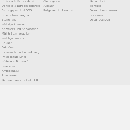
Parteien & Gemeinderat
Ahnengalerie
Gesundheit
Dorfbote & Bürgermeisterbrief
Jubiläen
Tierärzte
Sitzungsprotokoll GRS
Religionen in Parndorf
Gesundheitsthemen
Bekanntmachungen
Leihomas
Sterbefälle
Gesundes Dorf
Wichtige Adressen
Abwasser und Kanalisation
Müll & Sammelstellen
Wichtige Termine
Bauhof
Jobbörse
Kataster & Flächenwidmung
Interessante Links
Wahlen in Parndorf
Fundwesen
Amtssignatur
Postpartner
Gebäudeinventar laut EED III