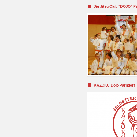
Jiu Jitsu Club "DOJO" P
KAZOKU Dojo Parndorf