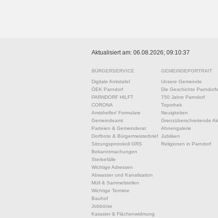
Aktualisiert am: 06.08.2026; 09:10:37
BÜRGERSERVICE
GEMEINDEPORTRAIT
Digitale Amtstafel
Unsere Gemeinde
ÖEK Parndorf
Die Geschichte Parndorf
PARNDORF HILFT
750 Jahre Parndorf
CORONA
Topothek
Amtshelfer/ Formulare
Neuigkeiten
Gemeindeamt
Grenzüberschreitende Akt
Parteien & Gemeinderat
Ahnengalerie
Dorfbote & Bürgermeisterbrief
Jubiläen
Sitzungsprotokoll GRS
Religionen in Parndorf
Bekanntmachungen
Sterbefälle
Wichtige Adressen
Abwasser und Kanalisation
Müll & Sammelstellen
Wichtige Termine
Bauhof
Jobbörse
Kataster & Flächenwidmung