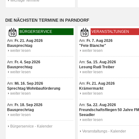
Wichtige Termine
DIE NÄCHSTEN TERMINE IN PARNDORF
BÜRGERSERVICE
VERANSTALTUNGEN
Am:
Fr. 21. Aug 2026
Am:
Fr. 7. Aug 2026
Bausprechtag
"Fete Blanche"
weiter lesen
weiter lesen
Am:
Fr. 4. Sep 2026
Am:
Sa. 15. Aug 2026
Bausprechtag
Lesung Rudi Treiber
weiter lesen
weiter lesen
Am:
Mi. 16. Sep 2026
Am:
Fr. 21. Aug 2026
Sprechtag Wohnbauförderung
Krämermarkt
weiter lesen
weiter lesen
Am:
Fr. 18. Sep 2026
Am:
Sa. 22. Aug 2026
Bausprechrtag
Freundschaftsfliegen 50 Jahre F
weiter lesen
Seeadler
weiter lesen
Bürgerservice - Kalender
Veranstaltungs - Kalender