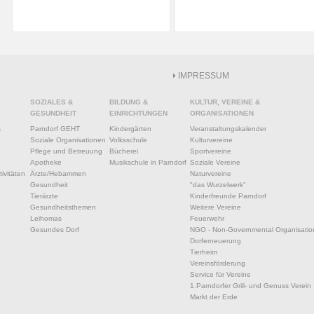
IMPRESSUM
SOZIALES &
BILDUNG &
KULTUR, VEREINE &
GESUNDHEIT
EINRICHTUNGEN
ORGANISATIONEN
s
Parndorf GEHT
Kindergärten
Veranstaltungskalender
Soziale Organisationen
Volksschule
Kulturvereine
Pflege und Betreuung
Bücherei
Sportvereine
Apotheke
Musikschule in Parndorf
Soziale Vereine
ivitäten
Ärzte/Hebammen
Naturvereine
Gesundheit
"das Wurzelwerk"
Tierärzte
Kinderfreunde Parndorf
Gesundheitsthemen
Weitere Vereine
Leihomas
Feuerwehr
Gesundes Dorf
NGO - Non-Governmental Organisatio
Dorferneuerung
Tierheim
Vereinsförderung
Service für Vereine
1.Parndorfer Grill- und Genuss Verein
Markt der Erde