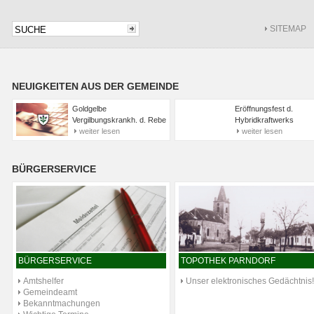
SITEMAP
NEUIGKEITEN AUS DER GEMEINDE
Goldgelbe
Eröffnungsfest d.
Vergilbungskrankh. d. Rebe
Hybridkraftwerks
weiter lesen
weiter lesen
BÜRGERSERVICE
BÜRGERSERVICE
TOPOTHEK PARNDORF
Amtshelfer
Unser elektronisches Gedächtnis!
Gemeindeamt
Bekanntmachungen