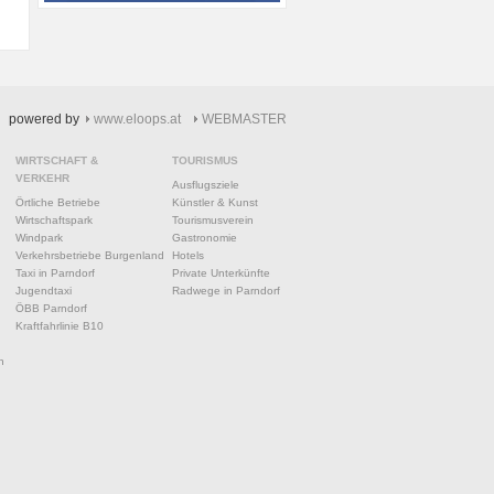
powered by
www.eloops.at
WEBMASTER
WIRTSCHAFT &
TOURISMUS
VERKEHR
Ausflugsziele
Örtliche Betriebe
Künstler & Kunst
Wirtschaftspark
Tourismusverein
Windpark
Gastronomie
Verkehrsbetriebe Burgenland
Hotels
Taxi in Parndorf
Private Unterkünfte
Jugendtaxi
Radwege in Parndorf
ÖBB Parndorf
Kraftfahrlinie B10
n