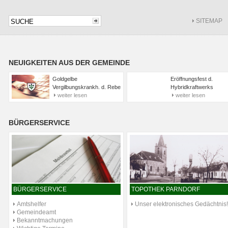
SITEMAP
NEUIGKEITEN AUS DER GEMEINDE
Goldgelbe
Eröffnungsfest d.
Vergilbungskrankh. d. Rebe
Hybridkraftwerks
weiter lesen
weiter lesen
BÜRGERSERVICE
BÜRGERSERVICE
TOPOTHEK PARNDORF
Amtshelfer
Unser elektronisches Gedächtnis!
Gemeindeamt
Bekanntmachungen