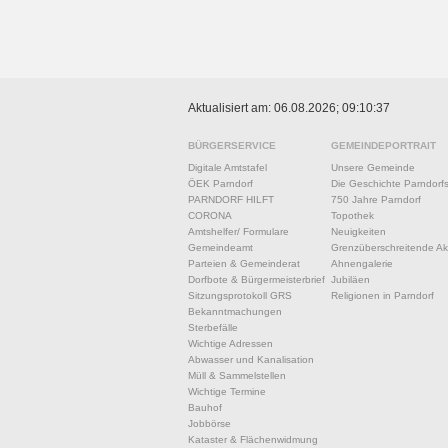
Aktualisiert am: 06.08.2026; 09:10:37
BÜRGERSERVICE
GEMEINDEPORTRAIT
Digitale Amtstafel
Unsere Gemeinde
ÖEK Parndorf
Die Geschichte Parndorf
PARNDORF HILFT
750 Jahre Parndorf
CORONA
Topothek
Amtshelfer/ Formulare
Neuigkeiten
Gemeindeamt
Grenzüberschreitende Akt
Parteien & Gemeinderat
Ahnengalerie
Dorfbote & Bürgermeisterbrief
Jubiläen
Sitzungsprotokoll GRS
Religionen in Parndorf
Bekanntmachungen
Sterbefälle
Wichtige Adressen
Abwasser und Kanalisation
Müll & Sammelstellen
Wichtige Termine
Bauhof
Jobbörse
Kataster & Flächenwidmung