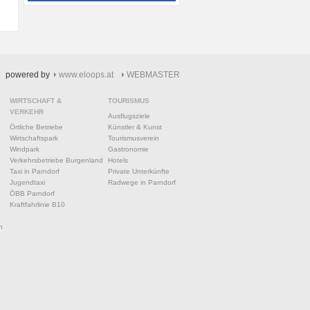
powered by
www.eloops.at
WEBMASTER
WIRTSCHAFT &
TOURISMUS
VERKEHR
Ausflugsziele
Örtliche Betriebe
Künstler & Kunst
Wirtschaftspark
Tourismusverein
Windpark
Gastronomie
Verkehrsbetriebe Burgenland
Hotels
Taxi in Parndorf
Private Unterkünfte
Jugendtaxi
Radwege in Parndorf
ÖBB Parndorf
Kraftfahrlinie B10
n