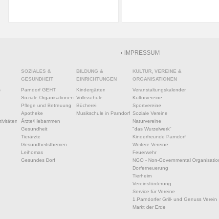
IMPRESSUM
SOZIALES &
BILDUNG &
KULTUR, VEREINE &
GESUNDHEIT
EINRICHTUNGEN
ORGANISATIONEN
s
Parndorf GEHT
Kindergärten
Veranstaltungskalender
Soziale Organisationen
Volksschule
Kulturvereine
Pflege und Betreuung
Bücherei
Sportvereine
Apotheke
Musikschule in Parndorf
Soziale Vereine
ivitäten
Ärzte/Hebammen
Naturvereine
Gesundheit
"das Wurzelwerk"
Tierärzte
Kinderfreunde Parndorf
Gesundheitsthemen
Weitere Vereine
Leihomas
Feuerwehr
Gesundes Dorf
NGO - Non-Governmental Organisatio
Dorferneuerung
Tierheim
Vereinsförderung
Service für Vereine
1.Parndorfer Grill- und Genuss Verein
Markt der Erde