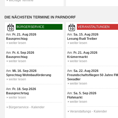
Wichtige Termine
DIE NÄCHSTEN TERMINE IN PARNDORF
BÜRGERSERVICE
VERANSTALTUNGEN
Am:
Fr. 21. Aug 2026
Am:
Sa. 15. Aug 2026
Bausprechtag
Lesung Rudi Treiber
weiter lesen
weiter lesen
Am:
Fr. 4. Sep 2026
Am:
Fr. 21. Aug 2026
Bausprechtag
Krämermarkt
weiter lesen
weiter lesen
Am:
Mi. 16. Sep 2026
Am:
Sa. 22. Aug 2026
Sprechtag Wohnbauförderung
Freundschaftsfliegen 50 Jahre F
weiter lesen
Seeadler
weiter lesen
Am:
Fr. 18. Sep 2026
Bausprechrtag
Am:
Sa. 5. Sep 2026
weiter lesen
Flohmarkt
weiter lesen
Bürgerservice - Kalender
Veranstaltungs - Kalender